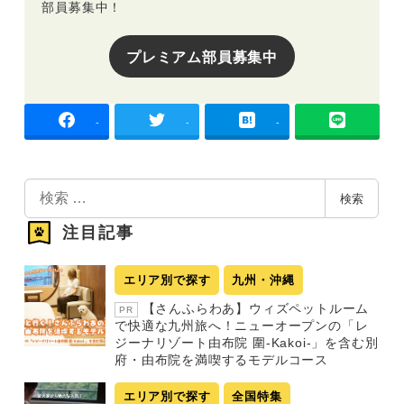
部員募集中！
プレミアム部員募集中
-
-
-
検
検索
索
注目記事
エリア別で探す
九州・沖縄
【さんふらわあ】ウィズペットルーム
PR
で快適な九州旅へ！ニューオープンの「レ
ジーナリゾート由布院 圍-Kakoi-」を含む別
府・由布院を満喫するモデルコース
エリア別で探す
全国特集