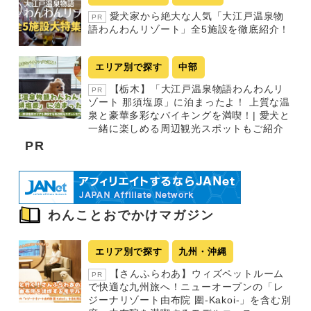
愛犬家から絶大な人気「大江戸温泉物
PR
語わんわんリゾート」全5施設を徹底紹介！
エリア別で探す
中部
【栃木】「大江戸温泉物語わんわんリ
PR
ゾート 那須塩原」に泊まったよ！ 上質な温
泉と豪華多彩なバイキングを満喫！| 愛犬と
一緒に楽しめる周辺観光スポットもご紹介
PR
わんことおでかけマガジン
エリア別で探す
九州・沖縄
【さんふらわあ】ウィズペットルーム
PR
で快適な九州旅へ！ニューオープンの「レ
ジーナリゾート由布院 圍-Kakoi-」を含む別