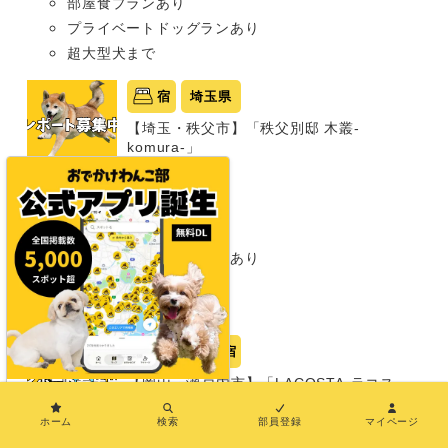
部屋食プランあり
プライベートドッグランあり
超大型犬まで
宿
埼玉県
【埼玉・秩父市】「秩父別邸 木叢-
komura-」
グランピング
同室宿泊OK
部屋食プランあり
プライベートドッグランあり
わんこメニューあり
超大型犬まで
岡山県
宿
【岡山・瀬戸内市】「LACOSTA-ラコス
×
タ-」
ホーム
検索
部員登録
マイページ
グランピング