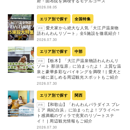
府・由布院を満喫するモデルコース
2026.08.05
エリア別で探す
全国特集
愛犬家から絶大な人気「大江戸温泉物
PR
語わんわんリゾート」全5施設を徹底紹介！
2026.07.30
エリア別で探す
中部
【栃木】「大江戸温泉物語わんわんリ
PR
ゾート 那須塩原」に泊まったよ！ 上質な温
泉と豪華多彩なバイキングを満喫！| 愛犬と
一緒に楽しめる周辺観光スポットもご紹介
2026.07.30
エリア別で探す
関西
【和歌山】「わんわんパラダイス プレ
PR
ミア 南紀白浜」に泊まったよ！プライベー
ト感満載のヴィラで充実のリゾートステ
イ！ | 周辺観光情報もご紹介
2026.07.30