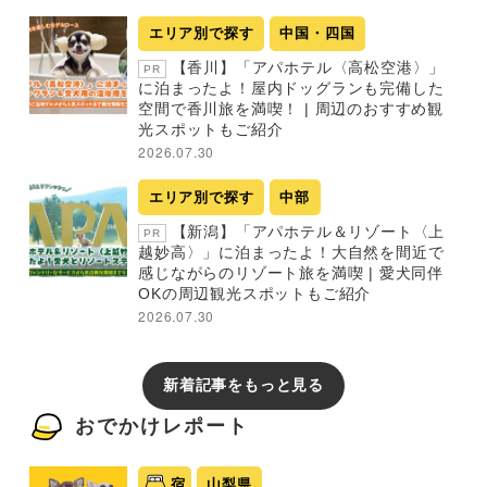
エリア別で探す
中国・四国
【香川】「アパホテル〈高松空港〉」
PR
に泊まったよ！屋内ドッグランも完備した
空間で香川旅を満喫！ | 周辺のおすすめ観
光スポットもご紹介
2026.07.30
エリア別で探す
中部
【新潟】「アパホテル＆リゾート〈上
PR
越妙高〉」に泊まったよ！大自然を間近で
感じながらのリゾート旅を満喫 | 愛犬同伴
OKの周辺観光スポットもご紹介
2026.07.30
新着記事をもっと見る
おでかけレポート
宿
山梨県