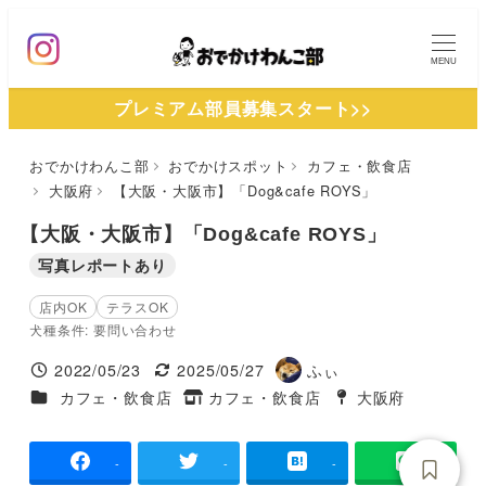
メ
イ
MENU
ン
プレミアム部員募集スタート>>
コ
ン
おでかけわんこ部
おでかけスポット
カフェ・飲食店
テ
大阪府
【大阪・大阪市】「Dog&cafe ROYS」
ン
ツ
【大阪・大阪市】「Dog&cafe ROYS」
へ
写真レポートあり
移
店内OK
テラスOK
動
犬種条件: 要問い合わせ
2022/05/23
2025/05/27
ふぃ
投稿日
更新日
著
施設ジャンル
カフェ・飲食店
カフェ・飲食店
大阪府
タグ
者
タグ
-
-
-