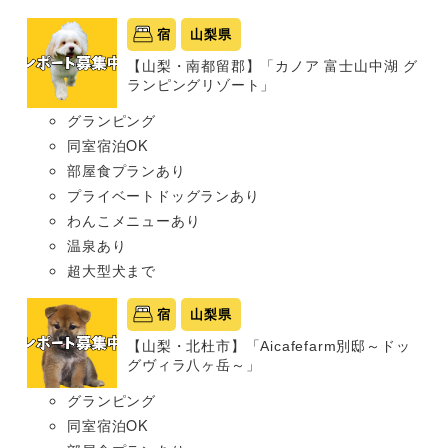
宿
山梨県
【山梨・南都留郡】「カノア 富士山中湖 グ
ランピングリゾート」
グランピング
同室宿泊OK
部屋食プランあり
プライベートドッグランあり
わんこメニューあり
温泉あり
超大型犬まで
宿
山梨県
【山梨・北杜市】「Aicafefarm別邸～ドッ
グヴィラ八ヶ岳～」
グランピング
同室宿泊OK