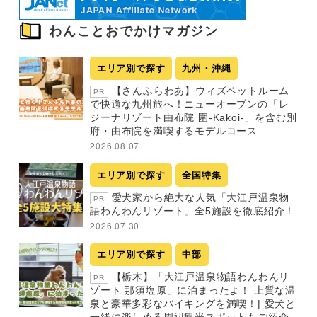
わんことおでかけマガジン
エリア別で探す
九州・沖縄
【さんふらわあ】ウィズペットルーム
PR
で快適な九州旅へ！ニューオープンの「レ
ジーナリゾート由布院 圍-Kakoi-」を含む別
府・由布院を満喫するモデルコース
2026.08.07
エリア別で探す
全国特集
愛犬家から絶大な人気「大江戸温泉物
PR
語わんわんリゾート」全5施設を徹底紹介！
2026.07.30
エリア別で探す
中部
【栃木】「大江戸温泉物語わんわんリ
PR
ゾート 那須塩原」に泊まったよ！ 上質な温
泉と豪華多彩なバイキングを満喫！| 愛犬と