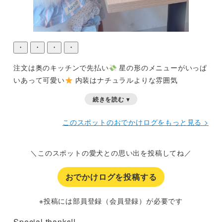
・
・
・
・
注文は奥のキッチンで先払い
星の形のメニューがいっぱ
いあって可愛い
内装はナチュラルよりな雰囲気
続きを読む ▾
このスポットのおでかけログをもっと見る >
＼このスポットの愛犬との思い出を投稿してね／
おでかけログを投稿する
※投稿には部員登録（会員登録）が必要です
Special thanks!!