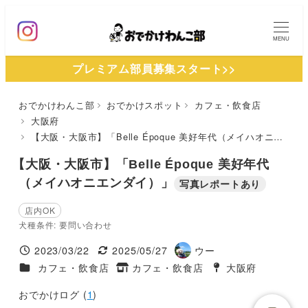
メ
イ
MENU
ン
プレミアム部員募集スタート>>
コ
ン
おでかけわんこ部
おでかけスポット
カフェ・飲食店
テ
大阪府
ン
【大阪・大阪市】「Belle Époque 美好年代（メイハオニエンダイ）」
ツ
【大阪・大阪市】「Belle Époque 美好年代
へ
（メイハオニエンダイ）」
写真レポートあり
移
動
店内OK
犬種条件: 要問い合わせ
2023/03/22
2025/05/27
ウー
投稿日
更新日
著
施設ジャンル
カフェ・飲食店
カフェ・飲食店
大阪府
タグ
者
タグ
おでかけログ (
1
)