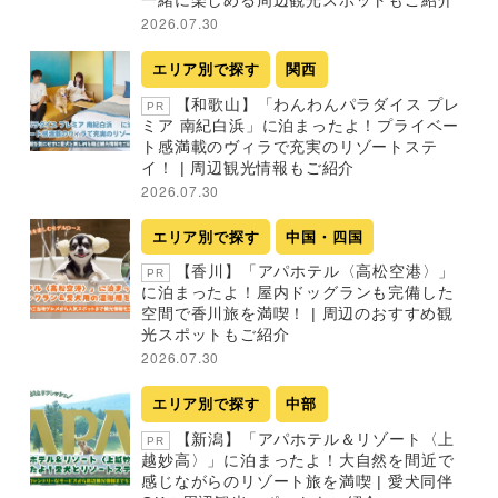
一緒に楽しめる周辺観光スポットもご紹介
2026.07.30
エリア別で探す
関西
【和歌山】「わんわんパラダイス プレ
PR
ミア 南紀白浜」に泊まったよ！プライベー
ト感満載のヴィラで充実のリゾートステ
イ！ | 周辺観光情報もご紹介
2026.07.30
エリア別で探す
中国・四国
【香川】「アパホテル〈高松空港〉」
PR
に泊まったよ！屋内ドッグランも完備した
空間で香川旅を満喫！ | 周辺のおすすめ観
光スポットもご紹介
2026.07.30
エリア別で探す
中部
【新潟】「アパホテル＆リゾート〈上
PR
越妙高〉」に泊まったよ！大自然を間近で
感じながらのリゾート旅を満喫 | 愛犬同伴