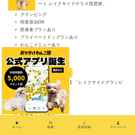
ート レイクサイドテラス琵琶湖」
グランピング
同室宿泊OK
部屋食プランあり
プライベートドッグランあり
わんこメニューあり
温泉あり
大型犬まで
宿
島根県
【島根・出雲市】「レイクサイドグランピ
ング出雲」
グランピング
同室宿泊OK
部屋食プランあり
×
プライベートドッグランあり
ホーム
検索
部員登録
マイページ
犬種条件: 要問い合わせ