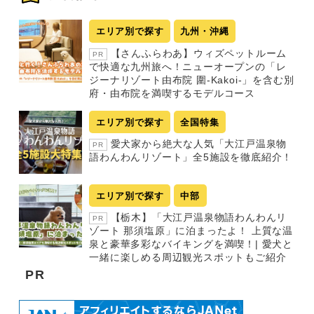
エリア別で探す
九州・沖縄
【さんふらわあ】ウィズペットルーム
PR
で快適な九州旅へ！ニューオープンの「レ
ジーナリゾート由布院 圍-Kakoi-」を含む別
府・由布院を満喫するモデルコース
エリア別で探す
全国特集
愛犬家から絶大な人気「大江戸温泉物
PR
語わんわんリゾート」全5施設を徹底紹介！
エリア別で探す
中部
【栃木】「大江戸温泉物語わんわんリ
PR
ゾート 那須塩原」に泊まったよ！ 上質な温
泉と豪華多彩なバイキングを満喫！| 愛犬と
一緒に楽しめる周辺観光スポットもご紹介
PR