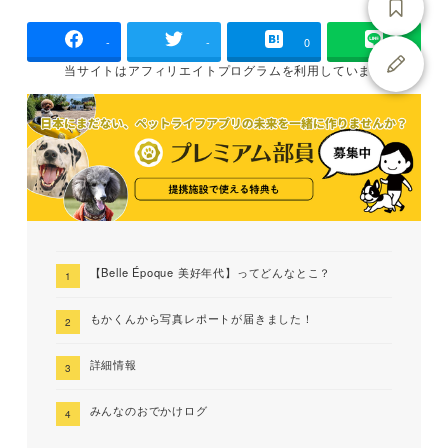
-
-
0
当サイトは
アフィリエイトプログラムを
利用しています
【Belle Époque 美好年代】ってどんなとこ？
もかくんから写真レポートが届きました！
詳細情報
みんなのおでかけログ