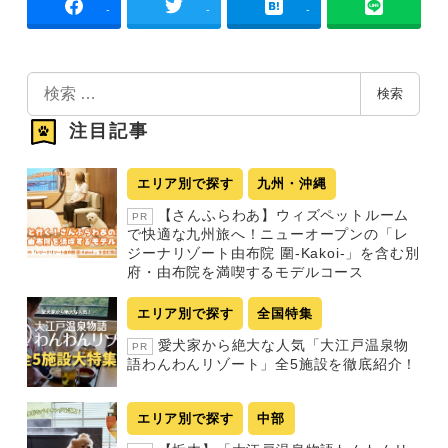
-
-
-
検
検索
索
注目記事
エリア別で探す
九州・沖縄
【さんふらわあ】ウィズペットルーム
PR
で快適な九州旅へ！ニューオープンの「レ
ジーナリゾート由布院 圍-Kakoi-」を含む別
府・由布院を満喫するモデルコース
エリア別で探す
全国特集
愛犬家から絶大な人気「大江戸温泉物
PR
語わんわんリゾート」全5施設を徹底紹介！
エリア別で探す
中部