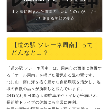
山と海に囲まれた周南の「いいもの」が、ギュ
ッと集まる笑顔の拠点
【道の駅 ソレーネ周南】って
どんなとこ？
「道の駅 ソレーネ周南」は、周南市の西側に位置す
る「オール周南」を掲げた活気ある道の駅です。

北に山、南に海を抱く豊かな自然環境を活かし、地
域の自慢の品々が所狭しと並んでいます。

24時間利用可能な大型駐車場やトイレが完備され、
長距離ドライブの休憩にも非常に便利。

地元の新鮮な野菜や旬の果物が届く直売所は、いつ