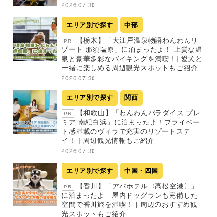
2026.07.30
エリア別で探す
中部
【栃木】「大江戸温泉物語わんわんリ
PR
ゾート 那須塩原」に泊まったよ！ 上質な温
泉と豪華多彩なバイキングを満喫！| 愛犬と
一緒に楽しめる周辺観光スポットもご紹介
2026.07.30
エリア別で探す
関西
【和歌山】「わんわんパラダイス プレ
PR
ミア 南紀白浜」に泊まったよ！プライベー
ト感満載のヴィラで充実のリゾートステ
イ！ | 周辺観光情報もご紹介
2026.07.30
エリア別で探す
中国・四国
【香川】「アパホテル〈高松空港〉」
PR
に泊まったよ！屋内ドッグランも完備した
空間で香川旅を満喫！ | 周辺のおすすめ観
光スポットもご紹介