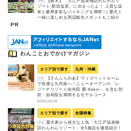
【栃木】「大江戸温泉物語わんわんリ
PR
ゾート 那須塩原」に泊まったよ！ 上質な温
泉と豪華多彩なバイキングを満喫！| 愛犬と
一緒に楽しめる周辺観光スポットもご紹介
PR
わんことおでかけマガジン
エリア別で探す
九州・沖縄
【さんふらわあ】ウィズペットルーム
PR
で快適な九州旅へ！ニューオープンの「レ
ジーナリゾート由布院 圍-Kakoi-」を含む別
府・由布院を満喫するモデルコース
2026.08.05
エリア別で探す
全国特集
愛犬家から絶大な人気「大江戸温泉物
PR
語わんわんリゾート」全5施設を徹底紹介！