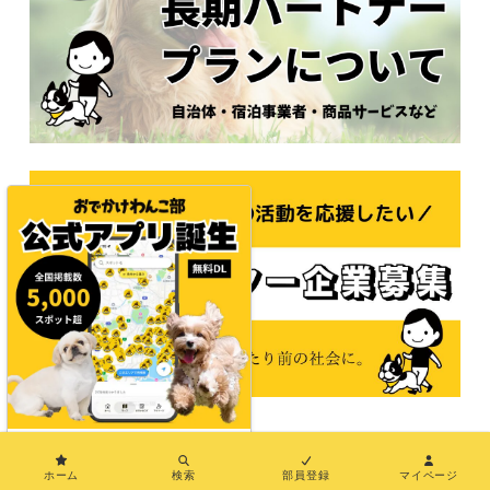
×
© 2021おでかけわんこ部
ホーム
検索
部員登録
マイページ