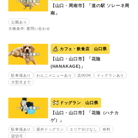
【山口・周南市】「道の駅 ソレーネ周
南」
公園あり
犬種条件: 要問い合わせ
カフェ・飲食店
山口県
【山口・山口市】「花陰
(HANAKAGE)」
駐車場あり
わんこメニューあり
店内OK
ドッグランあり
大型犬まで
ドッグラン
山口県
【山口・山口市】「花陰（ハナカ
ゲ）」
駐車場あり
屋外ドッグラン
エリア分けなし
有料
貸切可