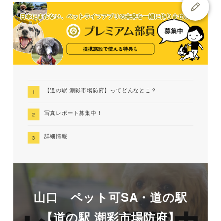
【道の駅 潮彩市場防府】ってどんなとこ？
写真レポート募集中！
詳細情報
山口 ペット可SA・道の駅
【道の駅 潮彩市場防府】