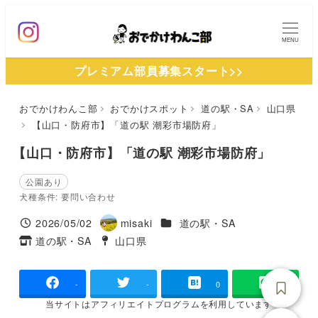
メ
イ
MENU
ン
プレミアム部員募集スタート>>
コ
ン
おでかけわんこ部
おでかけスポット
道の駅・SA
山口県
テ
【山口・防府市】「道の駅 潮彩市場防府」
ン
ツ
【山口・防府市】「道の駅 潮彩市場防府」
へ
公園あり
移
犬種条件: 要問い合わせ
動
施設ジャンル
2026/05/02
misaki
道の駅・SA
投稿日
著
道の駅・SA
山口県
タグ
タグ
者
-
-
0
当サイトは
アフィリエイトプログラムを
利用しています