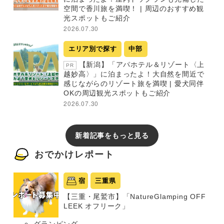
空間で香川旅を満喫！ | 周辺のおすすめ観
光スポットもご紹介
2026.07.30
エリア別で探す
中部
【新潟】「アパホテル＆リゾート〈上
PR
越妙高〉」に泊まったよ！大自然を間近で
感じながらのリゾート旅を満喫 | 愛犬同伴
OKの周辺観光スポットもご紹介
2026.07.30
新着記事をもっと見る
おでかけレポート
宿
三重県
【三重・尾鷲市】「NatureGlamping OFF
LEEK オフリーク」
グランピング