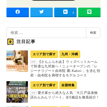
-
-
0
検
検索
索
注目記事
エリア別で探す
九州・沖縄
【さんふらわあ】ウィズペットルーム
PR
で快適な九州旅へ！ニューオープンの「レ
ジーナリゾート由布院 圍-Kakoi-」を含む別
府・由布院を満喫するモデルコース
エリア別で探す
全国特集
愛犬家から絶大な人気「大江戸温泉物
PR
語わんわんリゾート」全5施設を徹底紹介！