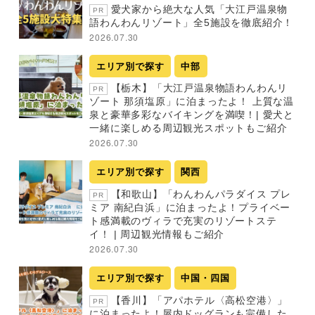
愛犬家から絶大な人気「大江戸温泉物
PR
語わんわんリゾート」全5施設を徹底紹介！
2026.07.30
エリア別で探す
中部
【栃木】「大江戸温泉物語わんわんリ
PR
ゾート 那須塩原」に泊まったよ！ 上質な温
泉と豪華多彩なバイキングを満喫！| 愛犬と
一緒に楽しめる周辺観光スポットもご紹介
2026.07.30
エリア別で探す
関西
【和歌山】「わんわんパラダイス プレ
PR
ミア 南紀白浜」に泊まったよ！プライベー
ト感満載のヴィラで充実のリゾートステ
イ！ | 周辺観光情報もご紹介
2026.07.30
エリア別で探す
中国・四国
【香川】「アパホテル〈高松空港〉」
PR
に泊まったよ！屋内ドッグランも完備した