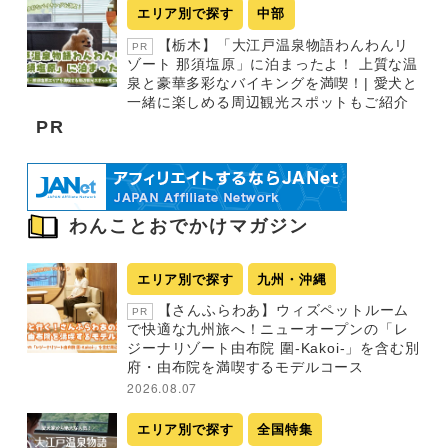
エリア別で探す
中部
【栃木】「大江戸温泉物語わんわんリ
PR
ゾート 那須塩原」に泊まったよ！ 上質な温
泉と豪華多彩なバイキングを満喫！| 愛犬と
一緒に楽しめる周辺観光スポットもご紹介
PR
わんことおでかけマガジン
エリア別で探す
九州・沖縄
【さんふらわあ】ウィズペットルーム
PR
で快適な九州旅へ！ニューオープンの「レ
ジーナリゾート由布院 圍-Kakoi-」を含む別
府・由布院を満喫するモデルコース
2026.08.07
エリア別で探す
全国特集