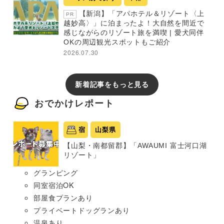
【新潟】「アパホテル＆リゾート〈上
PR
越妙高〉」に泊まったよ！大自然を間近で
感じながらのリゾート旅を満喫 | 愛犬同伴
OKの周辺観光スポットもご紹介
2026.07.30
新着記事をもっと見る
おでかけレポート
宿
山梨県
【山梨・南都留郡】「AWAUMI 富士河口湖
リゾート」
グランピング
同室宿泊OK
部屋食プランあり
プライベートドッグランあり
温泉あり