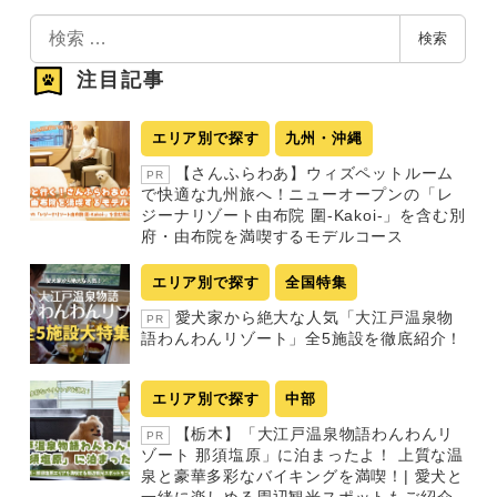
検
検索
索
注目記事
エリア別で探す
九州・沖縄
【さんふらわあ】ウィズペットルーム
PR
で快適な九州旅へ！ニューオープンの「レ
ジーナリゾート由布院 圍-Kakoi-」を含む別
府・由布院を満喫するモデルコース
エリア別で探す
全国特集
愛犬家から絶大な人気「大江戸温泉物
PR
語わんわんリゾート」全5施設を徹底紹介！
エリア別で探す
中部
【栃木】「大江戸温泉物語わんわんリ
PR
ゾート 那須塩原」に泊まったよ！ 上質な温
泉と豪華多彩なバイキングを満喫！| 愛犬と
一緒に楽しめる周辺観光スポットもご紹介