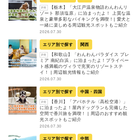
【栃木】「大江戸温泉物語わんわんリ
PR
ゾート 那須塩原」に泊まったよ！ 上質な温
泉と豪華多彩なバイキングを満喫！| 愛犬と
一緒に楽しめる周辺観光スポットもご紹介
2026.07.30
エリア別で探す
関西
【和歌山】「わんわんパラダイス プレ
PR
ミア 南紀白浜」に泊まったよ！プライベー
ト感満載のヴィラで充実のリゾートステ
イ！ | 周辺観光情報もご紹介
2026.07.30
エリア別で探す
中国・四国
【香川】「アパホテル〈高松空港〉」
PR
に泊まったよ！屋内ドッグランも完備した
空間で香川旅を満喫！ | 周辺のおすすめ観
光スポットもご紹介
2026.07.30
エリア別で探す
中部