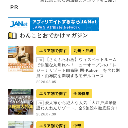
PR
わんことおでかけマガジン
エリア別で探す
九州・沖縄
【さんふらわあ】ウィズペットルーム
PR
で快適な九州旅へ！ニューオープンの「レ
ジーナリゾート由布院 圍-Kakoi-」を含む別
府・由布院を満喫するモデルコース
2026.08.05
エリア別で探す
全国特集
愛犬家から絶大な人気「大江戸温泉物
PR
語わんわんリゾート」全5施設を徹底紹介！
2026.07.30
エリア別で探す
中部