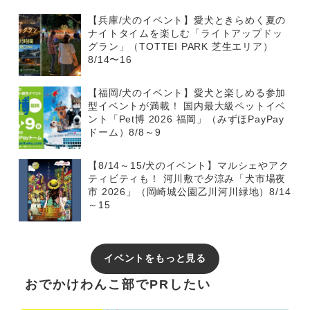
【兵庫/犬のイベント】愛犬ときらめく夏の
ナイトタイムを楽しむ「ライトアップドッ
グラン」（TOTTEI PARK 芝生エリア）
8/14〜16
【福岡/犬のイベント】愛犬と楽しめる参加
型イベントが満載！ 国内最大級ペットイベ
ント「Pet博 2026 福岡」（みずほPayPay
ドーム）8/8～9
【8/14～15/犬のイベント】マルシェやアク
ティビティも！ 河川敷で夕涼み「犬市場夜
市 2026」（岡崎城公園乙川河川緑地）8/14
～15
イベントをもっと見る
おでかけわんこ部でPRしたい