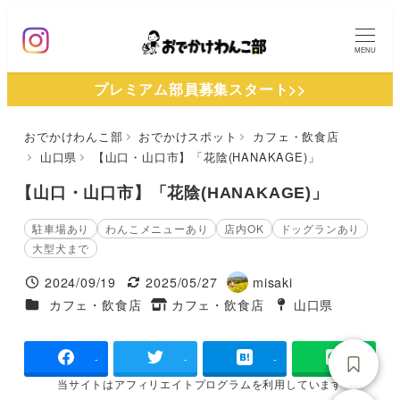
メ
イ
MENU
ン
プレミアム部員募集スタート>>
コ
ン
おでかけわんこ部
おでかけスポット
カフェ・飲食店
テ
山口県
【山口・山口市】「花陰(HANAKAGE)」
ン
ツ
【山口・山口市】「花陰(HANAKAGE)」
へ
駐車場あり
わんこメニューあり
店内OK
ドッグランあり
移
大型犬まで
動
2024/09/19
2025/05/27
misaki
投稿日
更新日
著
施設ジャンル
カフェ・飲食店
カフェ・飲食店
山口県
タグ
者
タグ
-
-
-
当サイトは
アフィリエイトプログラムを
利用しています