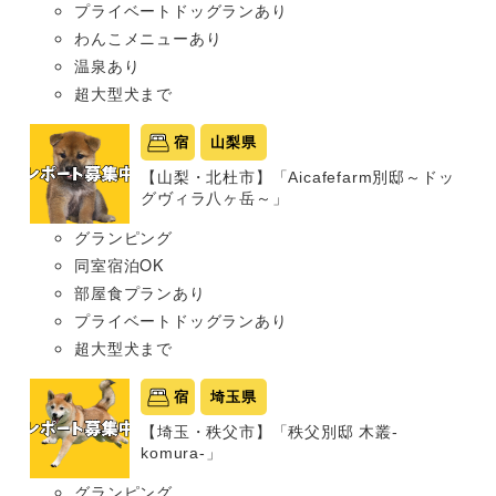
プライベートドッグランあり
わんこメニューあり
温泉あり
超大型犬まで
宿
山梨県
【山梨・北杜市】「Aicafefarm別邸～ドッ
グヴィラ八ヶ岳～」
グランピング
同室宿泊OK
部屋食プランあり
プライベートドッグランあり
超大型犬まで
宿
埼玉県
【埼玉・秩父市】「秩父別邸 木叢-
komura-」
グランピング