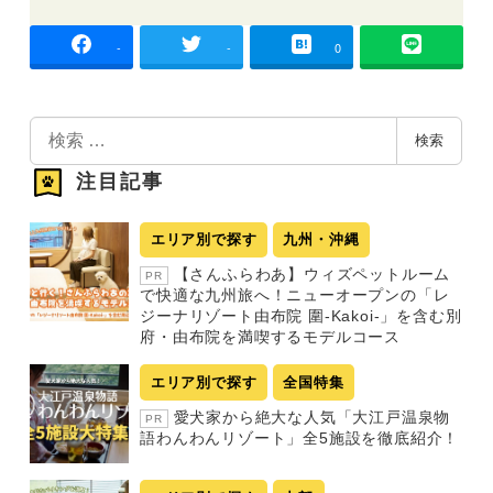
-
-
0
検
検索
索
注目記事
エリア別で探す
九州・沖縄
【さんふらわあ】ウィズペットルーム
PR
で快適な九州旅へ！ニューオープンの「レ
ジーナリゾート由布院 圍-Kakoi-」を含む別
府・由布院を満喫するモデルコース
エリア別で探す
全国特集
愛犬家から絶大な人気「大江戸温泉物
PR
語わんわんリゾート」全5施設を徹底紹介！