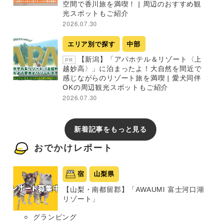
空間で香川旅を満喫！ | 周辺のおすすめ観
光スポットもご紹介
2026.07.30
エリア別で探す
中部
【新潟】「アパホテル＆リゾート〈上
PR
越妙高〉」に泊まったよ！大自然を間近で
感じながらのリゾート旅を満喫 | 愛犬同伴
OKの周辺観光スポットもご紹介
2026.07.30
新着記事をもっと見る
おでかけレポート
宿
山梨県
【山梨・南都留郡】「AWAUMI 富士河口湖
リゾート」
グランピング