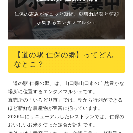
仁保の恵みがギュッと凝縮、朝獲れ野菜と笑顔
が集まるエンタメマルシェ
【道の駅 仁保の郷】ってどん
なとこ？
「道の駅 仁保の郷」は、山口県山口市の自然豊かな
場所に位置するエンタメマルシェです。

直売所の「いろどり市」では、朝から行列ができる
ほど新鮮な農産物が豊富に揃っています。

2025年にリニューアルしたレストランでは、仁保の
おいしいお米を使った定食が評判です。

屋外には「青空デッキ」や「休憩テラス」が配置さ