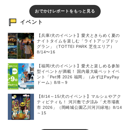
おでかけレポートをもっと見る
イベント
【兵庫/犬のイベント】愛犬ときらめく夏の
ナイトタイムを楽しむ「ライトアップドッ
グラン」（TOTTEI PARK 芝生エリア）
8/14〜16
【福岡/犬のイベント】愛犬と楽しめる参加
型イベントが満載！ 国内最大級ペットイベ
ント「Pet博 2026 福岡」（みずほPayPay
ドーム）8/8～9
【8/14～15/犬のイベント】マルシェやアク
ティビティも！ 河川敷で夕涼み「犬市場夜
市 2026」（岡崎城公園乙川河川緑地）8/14
～15