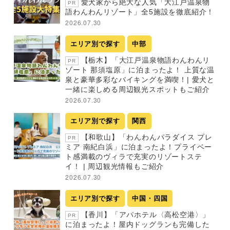
愛犬家から絶大な人気「大江戸温泉物
PR
語わんわんリゾート」全5施設を徹底紹介！
2026.07.30
エリア別で探す
中部
【栃木】「大江戸温泉物語わんわんリ
PR
ゾート 那須塩原」に泊まったよ！ 上質な温
泉と豪華多彩なバイキングを満喫！| 愛犬と
一緒に楽しめる周辺観光スポットもご紹介
2026.07.30
エリア別で探す
関西
【和歌山】「わんわんパラダイス プレ
PR
ミア 南紀白浜」に泊まったよ！プライベー
ト感満載のヴィラで充実のリゾートステ
イ！ | 周辺観光情報もご紹介
2026.07.30
エリア別で探す
中国・四国
【香川】「アパホテル〈高松空港〉」
PR
に泊まったよ！屋内ドッグランも完備した