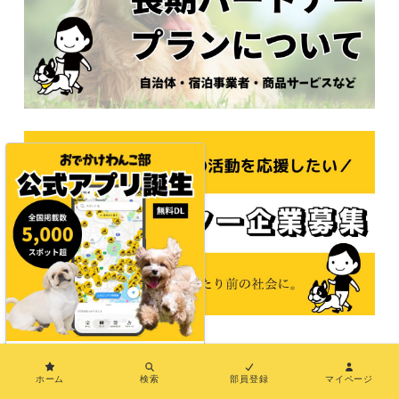
×
© 2021おでかけわんこ部
ホーム
検索
部員登録
マイページ