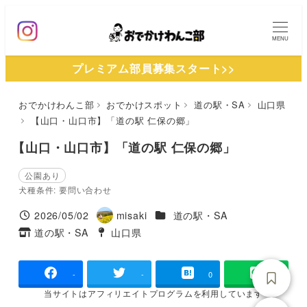
メ
イ
MENU
ン
プレミアム部員募集スタート>>
コ
ン
おでかけわんこ部
おでかけスポット
道の駅・SA
山口県
テ
【山口・山口市】「道の駅 仁保の郷」
ン
ツ
【山口・山口市】「道の駅 仁保の郷」
へ
公園あり
移
犬種条件: 要問い合わせ
動
施設ジャンル
2026/05/02
misaki
道の駅・SA
投稿日
著
道の駅・SA
山口県
タグ
タグ
者
-
-
0
当サイトは
アフィリエイトプログラムを
利用しています