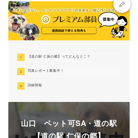
【道の駅 仁保の郷】ってどんなとこ？
写真レポート募集中！
詳細情報
山口 ペット可SA・道の駅
【道の駅 仁保の郷】