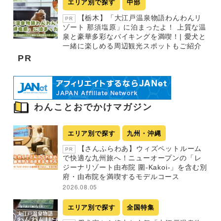
エリア別で探す
中部
【栃木】「大江戸温泉物語わんわんリ
PR
ゾート 那須塩原」に泊まったよ！ 上質な温
泉と豪華多彩なバイキングを満喫！| 愛犬と
一緒に楽しめる周辺観光スポットもご紹介
PR
わんことおでかけマガジン
エリア別で探す
九州・沖縄
【さんふらわあ】ウィズペットルーム
PR
で快適な九州旅へ！ニューオープンの「レ
ジーナリゾート由布院 圍-Kakoi-」を含む別
府・由布院を満喫するモデルコース
2026.08.05
エリア別で探す
全国特集