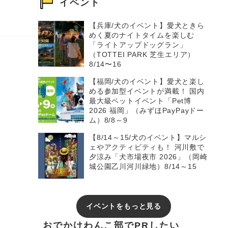
イベント
【兵庫/犬のイベント】愛犬ときら
めく夏のナイトタイムを楽しむ
「ライトアップドッグラン」
（TOTTEI PARK 芝生エリア）
8/14〜16
【福岡/犬のイベント】愛犬と楽し
める参加型イベントが満載！ 国内
最大級ペットイベント「Pet博
2026 福岡」（みずほPayPayドー
ム）8/8～9
【8/14～15/犬のイベント】マルシ
ェやアクティビティも！ 河川敷で
夕涼み「犬市場夜市 2026」（岡崎
城公園乙川河川緑地）8/14～15
イベントをもっと見る
おでかけわんこ部でPRしたい