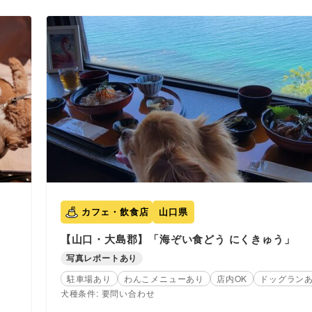
カフェ・飲食店
山口県
【山口・大島郡】「海ぞい食どう にくきゅう」
写真レポートあり
駐車場あり
わんこメニューあり
店内OK
ドッグラン
犬種条件: 要問い合わせ