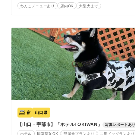
わんこメニューあり
店内OK
大型犬まで
宿
山口県
【山口・宇部市】「ホテルTOKIWAN」
写真レポートあ
ホテル
同室宿泊OK
部屋食プランあり
共用ドッグランあり