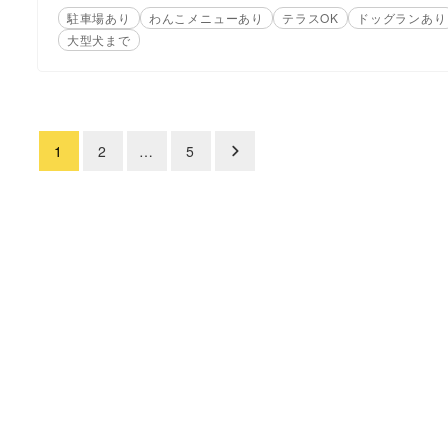
駐車場あり
わんこメニューあり
テラスOK
ドッグランあり
大型犬まで
1
2
…
5
投
稿
の
ペ
ー
ジ
送
り