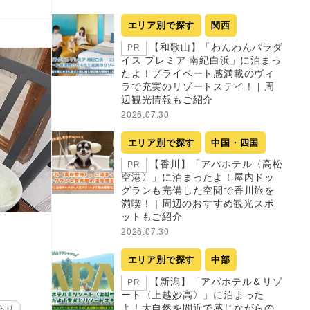
エリア別で探す
関西
【和歌山】「わんわんパラダ
PR
イス プレミア 南紀白浜」に泊まっ
たよ！プライベート感満載のヴィ
ラで充実のリゾートステイ！ | 周
辺観光情報もご紹介
2026.07.30
エリア別で探す
中国・四国
【香川】「アパホテル〈高松
PR
空港〉」に泊まったよ！屋内ドッ
グランも完備した空間で香川旅を
満喫！ | 周辺のおすすめ観光スポ
ットもご紹介
2026.07.30
エリア別で探す
中部
」
【新潟】「アパホテル＆リゾ
PR
ート〈上越妙高〉」に泊まった
あり
よ！大自然を間近で感じながらの