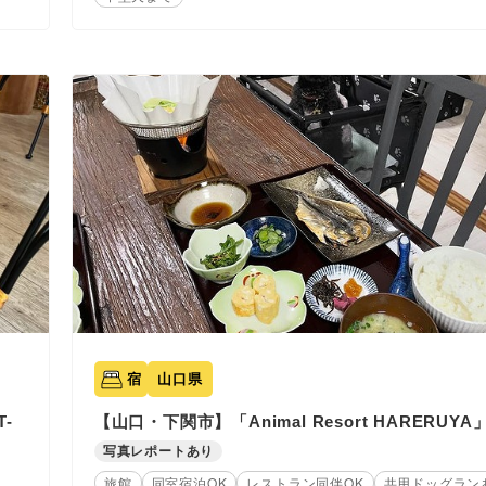
宿
山口県
-
【山口・下関市】「Animal Resort HARERUYA
写真レポートあり
旅館
同室宿泊OK
レストラン同伴OK
共用ドッグラン