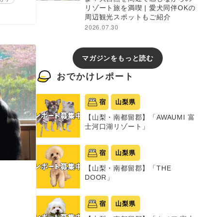
リゾート旅を満喫 | 愛犬同伴OKの
周辺観光スポットもご紹介
2026.07.30
マガジンをもっと読む
おでかけレポート
宿
山梨県
【山梨・南都留郡】「AWAUMI 富
士河口湖リゾート」
宿
山梨県
【山梨・南都留郡】「THE
DOOR」
宿
山梨県