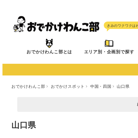
メ
イ
ン
コ
ン
テ
おでかけわんこ部とは
エリア別・企画別で探す
ン
ツ
へ
移
おでかけわんこ部
おでかけスポット
中国・四国
山口県
動
山口県