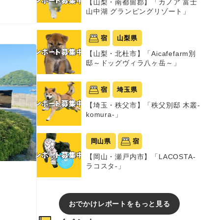
【山梨・南都留郡】「カノア 富士
山中湖 グランピングリゾート」
宿
山梨県
【山梨・北杜市】「Aicafefarm別
邸～ドッグヴィラ八ヶ岳～」
宿
埼玉県
【埼玉・秩父市】「秩父別邸 木叢-
komura-」
岡山県
宿
【岡山・瀬戸内市】「LACOSTA-
ラコスタ-」
おでかけレポートをもっと見る