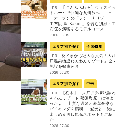
【さんふらわあ】ウィズペッ
PR
トルームで快適な九州旅へ！ニュ
ーオープンの「レジーナリゾート
由布院 圍-Kakoi-」を含む別府・由
布院を満喫するモデルコース
2026.08.05
エリア別で探す
全国特集
愛犬家から絶大な人気「大江
PR
戸温泉物語わんわんリゾート」全5
施設を徹底紹介！
2026.07.30
エリア別で探す
中部
【栃木】「大江戸温泉物語わ
PR
んわんリゾート 那須塩原」に泊ま
ったよ！ 上質な温泉と豪華多彩な
バイキングを満喫！| 愛犬と一緒に
楽しめる周辺観光スポットもご紹
介
2026.07.30