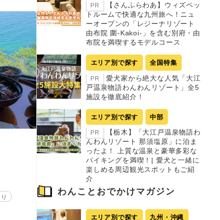
【さんふらわあ】ウィズペッ
PR
トルームで快適な九州旅へ！ニュ
ーオープンの「レジーナリゾート
由布院 圍-Kakoi-」を含む別府・由
布院を満喫するモデルコース
エリア別で探す
全国特集
愛犬家から絶大な人気「大江
PR
戸温泉物語わんわんリゾート」全5
施設を徹底紹介！
エリア別で探す
中部
【栃木】「大江戸温泉物語わ
PR
んわんリゾート 那須塩原」に泊ま
ったよ！ 上質な温泉と豪華多彩な
バイキングを満喫！| 愛犬と一緒に
楽しめる周辺観光スポットもご紹
介
わんことおでかけマガジン
あり
エリア別で探す
九州・沖縄