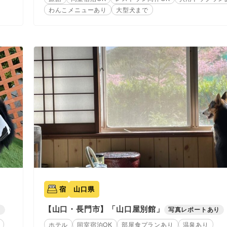
わんこメニューあり
大型犬まで
宿
山口県
【山口・長門市】「山口屋別館」
り
写真レポートあり
ホテル
同室宿泊OK
部屋食プランあり
温泉あり