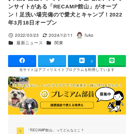
ンサイトがある「RECAMP館山」がオープ
ン！足洗い場完備ので愛犬とキャンプ！2022
年3月18日オープン
2022/03/23
2024/12/11
fuko
投稿日
更新日
著
カテゴリー
カテゴリー
最新ニュース
関東
者
-
-
0
当サイトは
アフィリエイトプログラムを
利用しています
「RECAMP館山」ってどんなとこ？