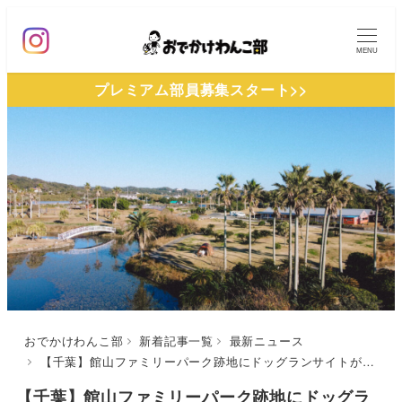
メ
イ
MENU
ン
プレミアム部員募集スタート>>
コ
ン
テ
ン
ツ
へ
移
動
おでかけわんこ部
新着記事一覧
最新ニュース
【千葉】館山ファミリーパーク跡地にドッグランサイトがある「RECAMP館山」がオープン！足洗い場完備ので愛犬とキャンプ！2022年3月18日オープン
【千葉】館山ファミリーパーク跡地にドッグラ