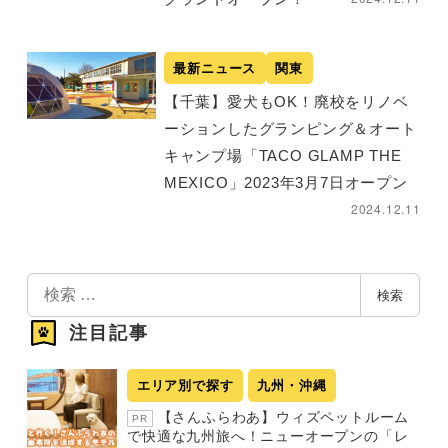
最新ニュース
関東
【千葉】愛犬もOK！廃校をリノベ
ーションしたグランピング＆オート
キャンプ場「TACO GLAMP THE
MEXICO」2023年3月7日オープン
2024.12.11
検
検索
索
注目記事
エリア別で探す
九州・沖縄
【さんふらわあ】ウィズペットルーム
PR
で快適な九州旅へ！ニューオープンの「レ