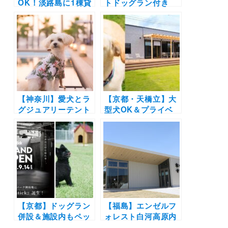
OK！淡路島に1棟貸
トドッグラン付き
切り「ヴィラ 釜口 -
「NAGARAMI
Villa
RESORT SOSA」
Kamaguchi-」がオ
がオープン！大型犬
ープン！オーシャン
も宿泊OK
ビュー＆プライベー
トヴィラで別荘気分
♪淡路牛のBBQも楽
しめる！
【神奈川】愛犬とラ
【京都・天橋立】大
グジュアリーテント
型犬OK＆プライベ
でグランピング！マ
ートドッグラン付き
リブファーム 逗子マ
ヴィラ「Grande
リーナで期間限定
Doggy’s Resort
『カマクラテラス』
Kyoto
がオープン（2021年
Amanohashidate
9月17日予約開始）
」がオープン！
【京都】ドッグラン
【福島】エンゼルフ
併設＆施設内もペッ
ォレスト白河高原内
ト同伴OK！舞鶴赤
に「Snow