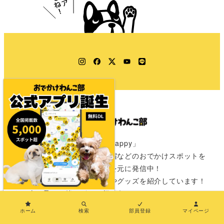
Instagram
Facebook
Twitter
YouTube
LINE
「きみのワクワクはわたしのHappy」
愛犬と一緒に行けるカフェや宿などのおでかけスポットを
全国の飼い主さんからの情報を元に発信中！
おでかけが楽しみになる情報やグッズを紹介しています！
さぁ次は君と一緒にどこに行こうか？
×
ホーム
検索
部員登録
マイページ
おでかけわんこ部とは