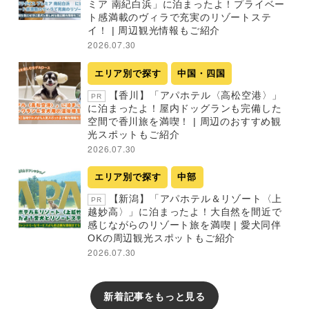
ミア 南紀白浜」に泊まったよ！プライベー
ト感満載のヴィラで充実のリゾートステ
イ！ | 周辺観光情報もご紹介
2026.07.30
エリア別で探す
中国・四国
【香川】「アパホテル〈高松空港〉」
PR
に泊まったよ！屋内ドッグランも完備した
空間で香川旅を満喫！ | 周辺のおすすめ観
光スポットもご紹介
2026.07.30
エリア別で探す
中部
【新潟】「アパホテル＆リゾート〈上
PR
越妙高〉」に泊まったよ！大自然を間近で
感じながらのリゾート旅を満喫 | 愛犬同伴
OKの周辺観光スポットもご紹介
2026.07.30
新着記事をもっと見る