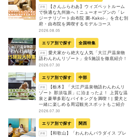
【さんふらわあ】ウィズペットルーム
PR
で快適な九州旅へ！ニューオープンの「レ
ジーナリゾート由布院 圍-Kakoi-」を含む別
府・由布院を満喫するモデルコース
2026.08.05
エリア別で探す
全国特集
愛犬家から絶大な人気「大江戸温泉物
PR
語わんわんリゾート」全5施設を徹底紹介！
2026.07.30
エリア別で探す
中部
【栃木】「大江戸温泉物語わんわんリ
PR
ゾート 那須塩原」に泊まったよ！ 上質な温
泉と豪華多彩なバイキングを満喫！| 愛犬と
一緒に楽しめる周辺観光スポットもご紹介
2026.07.30
エリア別で探す
関西
【和歌山】「わんわんパラダイス プレ
PR