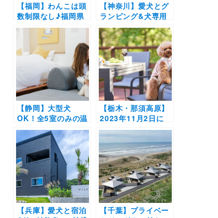
【福岡】わんこは頭
【神奈川】愛犬とグ
数制限なし♪福岡県
ランピング&犬専用
にドーム型グランピ
の温泉風呂も！
ング施設「グランド
「THE BASE
ーム福岡ふくつ」開
GLAMPING 湯河
業！【2021年8月オ
原」2022年3月18日
ープン】
オープン！源泉かけ
流し温泉付きの1棟
貸切タイプのお部屋
【静岡】大型犬
【栃木・那須高原】
OK！全5室のみの温
2023年11月2日に
泉ホテル「ドギーズ
「スイートヴィラ 那
伊豆城ヶ崎」がオー
須高原Doggy’s オハ
プン！お得なオープ
ナ」がオープン！最
ン記念30％OFFプラ
大8名＆10kg以下の
ンの販売も開始！
中型犬2頭まで宿泊
OK！
【兵庫】愛犬と宿泊
【千葉】プライベー