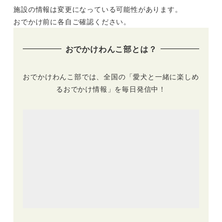
施設の情報は変更になっている可能性があります。
れんがパーク隣接地
Peak×Foxfire白河
に複合施設
高原」がオープン！
おでかけ前に各自ご確認ください。
「atick（アティッ
絶景の併設カフェで
ク）」がオープン
は犬用メニューも
おでかけわんこ部とは？
おでかけわんこ部では、全国の「愛犬と一緒に楽しめ
るおでかけ情報」を毎日発信中！