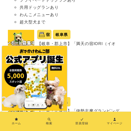
共用ドッグランあり
わんこメニューあり
超大型犬まで
宿
岐阜県
【岐阜・郡上市】「満天の宿IORI（イオ
リ）」
グランピング
同室宿泊OK
部屋食プランあり
温泉あり
小型犬まで
宿
三重県
【三重・志摩市】「伊勢志摩グランピング
×
テラスEX」
ホーム
検索
部員登録
マイページ
グランピング