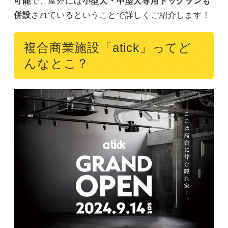
可能
で、屋外には
小型犬・中型犬専用ドッグランも
併設
されているということで詳しくご紹介します！
複合商業施設「atick」ってど
んなとこ？