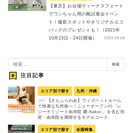
【東京】お台場ヴィーナスフォート
でワンちゃん用の靴試着会イベン
ト！撮影スポットやオリジナルエコ
バッグのプレゼントも！（2021年
2023.08.28
10月23日・24日開催）
検
検索
索
注目記事
エリア別で探す
九州・沖縄
【さんふらわあ】ウィズペットルーム
PR
で快適な九州旅へ！ニューオープンの「レ
ジーナリゾート由布院 圍-Kakoi-」を含む別
府・由布院を満喫するモデルコース
エリア別で探す
全国特集