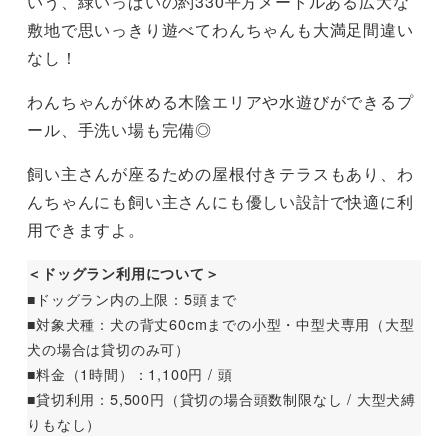
いう、緑いっぱいの約330平方メートルある広大な
敷地で思いっきり遊べてわんちゃんも大満足間違い
なし！
わんちゃんが休める木陰エリアや水遊びができるプ
ール、手洗い場も完備◎
飼い主さんが座るための屋根付きテラスもあり、わ
んちゃんにも飼い主さんにも優しい設計で快適に利
用できますよ。
＜ドッグラン利用について＞
■ドッグラン内の上限：5頭まで
■対象犬種：犬の背丈60cmまでの小型・中型犬専用（大型
犬の場合は貸切のみ可）
■料金（1時間）：1,100円 / 頭
■貸切利用：5,500円（貸切の場合頭数制限なし / 大型犬縛
りもなし）