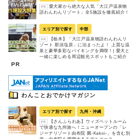
愛犬家から絶大な人気「大江戸温泉物
PR
語わんわんリゾート」全5施設を徹底紹介！
エリア別で探す
中部
【栃木】「大江戸温泉物語わんわんリ
PR
ゾート 那須塩原」に泊まったよ！ 上質な温
泉と豪華多彩なバイキングを満喫！| 愛犬と
一緒に楽しめる周辺観光スポットもご紹介
PR
わんことおでかけマガジン
エリア別で探す
九州・沖縄
【さんふらわあ】ウィズペットルーム
PR
で快適な九州旅へ！ニューオープンの「レ
ジーナリゾート由布院 圍-Kakoi-」を含む別
府・由布院を満喫するモデルコース