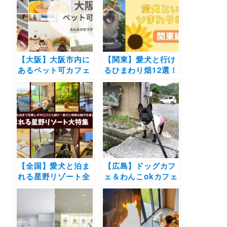
レポ付き
レポートあり）
【大阪】大阪市内に
【関東】愛犬と行け
あるペット可カフェ
るひまわり畑12選！
16選（実際のレポ付
ドッグラン併設や期
き）韓国風カフェや
間限定イベント開催
NEW OPENの注目
予定の施設を厳選
スポットを集めまし
（おでかけレポート
た
あり）
【全国】愛犬と泊ま
【広島】ドッグカフ
れる星野リゾート全
ェ＆わんこokカフェ
42施設大特集！実際
19選 | 店内同伴でコ
のお泊まり写真レポ
ース料理や手打ちそ
や口コミも | 大切な
ばにお好み焼きも！
ペットと特別な旅行
海が見える絶景カフ