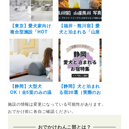
を楽しもう♪
ェなど実際のおでか
けレポート写真付き
【東京】愛犬家向け
【福井・熊川宿】愛
複合型施設「HOT
犬と泊まれる「山座
DOG TOWN
熊川」写真レポート
Ariake」が2024年
| プライベートドッ
10月オープン！屋内
グラン付きキャビン
ドッグラン完備で雨
でペットと山暮らし
の日も楽しめる
体験
【静岡】大型犬
【静岡】犬と泊まれ
OK！全5室のみの温
る宿20選（実際のお
泉ホテル「ドギーズ
でかけレポあり）エ
施設の情報は変更になっている可能性があります。
伊豆城ヶ崎」がオー
リア別に温泉やコテ
プン！お得なオープ
ージなど新施設や穴
おでかけ前に各自ご確認ください。
ン記念30％OFFプラ
場もご紹介
ンの販売も開始！
おでかけわんこ部とは？