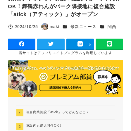
OK！舞鶴赤れんがパーク隣接地に複合施設
「atick（アティック）」がオープン
カテゴリー
カテゴリー
2024/10/25
maki
最新ニュース
関西
投稿日
著
者
-
-
0
当サイトは
アフィリエイトプログラムを
利用しています
複合商業施設「atick」ってどんなとこ？
施設内も愛犬同伴OK！