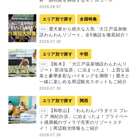
2026.08.07
エリア別で探す
全国特集
愛犬家から絶大な人気「大江戸温泉物
PR
語わんわんリゾート」全5施設を徹底紹介！
2026.07.30
エリア別で探す
中部
【栃木】「大江戸温泉物語わんわんリ
PR
ゾート 那須塩原」に泊まったよ！ 上質な温
泉と豪華多彩なバイキングを満喫！| 愛犬と
一緒に楽しめる周辺観光スポットもご紹介
2026.07.30
エリア別で探す
関西
【和歌山】「わんわんパラダイス プレ
PR
ミア 南紀白浜」に泊まったよ！プライベー
ト感満載のヴィラで充実のリゾートステ
イ！ | 周辺観光情報もご紹介
2026.07.30