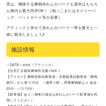
実は、隣接する舞鶴赤れんがパークも屋外はもちろ
ん棟内も愛犬同伴OK！（抱っこまたはキャリーバ
ッグ、ペットカート等が必要）
アティックと併せて赤れんがパーク一帯を愛犬と一
緒に観光しましょう♪
施設情報
＜DATA＞atick（アティック）
【住所】京都府舞鶴市北吸1049-1
【アクセス】舞鶴若狭自動車道・京都縦貫自動車道「舞鶴
東IC」から車で15分 （最寄り駅：JR東舞鶴駅より 徒歩
20分・バス10分）
【駐車場】あり（満車の場合は赤れんがパーク駐車場を利
用してください）
【定休日】HPやインスタグラムにて要確認 ※一部テナント