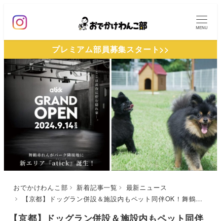
メ
イ
MENU
ン
プレミアム部員募集スタート>>
コ
ン
テ
ン
ツ
へ
移
動
おでかけわんこ部
新着記事一覧
最新ニュース
【京都】ドッグラン併設＆施設内もペット同伴OK！舞鶴赤れんがパーク隣接地に複合施設「atick（アティック）」がオープン
【京都】ドッグラン併設＆施設内もペット同伴