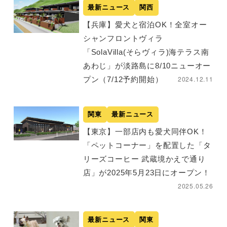
最新ニュース
関西
【兵庫】愛犬と宿泊OK！全室オー
シャンフロントヴィラ
「SolaVilla(そらヴィラ)海テラス南
あわじ」が淡路島に8/10ニューオー
2024.12.11
プン（7/12予約開始）
関東
最新ニュース
【東京】一部店内も愛犬同伴OK！
「ペットコーナー」を配置した「タ
リーズコーヒー 武蔵境かえで通り
店」が2025年5月23日にオープン！
2025.05.26
最新ニュース
関東