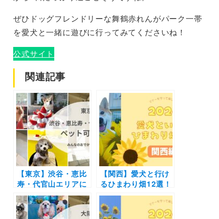
ぜひドッグフレンドリーな舞鶴赤れんがパーク一帯
を愛犬と一緒に遊びに行ってみてくださいね！
公式サイト
関連記事
【東京】渋谷・恵比
【関西】愛犬と行け
寿・代官山エリアに
るひまわり畑12選！
あるペット可カフ
人気観光スポットや
ェ・レストラン19
ドッグラン併設の施
選！実際のおでかけ
設を厳選（おでかけ