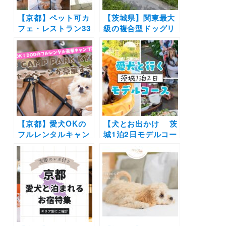
【京都】ペット可カ
【茨城県】関東最大
フェ・レストラン33
級の複合型ドッグリ
選！店内OKの和菓
ゾート「Grande
子店やドッグラン付
Private Dog
きのカフェまとめ｜
Resort Hitachi」4
実際のおでかけレポ
月27日オープン！大
ート付き
型犬OK＆日帰りド
ッグランも
【京都】愛犬OKの
【犬とお出かけ 茨
フルレンタルキャン
城1泊2日モデルコー
プ場「DOD CAMP
ス】2024年オープン
PARK KYOTO」の
宿を拠点にカフェ巡
秋キャンペーンが豪
りを満喫！tama海
華すぎる！！無料ご
terrasse～フォレス
招待券が当たるSNS
トパーク メロンの森
プレゼント企画もお
～Grande Private
見逃しなく
Dog Resort
Hitachi～森のカフ