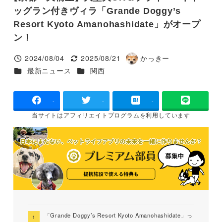
ッグラン付きヴィラ「Grande Doggy’s
Resort Kyoto Amanohashidate」がオープ
ン！
2024/08/04
2025/08/21
かっきー
投稿日
更新日
著
カテゴリー
カテゴリー
最新ニュース
関西
者
-
-
-
当サイトは
アフィリエイトプログラムを
利用しています
「Grande Doggy’s Resort Kyoto Amanohashidate」っ