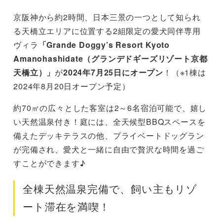
京阪神から約2時間、日本三景の一つとして知られ
る天橋立エリアに位置する2組限定の愛犬同伴専用
ヴィラ
「Grande Doggy’s Resort Kyoto
Amanohashidate（グランデドギーズリゾート京都
天橋立）」
が
2024年7月25日にオープン
！（※1棟は
2024年8月20日オープン予定）
約70㎡の広々とした客室は2～6名宿泊可能で、嬉し
い天然温泉付き！庭には、全天候型BBQスペースを
備えたデッキテラスの他、プライベートドッグラン
が完備され、愛犬と一緒に自由で贅沢な時間を過ご
すことができます♪
全棟天然温泉完備で、飼い主もリゾ
ート滞在を満喫！