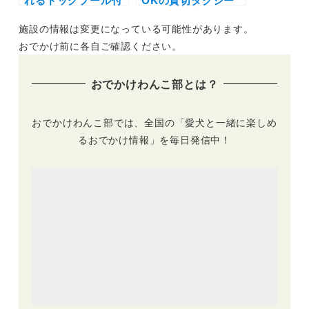
れるドッグプール付
OKの貸切タクシー
きの宿10選！ドッグ
で関西を巡る「わん
施設の情報は変更になっている可能性があります。
フレンドリーなリゾ
こと貸切り！タクシ
ートホテルやペンシ
ー旅行」の販売がス
おでかけ前に各自ご確認ください。
ョンをご紹介（おで
タート！
かけレポートあり）
おでかけわんこ部とは？
おでかけわんこ部では、全国の「愛犬と一緒に楽しめ
るおでかけ情報」を毎日発信中！