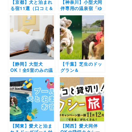
【京都】犬と泊まれ
ェ土浦
【神奈川】小型犬同
る宿11選（口コミ＆
伴専用の温泉宿「ゆ
実際のおでかけレポ
るり箱根with
ート付き）一棟貸切
DOGS」が2024年8
の宿からドッグラン
月オープン！食事も
付き宿・ラグジュア
温泉も愛犬と一緒に
リーホテルそしてリ
過ごせる♪
ーズナブルなシティ
ホテルまで
【静岡】大型犬
【千葉】芝生のドッ
OK！全5室のみの温
グラン＆
泉ホテル「ドギーズ
sakagamike café
伊豆城ヶ崎」がオー
オープン「三井アウ
プン！お得なオープ
トレットパーク 木更
ン記念30％OFFプラ
津」5/18・19にはオ
ンの販売も開始！
ープン記念の人気イ
ベントも開催決定
【関東】愛犬と泊ま
【関西】愛犬同伴