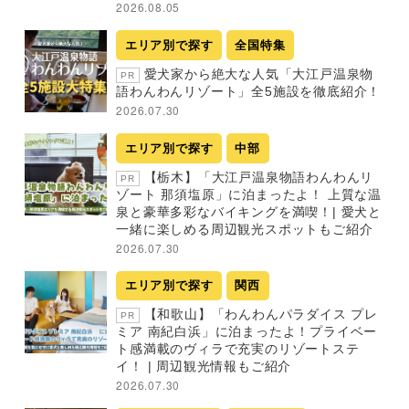
2026.08.05
エリア別で探す
全国特集
愛犬家から絶大な人気「大江戸温泉物
PR
語わんわんリゾート」全5施設を徹底紹介！
2026.07.30
エリア別で探す
中部
【栃木】「大江戸温泉物語わんわんリ
PR
ゾート 那須塩原」に泊まったよ！ 上質な温
泉と豪華多彩なバイキングを満喫！| 愛犬と
一緒に楽しめる周辺観光スポットもご紹介
2026.07.30
エリア別で探す
関西
【和歌山】「わんわんパラダイス プレ
PR
ミア 南紀白浜」に泊まったよ！プライベー
ト感満載のヴィラで充実のリゾートステ
イ！ | 周辺観光情報もご紹介
2026.07.30