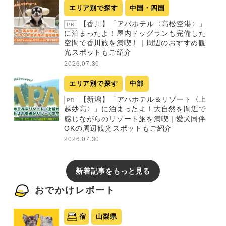
エリア別で探す
中国・四国
【香川】「アパホテル〈高松空港〉」
PR
に泊まったよ！屋内ドッグランも完備した
空間で香川旅を満喫！ | 周辺のおすすめ観
光スポットもご紹介
2026.07.30
エリア別で探す
中部
【新潟】「アパホテル＆リゾート〈上
PR
越妙高〉」に泊まったよ！大自然を間近で
感じながらのリゾート旅を満喫 | 愛犬同伴
OKの周辺観光スポットもご紹介
2026.07.30
新着記事をもっと見る
おでかけレポート
宿
山梨県