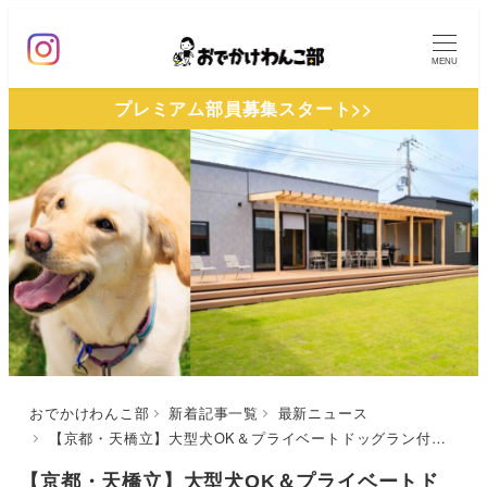
メ
イ
MENU
ン
プレミアム部員募集スタート>>
コ
ン
テ
ン
ツ
へ
移
動
おでかけわんこ部
新着記事一覧
最新ニュース
【京都・天橋立】大型犬OK＆プライベートドッグラン付きヴィラ「Grande Doggy’s Resort Kyoto Amanohashidate」がオープン！
【京都・天橋立】大型犬OK＆プライベートド