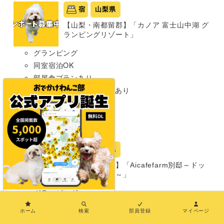
宿
山梨県
【山梨・南都留郡】「カノア 富士山中湖 グ
ランピングリゾート」
グランピング
同室宿泊OK
部屋食プランあり
プライベートドッグランあり
わんこメニューあり
温泉あり
超大型犬まで
宿
山梨県
【山梨・北杜市】「Aicafefarm別邸～ドッ
グヴィラ八ヶ岳～」
グランピング
×
同室宿泊OK
ホーム
検索
部員登録
マイページ
部屋食プランあり