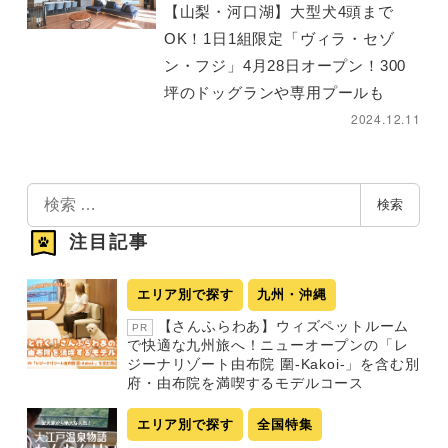
【山梨・河口湖】大型犬4頭まで
OK！1日1組限定「ヴィラ・セゾ
ン・フジ」4月28日オープン！300
坪のドッグランや専用プールも
2024.12.11
検
検索
索
注目記事
エリア別で探す
九州・沖縄
【さんふらわあ】ウィズペットルーム
PR
で快適な九州旅へ！ニューオープンの「レ
ジーナリゾート由布院 圍-Kakoi-」を含む別
府・由布院を満喫するモデルコース
エリア別で探す
全国特集