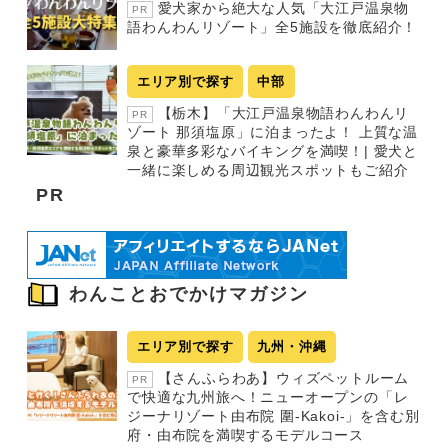
愛犬家から絶大な人気「大江戸温泉物
PR
語わんわんリゾート」全5施設を徹底紹介！
エリア別で探す
中部
【栃木】「大江戸温泉物語わんわんリ
PR
ゾート 那須塩原」に泊まったよ！ 上質な温
泉と豪華多彩なバイキングを満喫！| 愛犬と
一緒に楽しめる周辺観光スポットもご紹介
PR
わんことおでかけマガジン
エリア別で探す
九州・沖縄
【さんふらわあ】ウィズペットルーム
PR
で快適な九州旅へ！ニューオープンの「レ
ジーナリゾート由布院 圍-Kakoi-」を含む別
府・由布院を満喫するモデルコース