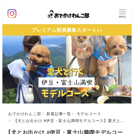
メ
イ
MENU
ン
プレミアム部員募集スタート>>
コ
ン
テ
ン
ツ
へ
移
動
おでかけわんこ部
新着記事一覧
モデルコース
【犬とお出かけ #伊豆・富士山満喫モデルコース】愛犬と一緒に観光して温泉に泊まろう！エスパルスドリームプラザ〜駿河湾フェリー〜ゆるり西伊豆〜伊豆パノラマパーク〜いけすやコース
【犬とお出かけ #伊豆・富士山満喫モデルコー