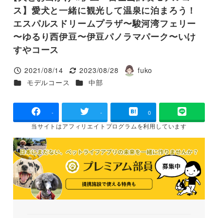
ス】愛犬と一緒に観光して温泉に泊まろう！
エスパルスドリームプラザ〜駿河湾フェリー
〜ゆるり西伊豆〜伊豆パノラマパーク〜いけ
すやコース
2021/08/14
2023/08/28
fuko
投稿日
更新日
著
カテゴリー
カテゴリー
モデルコース
中部
者
-
-
0
当サイトは
アフィリエイトプログラムを
利用しています