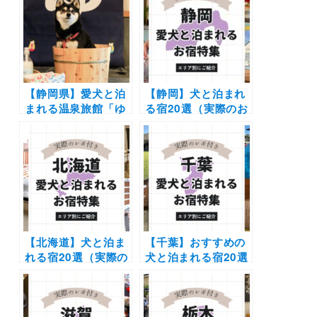
ン登場！最大2,200
泊まろう！エスパル
円引き割引やワンド
スドリームプラザ〜
リンク特典も
駿河湾フェリー〜ゆ
るり西伊豆〜伊豆パ
ノラマパーク〜いけ
すやコース
【静岡県】愛犬と泊
【静岡】犬と泊まれ
まれる温泉旅館「ゆ
る宿20選（実際のお
るり西伊豆」で初め
でかけレポあり）エ
てのわんちゃん旅を
リア別に温泉やコテ
応援する5大特典付
ージなど新施設や穴
き新プラン登場！7
場もご紹介
月14日（金）まで
【北海道】犬と泊ま
【千葉】おすすめの
れる宿20選（実際の
犬と泊まれる宿20選
おでかけレポあり）|
（実際のおでかけレ
コテージやリゾート
ポあり）露天風呂や
ホテルなどエリア別
プライベートドッグ
に紹介
ラン付きなどを厳選