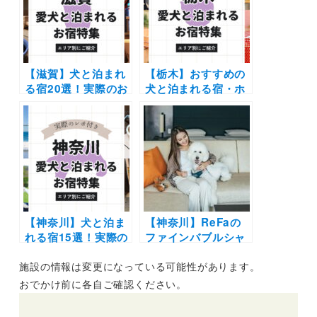
【滋賀】犬と泊まれ
【栃木】おすすめの
る宿20選！実際のお
犬と泊まれる宿・ホ
でかけレポート口コ
テル・ヴィラ20選 |
ミ付き | 人気の温泉
人気の那須や日光へ
宿からホテル・コテ
愛犬と旅しよう♪
ージを紹介します
【神奈川】犬と泊ま
【神奈川】ReFaの
れる宿15選！実際の
ファインバブルシャ
おでかけレポート口
ワーを愛犬に試せ
施設の情報は変更になっている可能性があります。
コミ付き | 人気の温
る！「ハイアット リ
泉宿やリゾートホテ
ージェンシー 箱根
おでかけ前に各自ご確認ください。
ルなど紹介
リゾート＆スパ」の
ドッグフレンドリー