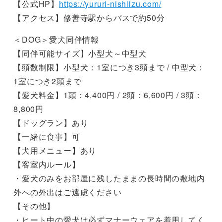
【公式HP】
https://yururi-nishiizu.com/
【アクセス】修善寺駅からバスで約50分
＜DOG＞愛犬同伴情報
【同伴可能サイズ】小型犬～中型犬
【頭数制限】小型犬：1室につき3頭まで / 中型犬：
1室につき2頭まで
【愛犬料金】1頭：4,400円 / 2頭：6,600円 / 3頭：
8,800円
【ドッグラン】あり
【一緒に食事】可
【犬用メニュー】あり
【客室内ルール】
・愛犬のみをお部屋に残したままの長時間の敷地内
外への外出はご遠慮ください
【その他】
・ヒート中の愛犬は必ずマナーウェアを着用してく