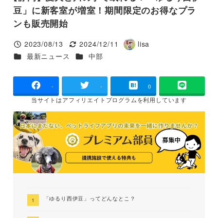
豆」に新客室が増室！期間限定のお得なプラ
ンも販売開始
2023/08/13
2024/12/11
lisa
投稿日
更新日
著
カテゴリー
カテゴリー
最新ニュース
中部
者
-
-
0
当サイトは
アフィリエイトプログラムを
利用しています
「ゆるり西伊豆」ってどんなとこ？