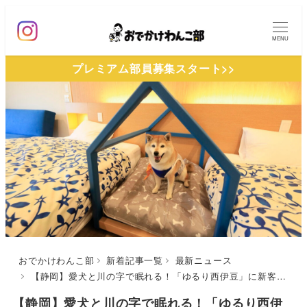
メ
イ
MENU
ン
プレミアム部員募集スタート>>
コ
ン
テ
ン
ツ
へ
移
動
おでかけわんこ部
新着記事一覧
最新ニュース
【静岡】愛犬と川の字で眠れる！「ゆるり西伊豆」に新客室が増室！期間限定のお得なプランも販売開始
【静岡】愛犬と川の字で眠れる！「ゆるり西伊