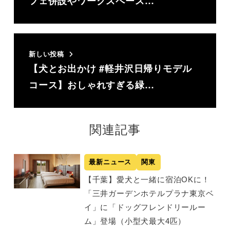
フェ併設やワークスペース…
新しい投稿
【犬とお出かけ #軽井沢日帰りモデル
コース】おしゃれすぎる緑…
関連記事
最新ニュース
関東
【千葉】愛犬と一緒に宿泊OKに！
「三井ガーデンホテルプラナ東京ベ
イ」に「ドッグフレンドリールー
ム」登場（小型犬最大4匹）