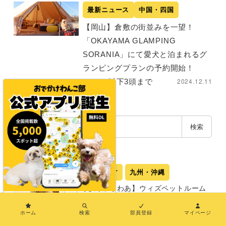
最新ニュース
中国・四国
【岡山】倉敷の街並みを一望！
「OKAYAMA GLAMPING
SORANIA」にて愛犬と泊まれるグ
ランピングプランの予約開始！
2024.12.11
※20kg以下3頭まで
検
検索
索
注目記事
エリア別で探す
九州・沖縄
【さんふらわあ】ウィズペットルーム
PR
で快適な九州旅へ！ニューオープンの「レ
×
ジーナリゾート由布院 圍-Kakoi-」を含む別
ホーム
検索
部員登録
マイページ
府・由布院を満喫するモデルコース