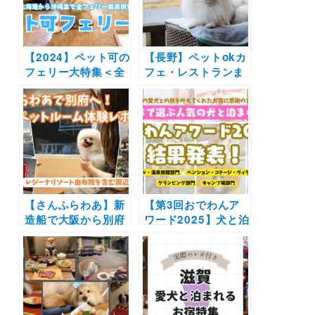
岳 ピーマン通り～清
泉寮
【2024】ペット可の
【長野】ペットokカ
フェリー大特集＜全
フェ・レストランま
24隻＞北海道から沖
とめ30選！| 自然豊
縄までウィズペット
かな景色に包まれて
ルーム・ペットルー
お蕎麦やピザを愛犬
ムで愛犬と非日常の
と楽しもう♪
旅へ
【さんふらわあ】新
【第3回おでわんア
造船で大阪から別府
ワード2025】犬と泊
へ！ウィズペットル
まれる人気の宿ラン
ーム体験レポート |
キング結果発表（4
レジーナリゾート由
部門別）〜飼い主さ
布院に泊まるモデル
んからの推薦コメン
コース
トも〜