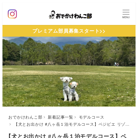
メ
イ
MENU
ン
プレミアム部員募集スタート>>
コ
ン
テ
ン
ツ
へ
移
動
おでかけわんこ部
新着記事一覧
モデルコース
【犬とお出かけ #八ヶ岳１泊モデルコース】ベジビエ リゾナーレ八ヶ岳店〜ピーマン通り〜八ヶ岳農業実践大学校〜ゆとりろ蓼科ホテルコース
【犬とお出かけ #八ヶ岳１泊モデルコース】ベ