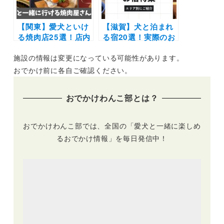
【関東】愛犬といけ
【滋賀】犬と泊まれ
る焼肉店25選！店内
る宿20選！実際のお
や個室OK＆ワンち
でかけレポート口コ
施設の情報は変更になっている可能性があります。
ゃん用メニューがあ
ミ付き | 人気の温泉
るお店もご紹介（実
宿からホテル・コテ
おでかけ前に各自ご確認ください。
際のおでかけレポー
ージを紹介します
ト付き）
おでかけわんこ部とは？
おでかけわんこ部では、全国の「愛犬と一緒に楽しめ
るおでかけ情報」を毎日発信中！