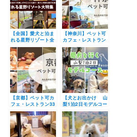
【全国】愛犬と泊ま
【神奈川】ペット可
れる星野リゾート全
カフェ・レストラン
42施設大特集！実際
30選 | 愛犬と一緒に
のお泊まり写真レポ
中華街の食べ放題や
や口コミも | 大切な
アフタヌーンティー
ペットと特別な旅行
を楽しもう♪
を楽しもう♪
【京都】ペット可カ
【犬とお出かけ 山
フェ・レストラン33
梨1泊2日モデルコー
選！店内OKの和菓
ス】愛犬と富士山や
子店やドッグラン付
八ヶ岳を大満喫！〜
きのカフェまとめ｜
PAPER MOON～
実際のおでかけレポ
Wan’s Resort 山中
ート付き
湖～リゾナーレ八ヶ