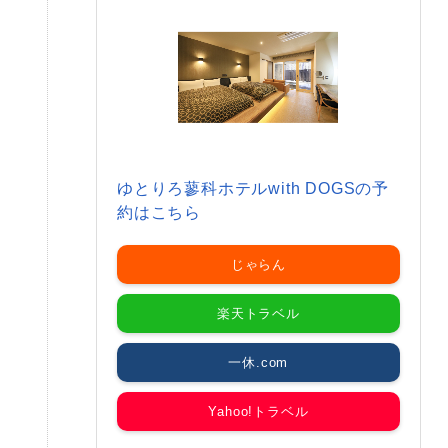
ゆとりろ蓼科ホテルwith DOGSの予
約はこちら
じゃらん
楽天トラベル
一休.com
Yahoo!トラベル