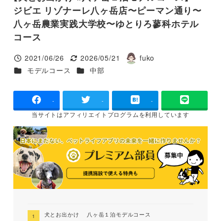
ジビエ リゾナーレ八ヶ岳店〜ピーマン通り〜
八ヶ岳農業実践大学校〜ゆとりろ蓼科ホテル
コース
2021/06/26
2026/05/21
fuko
投稿日
更新日
著
カテゴリー
カテゴリー
モデルコース
中部
者
-
-
-
当サイトは
アフィリエイトプログラムを
利用しています
犬とお出かけ 八ヶ岳１泊モデルコース