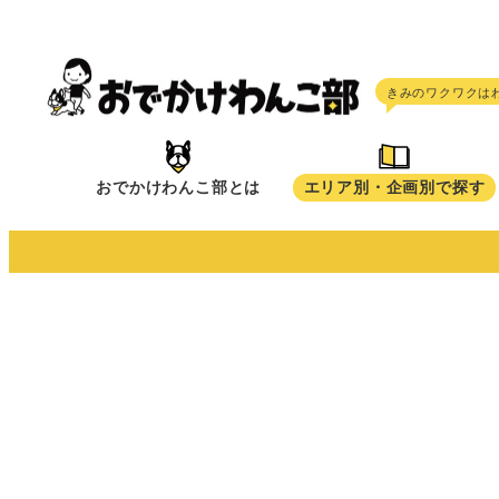
メ
イ
ン
コ
ン
テ
おでかけわんこ部とは
エリア別・企画別で探す
ン
ツ
へ
移
動