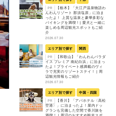
【栃木】「大江戸温泉物語わ
PR
んわんリゾート 那須塩原」に泊ま
ったよ！ 上質な温泉と豪華多彩な
バイキングを満喫！| 愛犬と一緒に
楽しめる周辺観光スポットもご紹
介
2026.07.30
エリア別で探す
関西
【和歌山】「わんわんパラダ
PR
イス プレミア 南紀白浜」に泊まっ
たよ！プライベート感満載のヴィ
ラで充実のリゾートステイ！ | 周
辺観光情報もご紹介
2026.07.30
エリア別で探す
中国・四国
【香川】「アパホテル〈高松
PR
空港〉」に泊まったよ！屋内ドッ
グランも完備した空間で香川旅を
満喫！ | 周辺のおすすめ観光スポ