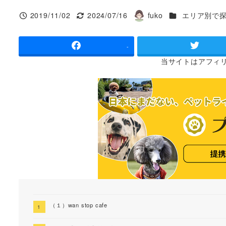
カテゴリー
2019/11/02
2024/07/16
fuko
エリア別で
投稿日
更新日
著
者
-
当サイトは
アフィ
（１）wan stop cafe