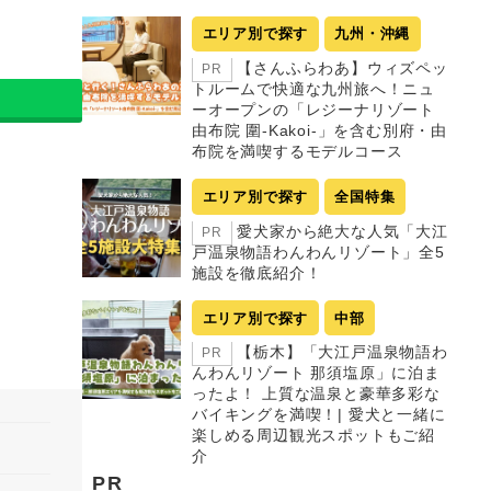
エリア別で探す
九州・沖縄
【さんふらわあ】ウィズペッ
PR
トルームで快適な九州旅へ！ニュ
ーオープンの「レジーナリゾート
由布院 圍-Kakoi-」を含む別府・由
布院を満喫するモデルコース
エリア別で探す
全国特集
愛犬家から絶大な人気「大江
PR
戸温泉物語わんわんリゾート」全5
施設を徹底紹介！
エリア別で探す
中部
【栃木】「大江戸温泉物語わ
PR
んわんリゾート 那須塩原」に泊ま
ったよ！ 上質な温泉と豪華多彩な
バイキングを満喫！| 愛犬と一緒に
楽しめる周辺観光スポットもご紹
介
PR