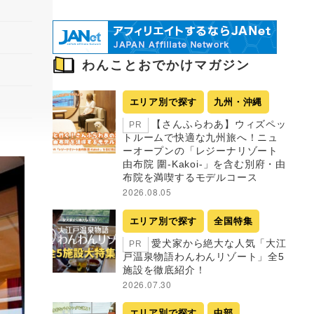
わんことおでかけマガジン
エリア別で探す
九州・沖縄
【さんふらわあ】ウィズペッ
PR
トルームで快適な九州旅へ！ニュ
ーオープンの「レジーナリゾート
由布院 圍-Kakoi-」を含む別府・由
布院を満喫するモデルコース
2026.08.05
エリア別で探す
全国特集
愛犬家から絶大な人気「大江
PR
戸温泉物語わんわんリゾート」全5
施設を徹底紹介！
2026.07.30
エリア別で探す
中部