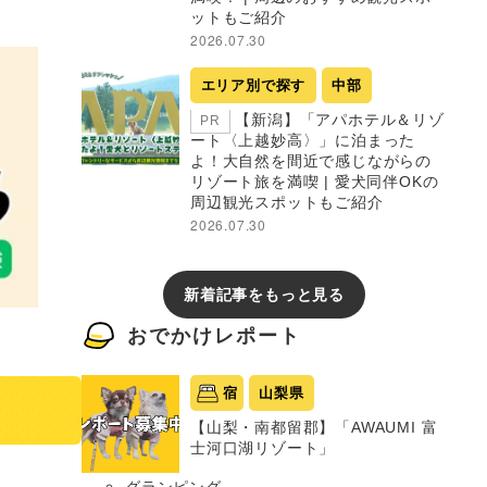
ットもご紹介
2026.07.30
エリア別で探す
中部
【新潟】「アパホテル＆リゾ
PR
ート〈上越妙高〉」に泊まった
よ！大自然を間近で感じながらの
リゾート旅を満喫 | 愛犬同伴OKの
周辺観光スポットもご紹介
2026.07.30
新着記事をもっと見る
おでかけレポート
宿
山梨県
【山梨・南都留郡】「AWAUMI 富
士河口湖リゾート」
グランピング