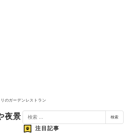
チリのガーデンレストラン
検
や夜景
検索
索
注目記事