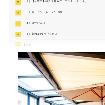
（２）【休業中】神戸北野カフェテラス・ド・パリ
（３）ガーデンレストラン 風舎
（４）Mavericks
（５）Borabora神戸三宮店
まとめ