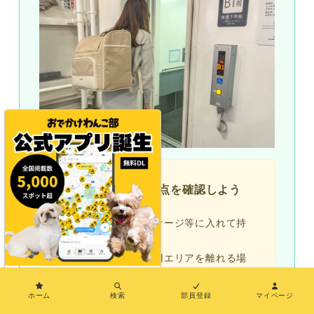
乗船時の注意点を確認しよう
・乗下船時はペットケージ等に入れて持
ち運んでください
・乗船中、ペット専用エリアを離れる場
合は、必ず備付けペットケージまたはウ
×
ィズペット個室を利用してください（要
ホーム
検索
部員登録
マイページ
事前予約）