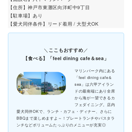
【住所】神戸市東灘区向洋町中9丁目
【駐車場】あり
【愛犬同伴条件】リード着用 / 大型犬OK
＼
ここもおすすめ
／
【食べる】「feel dining cafe＆sea」
マリンパーク内にある
「feel dining cafe＆
sea」は六甲アイラン
ドの最南端にあり全席
から海が一望できるカ
フェダイニング。店内
愛犬同伴OKで、ランチ・カフェ・ディナー、さらに
BBQまで楽しめますよ～！プレートランチやパスタラ
ンチなどボリュームたっぷりのメニューが充実◎