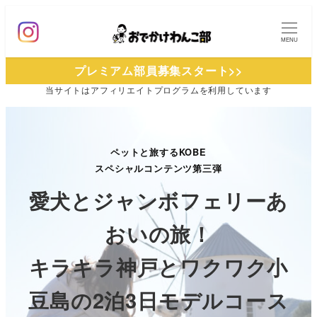
メ
イ
MENU
ン
プレミアム部員募集スタート>>
コ
当サイトは
アフィリエイトプログラムを
利用しています
ン
テ
ン
ツ
ペットと旅するKOBE
スペシャルコンテンツ第三弾
へ
移
愛犬とジャンボフェリーあ
動
おいの旅！
キラキラ神戸とワクワク小
豆島の2泊3日モデルコース