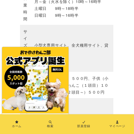
月～金（火水を除く）10時～16時半
業
土曜日 9時～18時半
時
日曜日 9時～16時半
間
サ
イ
ズ
小型犬専用サイト、全犬種用サイト、貸
別
切用サイト
ラ
ン
大人（中学生以上）５００円、子供（小
料
学生以下）無料、わんこ（１頭目）１０
金
００円、わんこ（２頭目～）５００円
公
式
サ
https://www.fielddogsgarden.com/
×
イ
ホーム
検索
部員登録
マイページ
ト