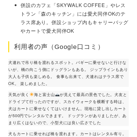
併設のカフェ「SKYWALK COFFEE」やレス
トラン「森のキッチン」には愛犬同伴OKのテ
ラス席あり。併設ショップ内もキャリーバッグ
やカートで愛犬同伴OK
利用者の声（Google口コミ）
犬連れで吊り橋を渡れるスポット。バギーに乗せないと行けな
いが、橋の向こう側にドッグランもある。 ジップラインもあり
大人も子供も楽しめる。 食事も出来て、犬連れはテラス席で
OK。 楽しめました。
天気が良く
海と富士山
が見えて最高の景色でした。犬友と
ドライブて行ったのですが、スカイウォークを横断する時は、
犬はカートに乗せなくてはいけません。現地に貸し出しカート
が500円でレンタルできます。 ドッグランがありましたが、あ
まり広くはないので、小型犬には良い広さでした
犬もカートに乗せれば橋を渡れます。カートはレンタル有り。