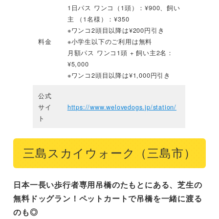
1日パス ワンコ（1頭）：¥900、飼い
主 （1名様）：¥350
※ワンコ2頭目以降は¥200円引き
料金
※小学生以下のご利用は無料
月額パス ワンコ1頭 + 飼い主2名：
¥5,000
※ワンコ2頭目以降は¥1,000円引き
公式
サイ
https://www.welovedogs.jp/station/
ト
三島スカイウォーク（三島市）
日本一長い歩行者専用吊橋のたもとにある、芝生の
無料ドッグラン！ペットカートで吊橋を一緒に渡る
のも◎