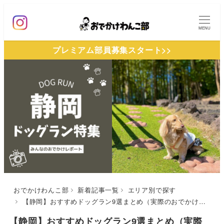
メ
イ
MENU
ン
プレミアム部員募集スタート>>
コ
ン
テ
ン
ツ
へ
移
動
おでかけわんこ部
新着記事一覧
エリア別で探す
【静岡】おすすめドッグラン9選まとめ（実際のおでかけレポ付き）富士山に近い無料ランやドッグカフェ併設のものまで
【静岡】おすすめドッグラン9選まとめ（実際