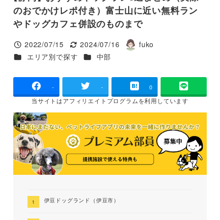
のおでかけレポ付き）富士山に近い無料ラン
やドッグカフェ併設のものまで
2022/07/15
2024/07/16
fuko
投稿日
更新日
著
カテゴリー
カテゴリー
エリア別で探す
中部
者
-
-
0
当サイトは
アフィリエイトプログラムを
利用しています
伊豆ドッグランド（伊豆市）