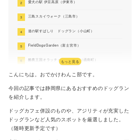
愛犬の駅 伊豆高原（伊東市）
三島スカイウォーク（三島市）
道の駅すばしり ドッグラン（小山町）
FieldDogsGarden（富士宮市）
酪農王国オラッチェドッグラン（函南町）
もっと見る
こんにちは。おでかけわんこ部です。
ドッグフィールド合衆国（裾野市）
今回の記事では静岡県にあるおすすめのドッグラン
GORLDEN DOG FARm（静岡市）
を紹介します。
ドッグラン ポコ（静岡市）
ドッグカフェ併設のものや、アジリティが充実した
まとめ
ドッグランなど人気のスポットを厳選しました。
（随時更新予定です）