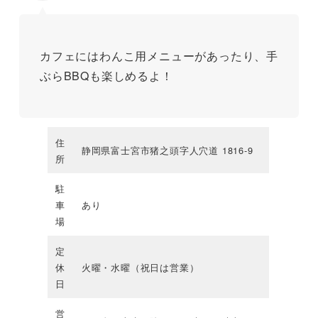
カフェにはわんこ用メニューがあったり、手
ぶらBBQも楽しめるよ！
住
静岡県富士宮市猪之頭字人穴道 1816-9
所
駐
車
あり
場
定
休
火曜・水曜（祝日は営業）
日
営