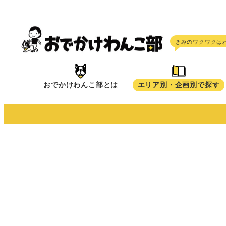
メ
イ
ン
コ
ン
テ
おでかけわんこ部とは
エリア別・企画別で探す
ン
ツ
へ
移
動