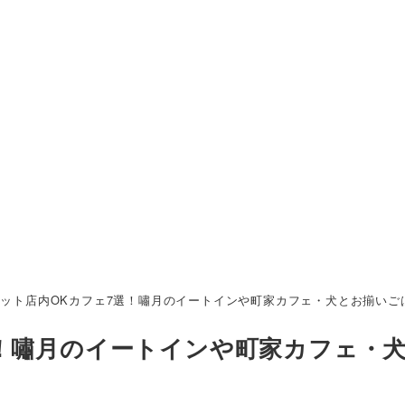
ット店内OKカフェ7選！嘯月のイートインや町家カフェ・犬とお揃いご
選！嘯月のイートインや町家カフェ・