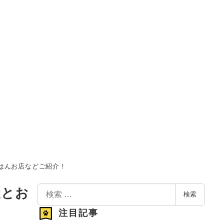
はんお店などご紹介！
検
犬とお
検索
索
注目記事