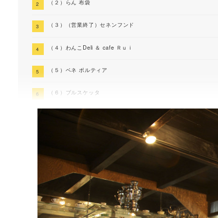
（２）らん 布袋
（３）（営業終了）セネンフンド
（４）わんこDeli ＆ cafe Ｒｕｉ
（５）ベネ ポルティア
（６）ブルスケッタ
（７）Cafe DOnG by Sfera
まとめ