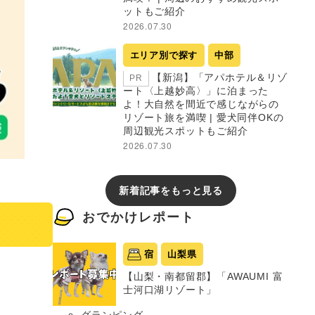
ットもご紹介
2026.07.30
エリア別で探す
中部
【新潟】「アパホテル＆リゾ
PR
ート〈上越妙高〉」に泊まった
よ！大自然を間近で感じながらの
リゾート旅を満喫 | 愛犬同伴OKの
周辺観光スポットもご紹介
2026.07.30
新着記事をもっと見る
おでかけレポート
宿
山梨県
【山梨・南都留郡】「AWAUMI 富
士河口湖リゾート」
グランピング