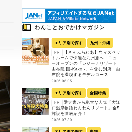
わんことおでかけマガジン
エリア別で探す
九州・沖縄
【さんふらわあ】ウィズペッ
PR
トルームで快適な九州旅へ！ニュ
ーオープンの「レジーナリゾート
由布院 圍-Kakoi-」を含む別府・由
布院を満喫するモデルコース
2026.08.05
エリア別で探す
全国特集
愛犬家から絶大な人気「大江
PR
戸温泉物語わんわんリゾート」全5
施設を徹底紹介！
2026.07.30
エリア別で探す
中部