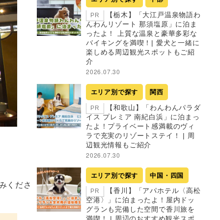
【栃木】「大江戸温泉物語わ
PR
んわんリゾート 那須塩原」に泊ま
ったよ！ 上質な温泉と豪華多彩な
バイキングを満喫！| 愛犬と一緒に
楽しめる周辺観光スポットもご紹
介
2026.07.30
エリア別で探す
関西
【和歌山】「わんわんパラダ
PR
イス プレミア 南紀白浜」に泊まっ
たよ！プライベート感満載のヴィ
ラで充実のリゾートステイ！ | 周
辺観光情報もご紹介
2026.07.30
エリア別で探す
中国・四国
みくださ
【香川】「アパホテル〈高松
PR
空港〉」に泊まったよ！屋内ドッ
グランも完備した空間で香川旅を
満喫！ | 周辺のおすすめ観光スポ