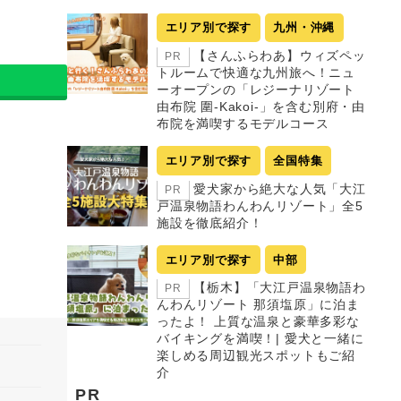
エリア別で探す
九州・沖縄
【さんふらわあ】ウィズペッ
PR
トルームで快適な九州旅へ！ニュ
ーオープンの「レジーナリゾート
由布院 圍-Kakoi-」を含む別府・由
布院を満喫するモデルコース
エリア別で探す
全国特集
愛犬家から絶大な人気「大江
PR
戸温泉物語わんわんリゾート」全5
施設を徹底紹介！
エリア別で探す
中部
【栃木】「大江戸温泉物語わ
PR
んわんリゾート 那須塩原」に泊ま
ったよ！ 上質な温泉と豪華多彩な
バイキングを満喫！| 愛犬と一緒に
楽しめる周辺観光スポットもご紹
介
PR