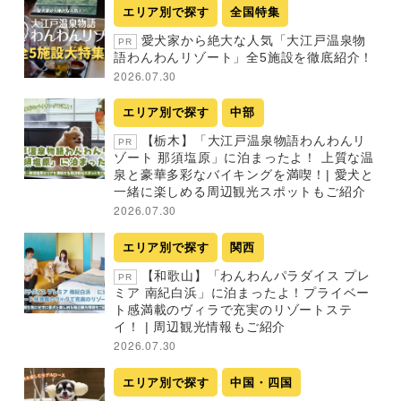
エリア別で探す
全国特集
愛犬家から絶大な人気「大江戸温泉物
PR
語わんわんリゾート」全5施設を徹底紹介！
2026.07.30
エリア別で探す
中部
【栃木】「大江戸温泉物語わんわんリ
PR
ゾート 那須塩原」に泊まったよ！ 上質な温
泉と豪華多彩なバイキングを満喫！| 愛犬と
一緒に楽しめる周辺観光スポットもご紹介
2026.07.30
エリア別で探す
関西
【和歌山】「わんわんパラダイス プレ
PR
ミア 南紀白浜」に泊まったよ！プライベー
ト感満載のヴィラで充実のリゾートステ
イ！ | 周辺観光情報もご紹介
2026.07.30
エリア別で探す
中国・四国