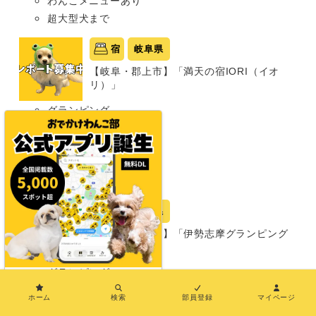
わんこメニューあり
超大型犬まで
宿
岐阜県
【岐阜・郡上市】「満天の宿IORI（イオ
リ）」
グランピング
同室宿泊OK
部屋食プランあり
温泉あり
小型犬まで
宿
三重県
【三重・志摩市】「伊勢志摩グランピング
テラスEX」
グランピング
×
同室宿泊OK
ホーム
検索
部員登録
マイページ
部屋食プランあり