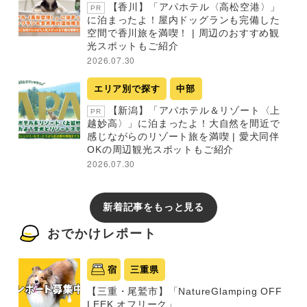
【香川】「アパホテル〈高松空港〉」
PR
に泊まったよ！屋内ドッグランも完備した
空間で香川旅を満喫！ | 周辺のおすすめ観
光スポットもご紹介
2026.07.30
エリア別で探す
中部
【新潟】「アパホテル＆リゾート〈上
PR
越妙高〉」に泊まったよ！大自然を間近で
感じながらのリゾート旅を満喫 | 愛犬同伴
OKの周辺観光スポットもご紹介
2026.07.30
新着記事をもっと見る
おでかけレポート
宿
三重県
【三重・尾鷲市】「NatureGlamping OFF
LEEK オフリーク」