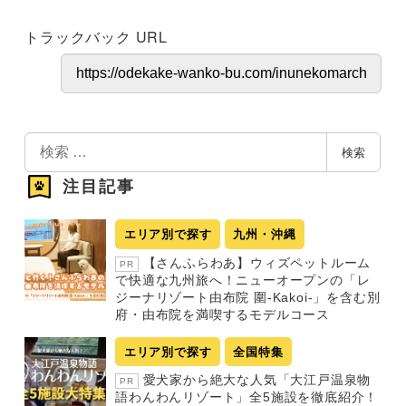
トラックバック URL
検
検索
索
注目記事
エリア別で探す
九州・沖縄
【さんふらわあ】ウィズペットルーム
PR
で快適な九州旅へ！ニューオープンの「レ
ジーナリゾート由布院 圍-Kakoi-」を含む別
府・由布院を満喫するモデルコース
エリア別で探す
全国特集
愛犬家から絶大な人気「大江戸温泉物
PR
語わんわんリゾート」全5施設を徹底紹介！