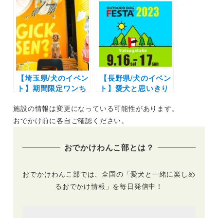
んダフルオータムフ
んドッグフェスタ ～
ェスタ」モデルオー
ペット防災＆スポー
ディションにスポー
ツ～」体験プログラ
ツイベント＆わんこ
ムやキッチンカー
と楽しめるワークシ
も！（国営・都立東
ョップも♪（わんダ
京臨海広域防災公
フルネイチャーヴィ
園）9/24開催
レッジ）10/8-10/9
【埼玉県/犬のイベン
【長野県/犬のイベン
ト】期間限定ワンち
ト】愛犬と思いきり
ゃんOKエリアや体
外遊びを満喫！熱気
施設の情報は変更になっている可能性があります。
験ワークショップ
球やマルシェなど
も！「SÖPÖ SÖPÖ
「第9回アウトドア
おでかけ前に各自ご確認ください。
DOG TAIL FAIR」
ドッグフェスタin八
（ムーミンバレーパ
ヶ岳」9/16-9/17
おでかけわんこ部とは？
ーク）2/1～2/29
おでかけわんこ部では、全国の「愛犬と一緒に楽しめ
るおでかけ情報」を毎日発信中！