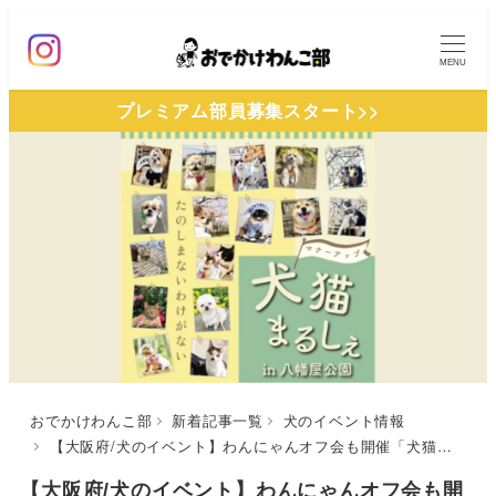
メ
イ
MENU
ン
プレミアム部員募集スタート>>
コ
ン
テ
ン
ツ
へ
移
動
おでかけわんこ部
新着記事一覧
犬のイベント情報
【大阪府/犬のイベント】わんにゃんオフ会も開催「犬猫まるしぇin ⼋幡屋公園」（⼋幡屋公園 特設会場）5/25・26
【大阪府/犬のイベント】わんにゃんオフ会も開