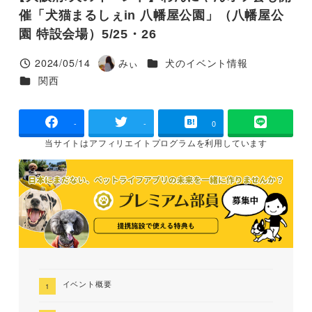
催「犬猫まるしぇin ⼋幡屋公園」（⼋幡屋公
園 特設会場）5/25・26
カテゴリー
2024/05/14
みぃ
犬のイベント情報
投稿日
著
カテゴリー
関西
者
-
-
0
当サイトは
アフィリエイトプログラムを
利用しています
イベント概要