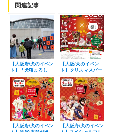
関連記事
【大阪府/犬のイベン
【大阪/犬のイベン
ト】「犬猫まるし
ト】クリスマスパー
ぇ」（花博記念公園
ク2020 サンタドッ
鶴見緑地）
グ × 猫まる（花博記
念公園鶴見緑地内ハ
ナミズキホールおよ
び付属展示場）
【大阪府/犬のイベン
【大阪府/犬のイベン
ト】約80店舗が出
ト】スペシャルマル