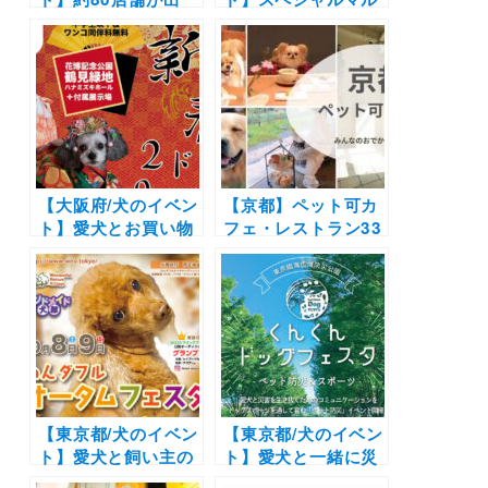
店！着物グランプリ
シェや着物グランプ
やテーマ別オフ会も
リも！「新春ドッグ
同時開催♪「新春ド
2024」（花博記念公
ッグ 2023」（花博
園鶴⾒緑地内ハナミ
記念公園鶴⾒緑地内
ズキホールおよび付
ハナミズキホールお
属展⽰場）1/6-1/7
よび付属展⽰場）
1/7-1/8
【大阪府/犬のイベン
【京都】ペット可カ
ト】愛犬とお買い物
フェ・レストラン33
やドッグラン・観覧
選！店内OKの和菓
イベントを楽しも
子店やドッグラン付
う！「新春ドッグ
きのカフェまとめ｜
2022」（花博記念公
実際のおでかけレポ
園鶴見緑地ハナミズ
ート付き
キホールおよび付属
展示場）1/8・9開催
【東京都/犬のイベン
【東京都/犬のイベン
ト】愛犬と飼い主の
ト】愛犬と一緒に災
ための秋の祭典「わ
害に備える「くんく