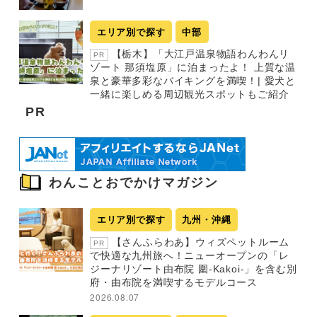
エリア別で探す
中部
【栃木】「大江戸温泉物語わんわんリ
PR
ゾート 那須塩原」に泊まったよ！ 上質な温
泉と豪華多彩なバイキングを満喫！| 愛犬と
一緒に楽しめる周辺観光スポットもご紹介
PR
わんことおでかけマガジン
エリア別で探す
九州・沖縄
【さんふらわあ】ウィズペットルーム
PR
で快適な九州旅へ！ニューオープンの「レ
ジーナリゾート由布院 圍-Kakoi-」を含む別
府・由布院を満喫するモデルコース
2026.08.07