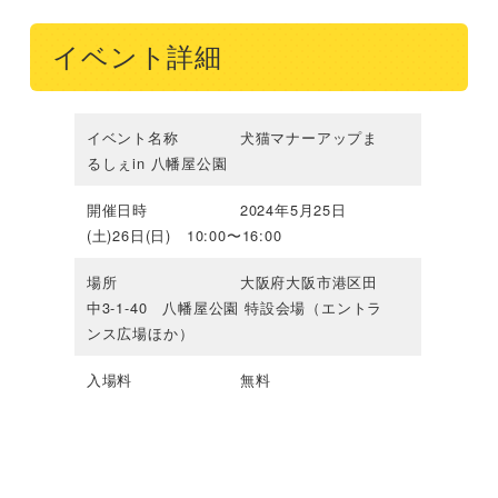
イベント詳細
イベント名称 ⽝猫マナーアップま
るしぇin ⼋幡屋公園
開催日時 2024年5⽉25⽇
(⼟)26⽇(⽇) 10:00〜16:00
場所 ⼤阪府⼤阪市港区⽥
中3-1-40 ⼋幡屋公園 特設会場（エントラ
ンス広場ほか）
入場料 無料