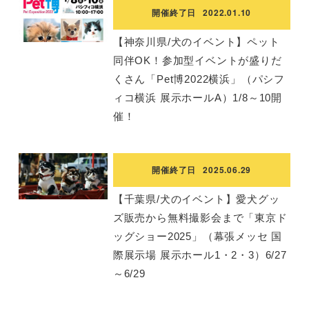
開催終了日
2022.01.10
【神奈川県/犬のイベント】ペット
同伴OK！参加型イベントが盛りだ
くさん「Pet博2022横浜」（パシフ
ィコ横浜 展示ホールA）1/8～10開
催！
開催終了日
2025.06.29
【千葉県/犬のイベント】愛犬グッ
ズ販売から無料撮影会まで「東京ド
ッグショー2025」（幕張メッセ 国
際展示場 展示ホール1・2・3）6/27
～6/29