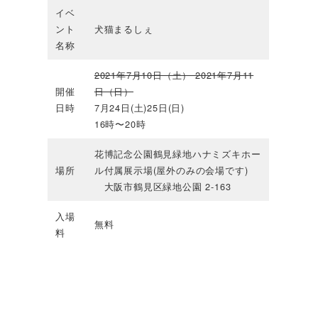
イベ
ント
犬猫まるしぇ
名称
2021年7月10日（土） 2021年7月11
開催
日（日）
日時
7月24日(土)25日(日)
16時〜20時
花博記念公園鶴見緑地ハナミズキホー
場所
ル付属展示場(屋外のみの会場です)
大阪市鶴見区緑地公園 2-163
入場
無料
料