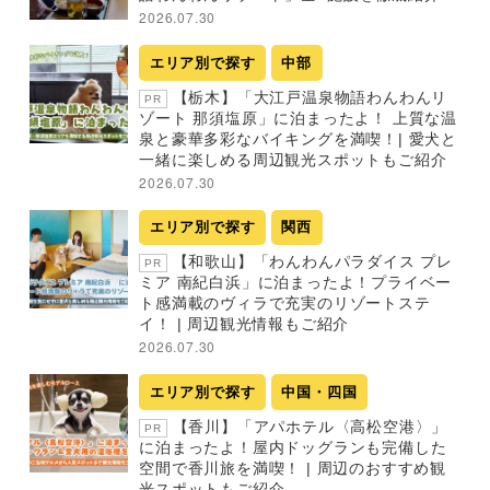
2026.07.30
エリア別で探す
中部
【栃木】「大江戸温泉物語わんわんリ
PR
ゾート 那須塩原」に泊まったよ！ 上質な温
泉と豪華多彩なバイキングを満喫！| 愛犬と
一緒に楽しめる周辺観光スポットもご紹介
2026.07.30
エリア別で探す
関西
【和歌山】「わんわんパラダイス プレ
PR
ミア 南紀白浜」に泊まったよ！プライベー
ト感満載のヴィラで充実のリゾートステ
イ！ | 周辺観光情報もご紹介
2026.07.30
エリア別で探す
中国・四国
【香川】「アパホテル〈高松空港〉」
PR
に泊まったよ！屋内ドッグランも完備した
空間で香川旅を満喫！ | 周辺のおすすめ観
光スポットもご紹介