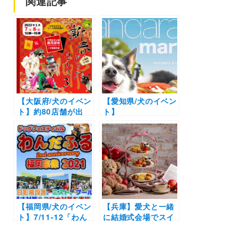
関連記事
【大阪府/犬のイベン
【愛知県/犬のイベン
ト】約80店舗が出
ト】
店！着物グランプリ
「wanndarake」
やテーマ別オフ会も
（「Maker’s Pier」
同時開催♪「新春ド
メイカーズ ピア）に
ッグ 2023」（花博
行こう！プールや水
記念公園鶴⾒緑地内
遊びエリアなど1日
ハナミズキホールお
中楽しめる♪
よび付属展⽰場）
1/7-1/8
【福岡県/犬のイベン
【兵庫】愛犬と一緒
ト】7/11-12「わん
に結婚式会場でスイ