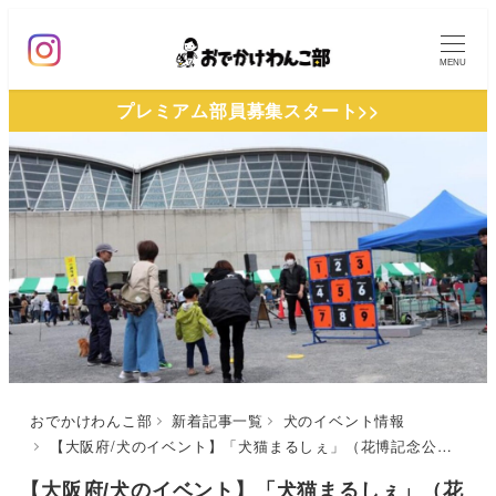
メ
イ
MENU
ン
プレミアム部員募集スタート>>
コ
ン
テ
ン
ツ
へ
移
動
おでかけわんこ部
新着記事一覧
犬のイベント情報
【大阪府/犬のイベント】「犬猫まるしぇ」（花博記念公園鶴見緑地）
【大阪府/犬のイベント】「犬猫まるしぇ」（花