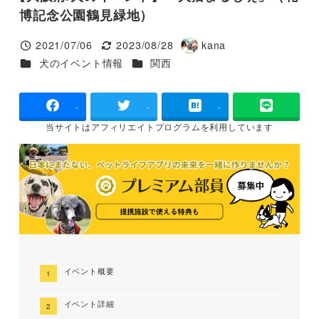
博記念公園鶴見緑地）
2021/07/06
2023/08/28
kana
投稿日
更新日
著
カテゴリー
カテゴリー
犬のイベント情報
関西
者
-
-
-
当サイトは
アフィリエイトプログラムを
利用しています
イベント概要
イベント詳細