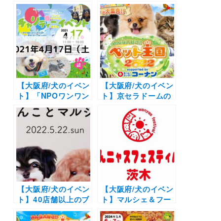
だふる！福岡宗像
ーツタイムを堪能！
2021」（道の駅むな
芦屋「アートグレイ
かた ）九州最大規模
ス ネクスト アシ
の出展数！プールや
ヤ」で「クラシカル
プレゼントなど盛り
レディーのオータム
沢山
アフタヌーンティ
ー」開催！
【大阪府/犬のイベン
【大阪府/犬のイベン
ト】「NPOワンワン
ト】京セラドームの
ほっこり会」（芦原
大規模ペットイベン
公園）
ト！お買い物や体験
型イベントも♪「ペ
ット王国2022」（京
セラドーム大阪）
5/4・5開催！
【大阪府/犬のイベン
【大阪府/犬のイベン
ト】40店舗以上のブ
ト】マルシェ＆フー
ースや写真撮影会の
ドやゲーム大会など
イベントも！「わん
１日中愛犬と楽しめ