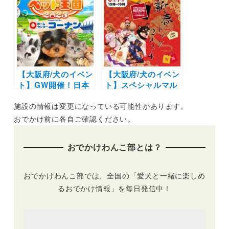
ことマルシェ4th」
る！「わんニャスフ
（安満遺跡公園 サン
ェスティバルin茨
スター広場）5/22開
木」（IBALAB@広
催
場）6/26開催
【大阪府/犬のイベン
【大阪府/犬のイベン
ト】GW開催！日本
ト】スペシャルマル
最大級のペットイベ
シェや着物グランプ
施設の情報は変更になっている可能性があります。
ント「ペット王国
リも！「新春ドッグ
2023」お買い物や運
2024」（花博記念公
おでかけ前に各自ご確認ください。
動会・芸能人トーク
園鶴⾒緑地内ハナミ
ショーなど盛りだく
ズキホールおよび付
おでかけわんこ部とは？
さん（京セラドーム
属展⽰場）1/6-1/7
大阪）5/3-5/4
おでかけわんこ部では、全国の「愛犬と一緒に楽しめ
るおでかけ情報」を毎日発信中！