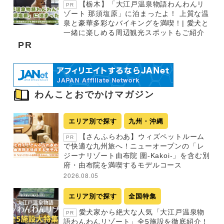
【栃木】「大江戸温泉物語わんわんリ
PR
ゾート 那須塩原」に泊まったよ！ 上質な温
泉と豪華多彩なバイキングを満喫！| 愛犬と
一緒に楽しめる周辺観光スポットもご紹介
PR
わんことおでかけマガジン
エリア別で探す
九州・沖縄
【さんふらわあ】ウィズペットルーム
PR
で快適な九州旅へ！ニューオープンの「レ
ジーナリゾート由布院 圍-Kakoi-」を含む別
府・由布院を満喫するモデルコース
2026.08.05
エリア別で探す
全国特集
愛犬家から絶大な人気「大江戸温泉物
PR
語わんわんリゾート」全5施設を徹底紹介！