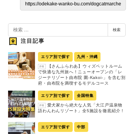
検
検索
索
注目記事
エリア別で探す
九州・沖縄
【さんふらわあ】ウィズペットルーム
PR
で快適な九州旅へ！ニューオープンの「レ
ジーナリゾート由布院 圍-Kakoi-」を含む別
府・由布院を満喫するモデルコース
エリア別で探す
全国特集
愛犬家から絶大な人気「大江戸温泉物
PR
語わんわんリゾート」全5施設を徹底紹介！
エリア別で探す
中部