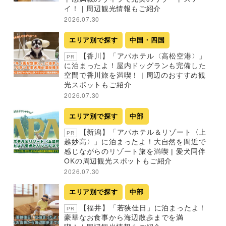
イ！ | 周辺観光情報もご紹介
2026.07.30
エリア別で探す
中国・四国
【香川】「アパホテル〈高松空港〉」
PR
に泊まったよ！屋内ドッグランも完備した
空間で香川旅を満喫！ | 周辺のおすすめ観
光スポットもご紹介
2026.07.30
エリア別で探す
中部
【新潟】「アパホテル＆リゾート〈上
PR
越妙高〉」に泊まったよ！大自然を間近で
感じながらのリゾート旅を満喫 | 愛犬同伴
OKの周辺観光スポットもご紹介
2026.07.30
エリア別で探す
中部
【福井】「若狭佳日」に泊まったよ！
PR
豪華なお食事から海辺散歩までを満