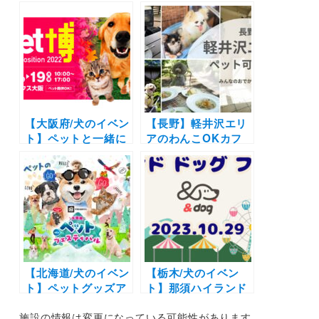
る宿11選！温泉付き
ット18選 | スキー場
のリゾートホテルか
のドッグランやスノ
らペットフレンドリ
シュー体験など白銀
ーなペンションまで
の世界でとっておき
を厳選（実際のおで
の思い出をつくろう
かけレポートあり）
♪
【大阪府/犬のイベン
【長野】軽井沢エリ
ト】ペットと一緒に
アのわんこOKカフ
楽しめる参加型イベ
ェ・レストラン9
ント・ショップが盛
選！自然豊かでオシ
りだくさん！タレン
ャレなテラス席、店
トのトークショーも
内同伴OK＆わんこ
♪「Pet博2022 大
用メニューも！
阪」（インテックス
大阪）
【北海道/犬のイベン
【栃木/犬のイベン
ト】ペットグッズア
ト】那須ハイランド
ウトレット市など1
パーク園内で開催
施設の情報は変更になっている可能性があります。
日中楽しめる「第6
「アンドドッグフェ