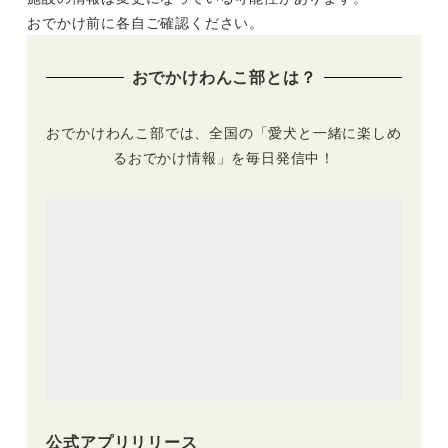
回北海道ペットフェ
ス」わんちゃんに関
おでかけ前に各自ご確認ください。
スティバル2023」
する約35店舗が大集
（真駒内セキスイハ
結（10/29）
おでかけわんこ部とは？
イムアイスアリー
ナ）6/3-6/4
おでかけわんこ部では、全国の「愛犬と一緒に楽しめ
るおでかけ情報」を毎日発信中！
公式アプリリリース