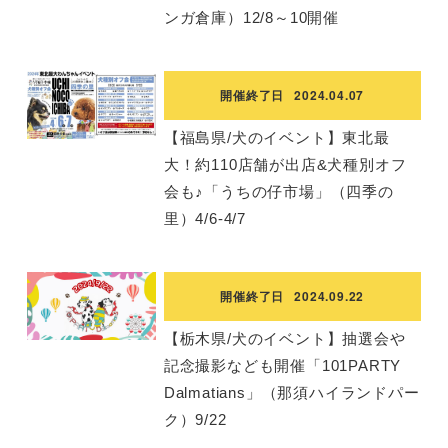
ンガ倉庫）12/8～10開催
開催終了日
2024.04.07
【福島県/犬のイベント】東北最
大！約110店舗が出店&犬種別オフ
会も♪「うちの仔市場」（四季の
里）4/6-4/7
開催終了日
2024.09.22
【栃木県/犬のイベント】抽選会や
記念撮影なども開催「101PARTY
Dalmatians」（那須ハイランドパー
ク）9/22