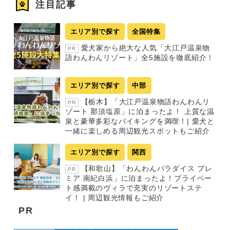
注目記事
エリア別で探す
全国特集
愛犬家から絶大な人気「大江戸温泉物
PR
語わんわんリゾート」全5施設を徹底紹介！
エリア別で探す
中部
【栃木】「大江戸温泉物語わんわんリ
PR
ゾート 那須塩原」に泊まったよ！ 上質な温
泉と豪華多彩なバイキングを満喫！| 愛犬と
一緒に楽しめる周辺観光スポットもご紹介
エリア別で探す
関西
【和歌山】「わんわんパラダイス プレ
PR
ミア 南紀白浜」に泊まったよ！プライベー
ト感満載のヴィラで充実のリゾートステ
イ！ | 周辺観光情報もご紹介
PR