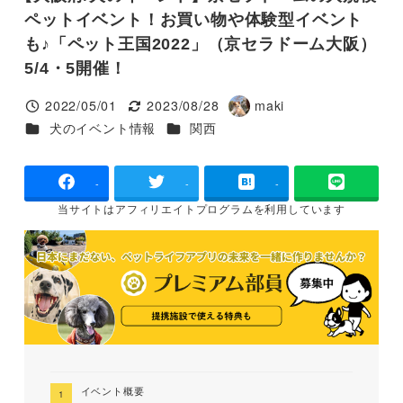
ペットイベント！お買い物や体験型イベント
も♪「ペット王国2022」（京セラドーム大阪）
5/4・5開催！
2022/05/01
2023/08/28
maki
投稿日
更新日
著
カテゴリー
カテゴリー
犬のイベント情報
関西
者
-
-
-
当サイトは
アフィリエイトプログラムを
利用しています
イベント概要