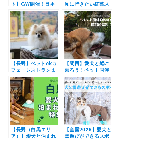
ト】GW開催！日本
見に行きたい紅葉ス
最大級のペットイベ
ポット28選！ライト
ント「ペット王国
アップなどのイベン
2023」お買い物や運
ト情報も | ドッグラ
動会・芸能人トーク
ン併設施設や吊り
ショーなど盛りだく
橋・ケーブルカーな
さん（京セラドーム
ど非日常スポット満
大阪）5/3-5/4
載
【長野】ペットokカ
【関西】愛犬と船に
フェ・レストランま
乗ろう！ペット同伴
とめ30選！| 自然豊
OKのクルーズ船＆
かな景色に包まれて
屋形船6選|神戸や大
お蕎麦やピザを愛犬
阪の夜景やうずしお
と楽しもう♪
を一緒に楽しもう♪
【長野（白馬エリ
【全国2026】愛犬と
ア）】愛犬と泊まれ
雪遊びができるスポ