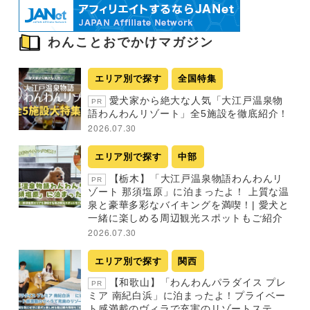
わんことおでかけマガジン
エリア別で探す
全国特集
愛犬家から絶大な人気「大江戸温泉物
PR
語わんわんリゾート」全5施設を徹底紹介！
2026.07.30
エリア別で探す
中部
【栃木】「大江戸温泉物語わんわんリ
PR
ゾート 那須塩原」に泊まったよ！ 上質な温
泉と豪華多彩なバイキングを満喫！| 愛犬と
一緒に楽しめる周辺観光スポットもご紹介
2026.07.30
エリア別で探す
関西
【和歌山】「わんわんパラダイス プレ
PR
ミア 南紀白浜」に泊まったよ！プライベー
ト感満載のヴィラで充実のリゾートステ