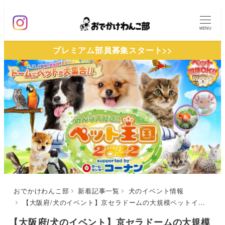
メ
イ
MENU
ン
プレミアム部員募集スタート>>
コ
ン
テ
ン
ツ
へ
移
動
おでかけわんこ部
新着記事一覧
犬のイベント情報
【大阪府/犬のイベント】京セラドームの大規模ペットイベント！お買い物や体験型イベントも♪「ペット王国2022」（京セラドーム大阪）5/4・5開催！
【大阪府/犬のイベント】京セラドームの大規模