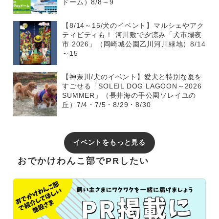
ドーム）8/8～9
【8/14～15/犬のイベント】マルシェやアク
ティビティも！ 河川敷で夕涼み「犬市場夜
市 2026」（岡崎城公園乙川河川緑地）8/14
～15
【神奈川/犬のイベント】愛犬と特別な夏を
すごせる「SOLEIL DOG LAGOON～2026
SUMMER」（長井海の手公園ソレイユの
丘）7/4・7/5・8/29・8/30
イベントをもっと見る
おでかけわんこ部でPRしたい