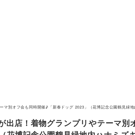
マ別オフ会も同時開催♪「新春ドッグ 2023」（花博記念公園鶴⾒緑地内
舗が出店！着物グランプリやテーマ別
3」（花博記念公園鶴⾒緑地内ハナミズ