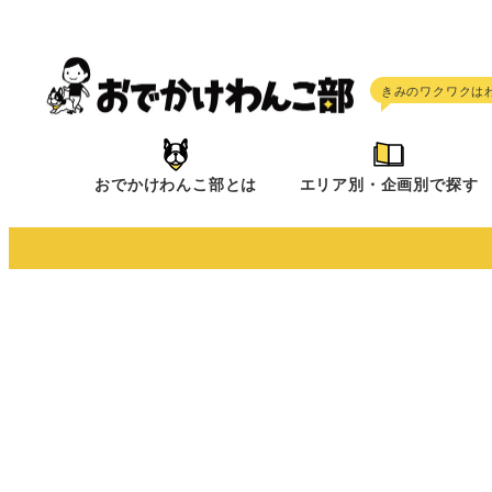
メ
イ
ン
コ
ン
テ
おでかけわんこ部とは
エリア別・企画別で探す
ン
ツ
へ
移
動