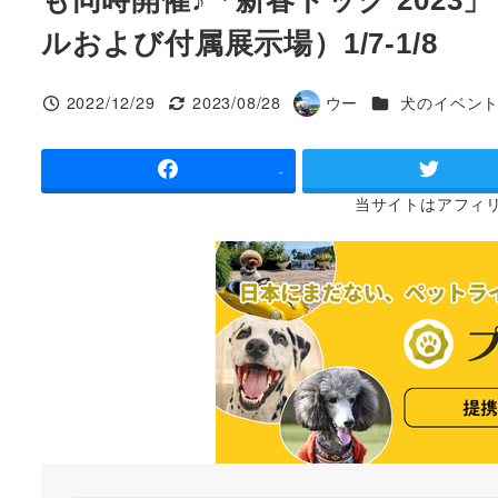
ルおよび付属展⽰場）1/7-1/8
カテゴリー
2022/12/29
2023/08/28
ウー
犬のイベン
投稿日
更新日
著
者
-
当サイトは
アフィ