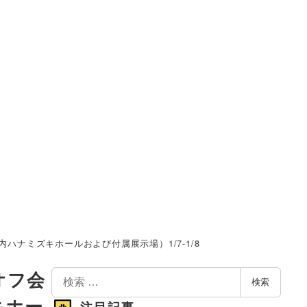
ハナミズキホールおよび付属展⽰場）1/7-1/8
検
オフ会
検索
索
キホー