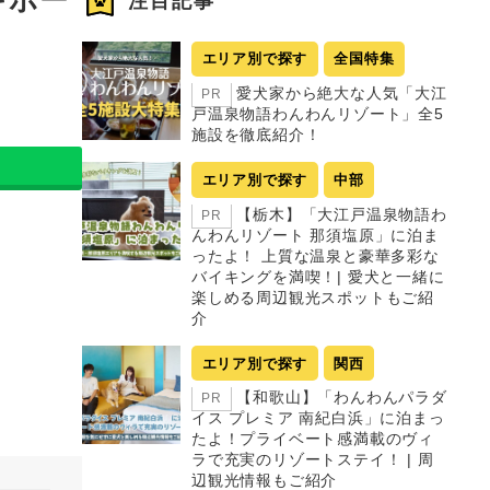
注目記事
エリア別で探す
全国特集
愛犬家から絶大な人気「大江
PR
戸温泉物語わんわんリゾート」全5
施設を徹底紹介！
エリア別で探す
中部
【栃木】「大江戸温泉物語わ
PR
んわんリゾート 那須塩原」に泊ま
ったよ！ 上質な温泉と豪華多彩な
バイキングを満喫！| 愛犬と一緒に
楽しめる周辺観光スポットもご紹
介
エリア別で探す
関西
【和歌山】「わんわんパラダ
PR
イス プレミア 南紀白浜」に泊まっ
たよ！プライベート感満載のヴィ
ラで充実のリゾートステイ！ | 周
辺観光情報もご紹介