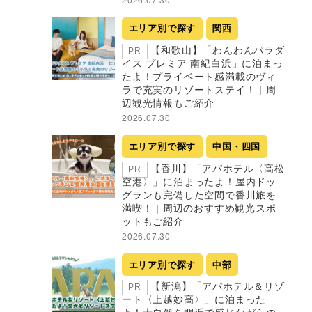
エリア別で探す
関西
【和歌山】「わんわんパラダ
PR
イス プレミア 南紀白浜」に泊まっ
たよ！プライベート感満載のヴィ
ラで充実のリゾートステイ！ | 周
辺観光情報もご紹介
2026.07.30
エリア別で探す
中国・四国
【香川】「アパホテル〈高松
PR
空港〉」に泊まったよ！屋内ドッ
グランも完備した空間で香川旅を
満喫！ | 周辺のおすすめ観光スポ
ットもご紹介
2026.07.30
エリア別で探す
中部
【新潟】「アパホテル＆リゾ
PR
ート〈上越妙高〉」に泊まった