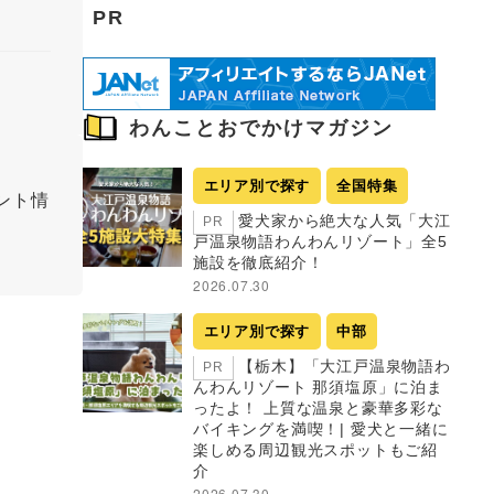
PR
わんことおでかけマガジン
エリア別で探す
全国特集
ント情
愛犬家から絶大な人気「大江
PR
戸温泉物語わんわんリゾート」全5
施設を徹底紹介！
2026.07.30
エリア別で探す
中部
【栃木】「大江戸温泉物語わ
PR
んわんリゾート 那須塩原」に泊ま
ったよ！ 上質な温泉と豪華多彩な
バイキングを満喫！| 愛犬と一緒に
楽しめる周辺観光スポットもご紹
介
2026.07.30