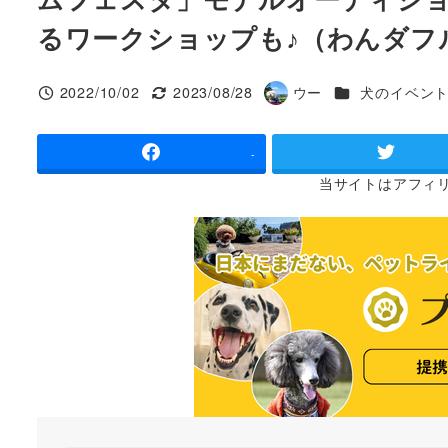
るワークショップも♪（わんダフルネ
カテゴリー
2022/10/02
2023/08/28
ウー
犬のイベン
投稿日
更新日
著
者
-
当サイトは
アフィ