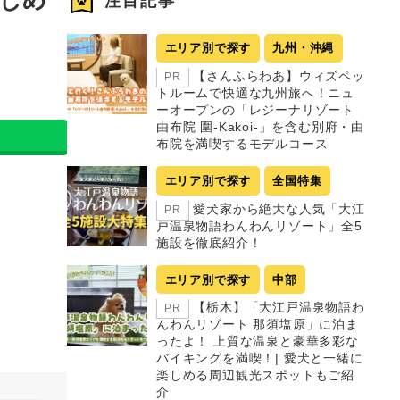
注目記事
エリア別で探す
九州・沖縄
【さんふらわあ】ウィズペッ
PR
トルームで快適な九州旅へ！ニュ
ーオープンの「レジーナリゾート
由布院 圍-Kakoi-」を含む別府・由
布院を満喫するモデルコース
エリア別で探す
全国特集
愛犬家から絶大な人気「大江
PR
戸温泉物語わんわんリゾート」全5
施設を徹底紹介！
エリア別で探す
中部
【栃木】「大江戸温泉物語わ
PR
んわんリゾート 那須塩原」に泊ま
ったよ！ 上質な温泉と豪華多彩な
バイキングを満喫！| 愛犬と一緒に
楽しめる周辺観光スポットもご紹
介