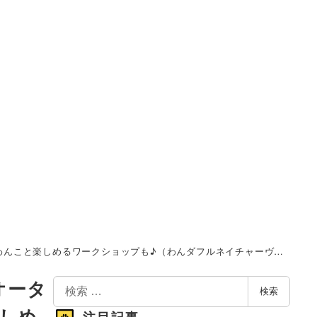
クショップも♪（わんダフルネイチャーヴィレッジ）10/8-10/9
検
オータ
検索
索
しめ