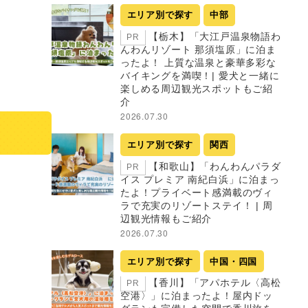
エリア別で探す
中部
【栃木】「大江戸温泉物語わ
PR
んわんリゾート 那須塩原」に泊ま
ったよ！ 上質な温泉と豪華多彩な
バイキングを満喫！| 愛犬と一緒に
楽しめる周辺観光スポットもご紹
介
2026.07.30
エリア別で探す
関西
【和歌山】「わんわんパラダ
PR
イス プレミア 南紀白浜」に泊まっ
たよ！プライベート感満載のヴィ
ラで充実のリゾートステイ！ | 周
辺観光情報もご紹介
2026.07.30
エリア別で探す
中国・四国
【香川】「アパホテル〈高松
PR
空港〉」に泊まったよ！屋内ドッ