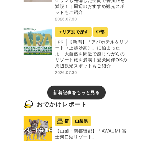
グランも完備した空間で香川旅を
満喫！ | 周辺のおすすめ観光スポ
ットもご紹介
2026.07.30
エリア別で探す
中部
【新潟】「アパホテル＆リゾ
PR
ート〈上越妙高〉」に泊まった
よ！大自然を間近で感じながらの
リゾート旅を満喫 | 愛犬同伴OKの
周辺観光スポットもご紹介
2026.07.30
新着記事をもっと見る
おでかけレポート
宿
山梨県
【山梨・南都留郡】「AWAUMI 富
士河口湖リゾート」