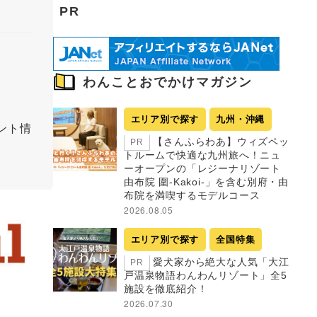
PR
わんことおでかけマガジン
エリア別で探す
九州・沖縄
ント情
【さんふらわあ】ウィズペッ
PR
トルームで快適な九州旅へ！ニュ
ーオープンの「レジーナリゾート
由布院 圍-Kakoi-」を含む別府・由
布院を満喫するモデルコース
2026.08.05
エリア別で探す
全国特集
愛犬家から絶大な人気「大江
PR
戸温泉物語わんわんリゾート」全5
施設を徹底紹介！
2026.07.30