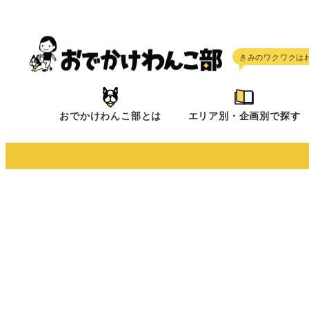
メ
イ
ン
コ
ン
テ
おでかけわんこ部とは
エリア別・企画別で探す
ン
ツ
へ
移
動