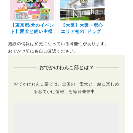
【東京都/犬のイベン
【大阪】大阪・都心
ト】愛犬と飼い主様
エリア初の“ドッグ
のための春の祭典
シティリゾート”
施設の情報は変更になっている可能性があります。
「わんダフルスプリ
「Dyplus OSAKA
ングフェスタ
KITA」に屋内型ドッ
おでかけ前に各自ご確認ください。
2023」開催！お買い
グラン・ドッグプー
物の他にもゲーム大
ル・カフェが誕生！
おでかけわんこ部とは？
会、モデル犬オーデ
グランドオープンイ
ィションなど盛りだ
ベントの開催も
くさん（わんダフル
おでかけわんこ部では、全国の「愛犬と一緒に楽しめ
ネイチャーヴィレッ
るおでかけ情報」を毎日発信中！
ジ）5/13-5/14