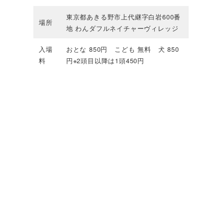
東京都あきる野市上代継字白岩600番
場所
地 わんダフルネイチャーヴィレッジ
入場
おとな 850円 こども 無料 犬 850
料
円※2頭目以降は1頭450円