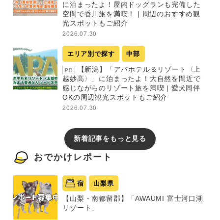
に泊まったよ！屋内ドッグランも完備した
空間で香川旅を満喫！ | 周辺のおすすめ観
光スポットもご紹介
2026.07.30
エリア別で探す
中部
【新潟】「アパホテル＆リゾート〈上
PR
越妙高〉」に泊まったよ！大自然を間近で
感じながらのリゾート旅を満喫 | 愛犬同伴
OKの周辺観光スポットもご紹介
2026.07.30
新着記事をもっと見る
おでかけレポート
宿
山梨県
【山梨・南都留郡】「AWAUMI 富士河口湖
リゾート」