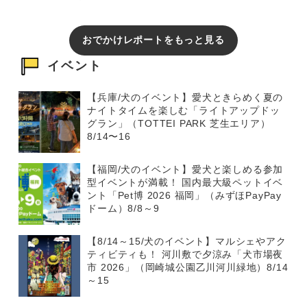
おでかけレポートをもっと見る
イベント
【兵庫/犬のイベント】愛犬ときらめく夏の
ナイトタイムを楽しむ「ライトアップドッ
グラン」（TOTTEI PARK 芝生エリア）
8/14〜16
【福岡/犬のイベント】愛犬と楽しめる参加
型イベントが満載！ 国内最大級ペットイベ
ント「Pet博 2026 福岡」（みずほPayPay
ドーム）8/8～9
【8/14～15/犬のイベント】マルシェやアク
ティビティも！ 河川敷で夕涼み「犬市場夜
市 2026」（岡崎城公園乙川河川緑地）8/14
～15