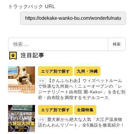
トラックバック URL
検
検索
索
注目記事
エリア別で探す
九州・沖縄
【さんふらわあ】ウィズペットルーム
PR
で快適な九州旅へ！ニューオープンの「レ
ジーナリゾート由布院 圍-Kakoi-」を含む別
府・由布院を満喫するモデルコース
エリア別で探す
全国特集
愛犬家から絶大な人気「大江戸温泉物
PR
語わんわんリゾート」全5施設を徹底紹介！