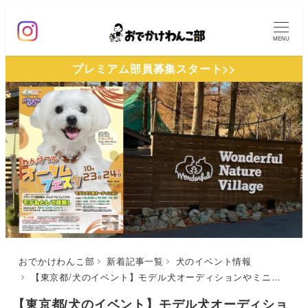
メ
イ
MENU
ン
プレミアム部員募集スタート>>
コ
ン
テ
ン
ツ
へ
移
動
おでかけわんこ部
新着記事一覧
犬のイベント情報
【東京都/犬のイベント】モデル犬オーディションやミニミニ運動会も！「わんダフルオータムフェスタ」（わんダフルネイチャーヴィレッジ）10/23（土）24（日）開催
【東京都/犬のイベント】モデル犬オーディショ