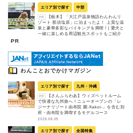
エリア別で探す
中部
【栃木】「大江戸温泉物語わんわんリ
PR
ゾート 那須塩原」に泊まったよ！ 上質な温
泉と豪華多彩なバイキングを満喫！| 愛犬と
一緒に楽しめる周辺観光スポットもご紹介
PR
わんことおでかけマガジン
エリア別で探す
九州・沖縄
【さんふらわあ】ウィズペットルーム
PR
で快適な九州旅へ！ニューオープンの「レ
ジーナリゾート由布院 圍-Kakoi-」を含む別
府・由布院を満喫するモデルコース
2026.08.05
エリア別で探す
全国特集