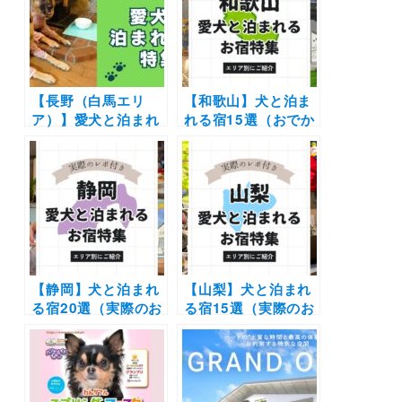
ラン付きなどを厳選
【長野（白馬エリ
【和歌山】犬と泊ま
ア）】愛犬と泊まれ
れる宿15選（おでか
る宿11選！温泉付き
けレポあり）穴場か
のリゾートホテルか
らNEW OPENの施
らペットフレンドリ
設を厳選しました
ーなペンションまで
を厳選（実際のおで
かけレポートあり）
【静岡】犬と泊まれ
【山梨】犬と泊まれ
る宿20選（実際のお
る宿15選（実際のお
でかけレポあり）エ
でかけレポあり）コ
リア別に温泉やコテ
テージや温泉などエ
ージなど新施設や穴
リア別に紹介
場もご紹介