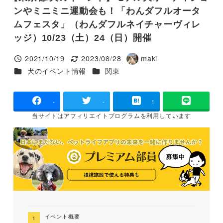
ンやミニミニ運動会も！「わんダフルオータ
ムフェスタ」（わんダフルネイチャーヴィレ
ッジ）10/23（土）24（日）開催
2021/10/19
2023/08/28
maki
投稿日
更新日
著
カテゴリー
カテゴリー
犬のイベント情報
関東
者
-
-
1
当サイトは
アフィリエイトプログラムを
利用しています
イベント概要