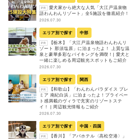
愛犬家から絶大な人気「大江戸温泉物
PR
語わんわんリゾート」全5施設を徹底紹介！
2026.07.30
エリア別で探す
中部
【栃木】「大江戸温泉物語わんわんリ
PR
ゾート 那須塩原」に泊まったよ！ 上質な温
泉と豪華多彩なバイキングを満喫！| 愛犬と
一緒に楽しめる周辺観光スポットもご紹介
2026.07.30
エリア別で探す
関西
【和歌山】「わんわんパラダイス プレ
PR
ミア 南紀白浜」に泊まったよ！プライベー
ト感満載のヴィラで充実のリゾートステ
イ！ | 周辺観光情報もご紹介
2026.07.30
エリア別で探す
中国・四国
【香川】「アパホテル〈高松空港〉」
PR