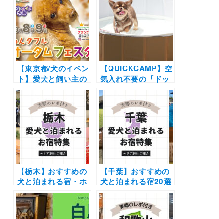
【東京都/犬のイベン
【QUICKCAMP】空
ト】愛犬と飼い主の
気入れ不要の「ドッ
ための秋の祭典「わ
グプール」販売開
んダフルオータムフ
始！折り畳み式で持
ェスタ」モデルオー
ち運びも便利すぎる
ディションにスポー
夏のアイテム登場
ツイベント＆わんこ
と楽しめるワークシ
ョップも♪（わんダ
フルネイチャーヴィ
レッジ）10/8-10/9
【栃木】おすすめの
【千葉】おすすめの
犬と泊まれる宿・ホ
犬と泊まれる宿20選
テル・ヴィラ20選 |
（実際のおでかけレ
人気の那須や日光へ
ポあり）露天風呂や
愛犬と旅しよう♪
プライベートドッグ