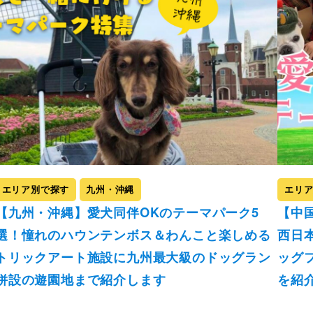
エリア別で探す
九州・沖縄
エリ
【九州・沖縄】愛犬同伴OKのテーマパーク5
【中
選！憧れのハウンテンボス＆わんこと楽しめる
西日
トリックアート施設に九州最大級のドッグラン
ッグ
併設の遊園地まで紹介します
を紹