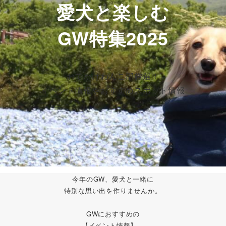
愛犬と楽しむ
GW特集2025
おでかけわんこ部厳選！
イベント情報やおすすめスポット情報
今年のGW、愛犬と一緒に
特別な思い出を作りませんか。
GWにおすすめの
【イベント情報】、