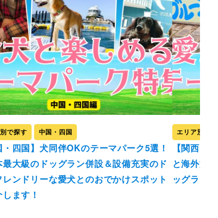
ア別で探す
中国・四国
エリア別で探
国・四国】犬同伴OKのテーマパーク5選！
【関西】犬
本最大級のドッグラン併設＆設備充実のド
と海外旅行
フレンドリーな愛犬とのおでかけスポット
ッグラン併
介します！