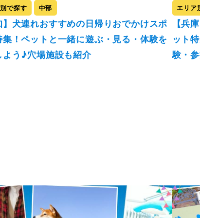
ア別で探す
中部
エリア別で探
知】犬連れおすすめの日帰りおでかけスポ
【兵庫】犬
特集！ペットと一緒に遊ぶ・見る・体験を
ット特集（
しよう♪穴場施設も紹介
験・参拝・