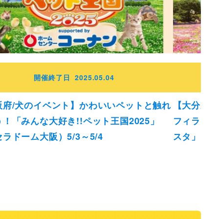
開催終了日
2025.05.04
阪府/犬のイベント】かわいいペットと触れ
【大分県/
！「みんな大好き!!ペット王国2025」
フィラまで
ラドーム大阪）5/3～5/4
スタ」（くじ