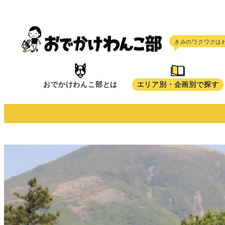
メ
イ
ン
コ
ン
テ
おでかけわんこ部とは
エリア別・企画別で探す
ン
ツ
へ
移
動