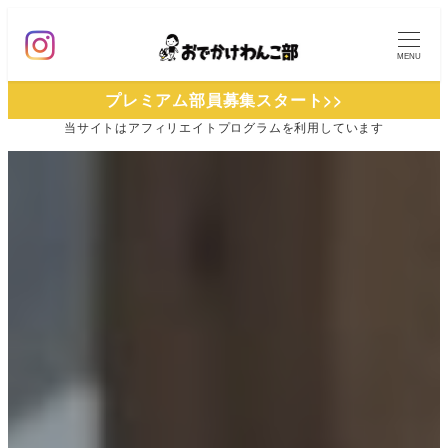
メ
イ
MENU
ン
プレミアム部員募集スタート>>
コ
当サイトは
アフィリエイトプログラムを
利用しています
ン
テ
ン
ツ
へ
移
動