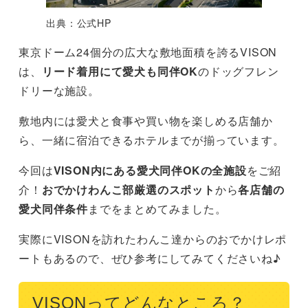
出典：公式HP
東京ドーム24個分の広大な敷地面積を誇るVISON
は、
リード着用にて愛犬も同伴OK
のドッグフレン
ドリーな施設。
敷地内には愛犬と食事や買い物を楽しめる店舗か
ら、一緒に宿泊できるホテルまでが揃っています。
今回は
VISON内にある愛犬同伴OKの全施設
をご紹
介！
おでかけわんこ部厳選のスポット
から
各店舗の
愛犬同伴条件
までをまとめてみました。
実際にVISONを訪れたわんこ達からのおでかけレポ
ートもあるので、ぜひ参考にしてみてくださいね♪
VISONってどんなところ？