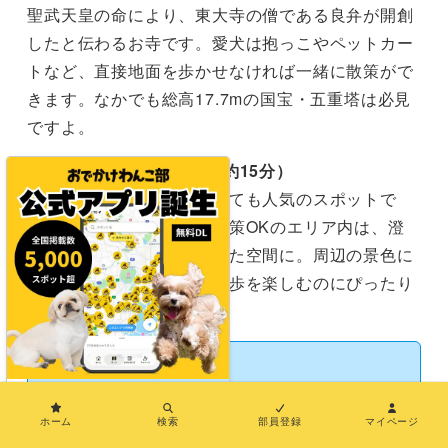
聖武天皇の命により、東大寺の僧である良弁が開創
したと伝わるお寺です。愛犬は抱っこやペットカー
トなど、直接地面を歩かせなければ一緒に散策がで
きます。なかでも総高17.7mの国宝・五重塔は必見
ですよ。
■
月ヶ瀬
（ホテルから車で約15分）
関西屈指の梅林の名所としても人気のスポットで
す。リード着用で愛犬も散策OKのエリア内は、澄
んだ川や美しい緑に囲まれた空間に。周辺の景色に
癒されながら愛犬とのお散歩を楽しむのにぴったり
の穴場になっています。
×
＼おでかけレポート紹介／
ホーム
検索
部員登録
マイページ
レオンくん＆レンくん