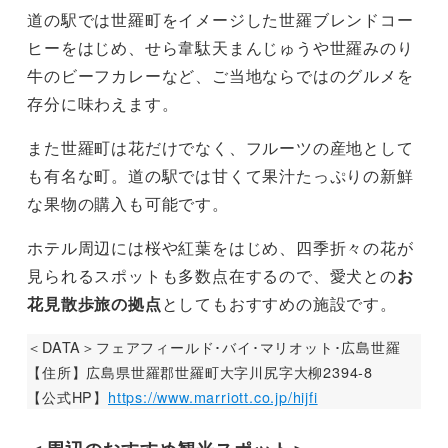
道の駅では世羅町をイメージした世羅ブレンドコー
ヒーをはじめ、せら韋駄天まんじゅうや世羅みのり
牛のビーフカレーなど、ご当地ならではのグルメを
存分に味わえます。
また世羅町は花だけでなく、フルーツの産地として
も有名な町。道の駅では甘くて果汁たっぷりの新鮮
な果物の購入も可能です。
ホテル周辺には桜や紅葉をはじめ、四季折々の花が
見られるスポットも多数点在するので、愛犬との
お
花見散歩旅の拠点
としてもおすすめの施設です。
＜DATA＞フェアフィールド･バイ･マリオット･広島世羅
【住所】広島県世羅郡世羅町大字川尻字大柳2394-8
【公式HP】
https://www.marriott.co.jp/hijfi