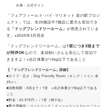
出典：公式サイト
「フェアフィールド･バイ･マリオット 道の駅プロジ
ェクト」では、全29施設中7施設に愛犬も宿泊でき
る
「ドッグフレンドリールーム」
が用意されていま
す。※2025年3月現在
「ドッグフレンドリールーム」は
1室につき3頭まで
が同伴OK
なので、多頭飼いさんも安心して宿泊で
きますよ！※合計体重が15kg以下であること
【「ドッグフレンドリールーム」詳細】
■タイプ・広さ：Dog Friendly Room（キング / ツイン 各
25㎡）
■頭数制限：3頭まで / 1室 ※合計体重が15kg以下である
こと
■料金：20,570円～ / 1室（税サ込）
■愛犬用備品：ペットベッド / メッシュペットトレー / ペッ