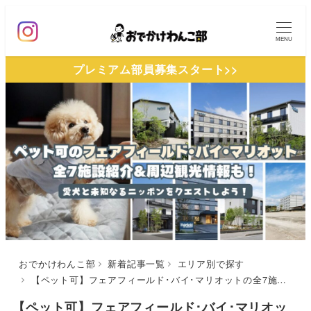
メ
イ
MENU
ン
プレミアム部員募集スタート>>
コ
ン
テ
ン
ツ
へ
移
動
おでかけわんこ部
新着記事一覧
エリア別で探す
【ペット可】フェアフィールド･バイ･マリオットの全7施設紹介&周辺観光情報も♪愛犬と未知なるニッポンをクエストしよう！
【ペット可】フェアフィールド･バイ･マリオッ