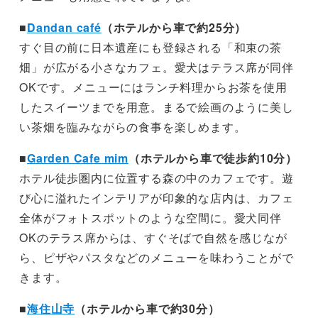
■
Dandan café
（ホテルから車で約25分）
すぐ目の前に日本遺産にも登録される「和束の茶
畑」が広がる小さなカフェ。愛犬はテラス席が同伴
OKです。メニューにはランチ料理からお茶を使用
したスイーツまでを用意。まるで絵画のように美し
い茶畑を臨みながらの食事を楽しめます。
■
Garden Cafe mim
（ホテルから車で徒歩約10分）
ホテル徒歩圏内に位置する森の中のカフェです。遊
び心に溢れたインテリアが印象的な店内は、カフェ
全体がフォトスポットのような空間に。愛犬同伴
OKのテラス席からは、すぐそばで自然を感じなが
ら、ピザやパスタなどのメニューを味わうことがで
きます。
■
海住山寺
（ホテルから車で約30分）