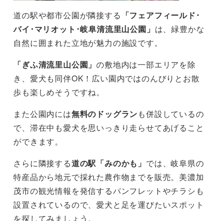
道の駅や都市公園が隣接する
「フェアフィールド･
バイ･マリオット･岐阜清流里山公園」
は、緑豊かな
自然に囲まれた立地が魅力の施設です。
「ぎふ清流里山公園」
の敷地内は一部エリアを除
き、愛犬も同伴OK！広い園内ではのんびりとお散
歩も楽しめそうですね。
また公園内には
無料のドッグラン
も併設しているの
で、滞在中も愛犬を思いっきり走らせてあげること
ができます。
さらに隣接する
道の駅「みのかも」
では、岐阜県の
特産品から地元で採れた農作物までを販売。美濃加
茂市の観光情報を発信するパンフレットやチラシも
設置されているので、愛犬と足を運びたいスポット
を探してみましょう。