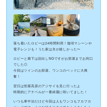
落ち着いたロビーは24時間利用！珈琲マシーンや
電子レンジも！うた家は氷が嬉しかった〜
ロビーと廊下は顔出しNGですがお部屋までお利口
でした◎
今回はツインのお部屋。ワンコのベッドに大興
奮！
翌日は世羅高原のアジサイを見に行ったよ
時期的にアナベルが一番綺麗に咲いてました！
いつも車中泊だけど今回は人もワンコもフカフカ
ベッドでゆっくりお泊まりさせてもらえました！