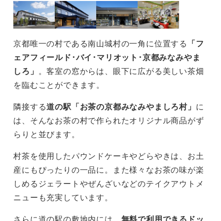
京都唯一の村である南山城村の一角に位置する
「フ
ェアフィールド･バイ･マリオット･京都みなみやま
しろ」
。客室の窓からは、眼下に広がる美しい茶畑
を臨むことができます。
隣接する
道の駅「お茶の京都みなみやましろ村」
に
は、そんなお茶の村で作られたオリジナル商品がず
らりと並びます。
村茶を使用したパウンドケーキやどらやきは、お土
産にもぴったりの一品に。また様々なお茶の味が楽
しめるジェラートやぜんざいなどのテイクアウトメ
ニューも充実しています。
さらに道の駅の敷地内には、
無料で利用できるドッ