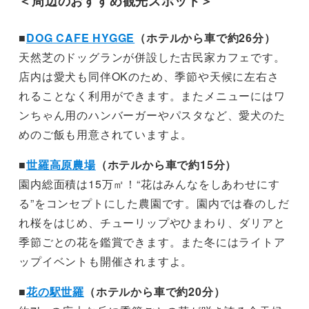
＜周辺のおすすめ観光スポット＞
■
DOG CAFE HYGGE
（ホテルから車で約26分）
天然芝のドッグランが併設した古民家カフェです。
店内は愛犬も同伴OKのため、季節や天候に左右さ
れることなく利用ができます。またメニューにはワ
ンちゃん用のハンバーガーやパスタなど、愛犬のた
めのご飯も用意されていますよ。
■
世羅高原農場
（ホテルから車で約15分）
園内総面積は15万㎡！“花はみんなをしあわせにす
る”をコンセプトにした農園です。園内では春のしだ
れ桜をはじめ、チューリップやひまわり、ダリアと
季節ごとの花を鑑賞できます。また冬にはライトア
ップイベントも開催されますよ。
■
花の駅世羅
（ホテルから車で約20分）