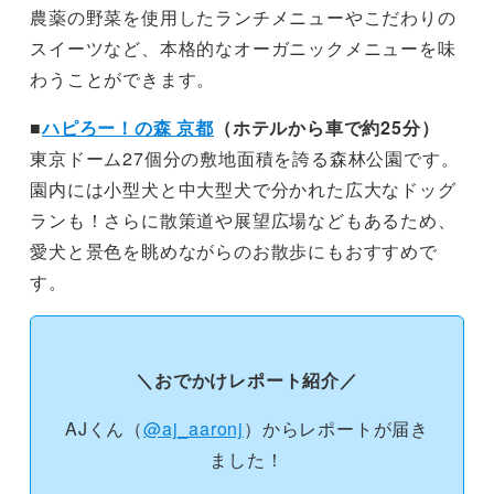
農薬の野菜を使用したランチメニューやこだわりの
スイーツなど、本格的なオーガニックメニューを味
わうことができます。
■
ハピろー！の森 京都
（ホテルから車で約25分）
東京ドーム27個分の敷地面積を誇る森林公園です。
園内には小型犬と中大型犬で分かれた広大なドッグ
ランも！さらに散策道や展望広場などもあるため、
愛犬と景色を眺めながらのお散歩にもおすすめで
す。
＼おでかけレポート紹介／
AJくん（
@aj_aaronj
）からレポートが届き
ました！