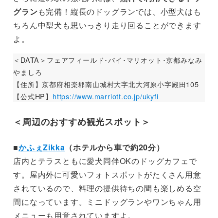
グラン
も完備！縦長のドッグランでは、小型犬はも
ちろん中型犬も思いっきり走り回ることができます
よ。
＜DATA＞フェアフィールド･バイ･マリオット･京都みなみ
やましろ
【住所】京都府相楽郡南山城村大字北大河原小字殿田105
【公式HP】
https://www.marriott.co.jp/ukyfi
＜周辺のおすすめ観光スポット＞
■
かふぇZikka
（ホテルから車で約20分）
店内とテラスともに愛犬同伴OKのドッグカフェで
す。屋内外に可愛いフォトスポットがたくさん用意
されているので、料理の提供待ちの間も楽しめる空
間になっています。ミニドッグランやワンちゃん用
メニューも用意されていますよ。