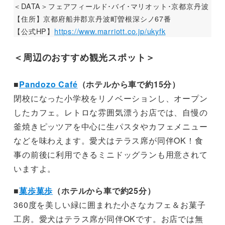
＜DATA＞フェアフィールド･バイ･マリオット･京都京丹波
【住所】京都府船井郡京丹波町曽根深シノ67番
【公式HP】
https://www.marriott.co.jp/ukyfk
＜周辺のおすすめ観光スポット＞
■
Pandozo Café
（ホテルから車で約15分）
閉校になった小学校をリノベーションし、オープン
したカフェ。レトロな雰囲気漂うお店では、自慢の
釜焼きピッツアを中心に生パスタやカフェメニュー
などを味わえます。愛犬はテラス席が同伴OK！食
事の前後に利用できるミニドッグランも用意されて
いますよ。
■
菓歩菓歩
（ホテルから車で約25分）
360度を美しい緑に囲まれた小さなカフェ＆お菓子
工房。愛犬はテラス席が同伴OKです。お店では無