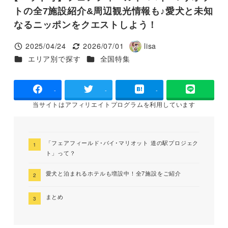
トの全7施設紹介&周辺観光情報も♪愛犬と未知
なるニッポンをクエストしよう！
2025/04/24
2026/07/01
lisa
投稿日
更新日
著
カテゴリー
カテゴリー
エリア別で探す
全国特集
者
-
-
-
当サイトは
アフィリエイトプログラムを
利用しています
「フェアフィールド･バイ･マリオット 道の駅プロジェク
ト」って？
愛犬と泊まれるホテルも増設中！全7施設をご紹介
まとめ