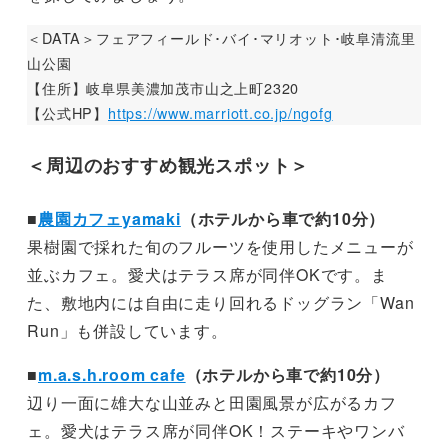
＜DATA＞フェアフィールド･バイ･マリオット･岐阜清流里
山公園
【住所】岐阜県美濃加茂市山之上町2320
【公式HP】
https://www.marriott.co.jp/ngofg
＜周辺のおすすめ観光スポット＞
■
農園カフェyamaki
（ホテルから車で約10分）
果樹園で採れた旬のフルーツを使用したメニューが
並ぶカフェ。愛犬はテラス席が同伴OKです。ま
た、敷地内には自由に走り回れるドッグラン「Wan
Run」も併設しています。
■
m.a.s.h.room cafe
（ホテルから車で約10分）
辺り一面に雄大な山並みと田園風景が広がるカフ
ェ。愛犬はテラス席が同伴OK！ステーキやワンバ