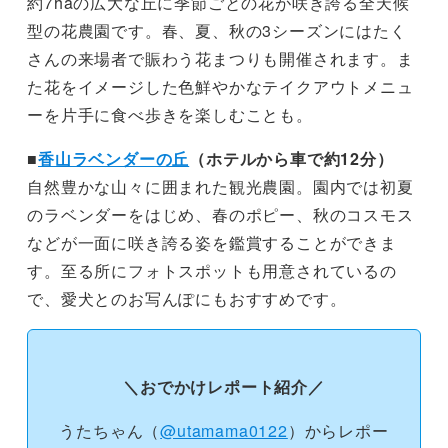
約7haの広大な丘に季節ごとの花が咲き誇る全天候
型の花農園です。春、夏、秋の3シーズンにはたく
さんの来場者で賑わう花まつりも開催されます。ま
た花をイメージした色鮮やかなテイクアウトメニュ
ーを片手に食べ歩きを楽しむことも。
■
香山ラベンダーの丘
（ホテルから車で約12分）
自然豊かな山々に囲まれた観光農園。園内では初夏
のラベンダーをはじめ、春のポピー、秋のコスモス
などが一面に咲き誇る姿を鑑賞することができま
す。至る所にフォトスポットも用意されているの
で、愛犬とのお写んぽにもおすすめです。
＼おでかけレポート紹介／
うたちゃん（
@utamama0122
）からレポー