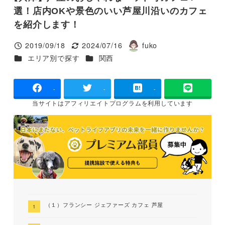
選！店内OKや景色のいい芦屋川沿いのカフェ
を紹介します！
2019/09/18
2024/07/16
fuko
投稿日
更新日
著
カテゴリー
カテゴリー
エリア別で探す
関西
者
-
-
-
当サイトは
アフィリエイトプログラムを
利用しています
（１）フランシー ジェファーズ カフェ 芦屋