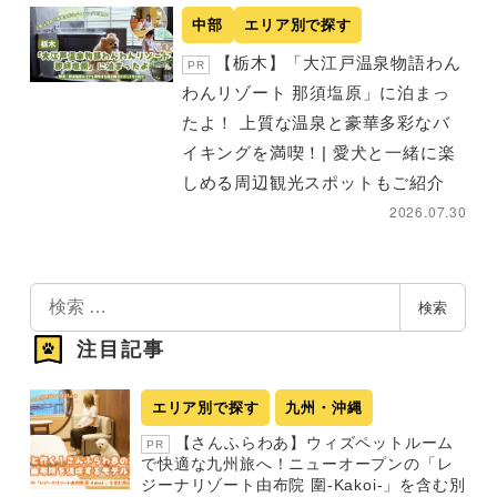
中部
エリア別で探す
【栃木】「大江戸温泉物語わん
PR
わんリゾート 那須塩原」に泊まっ
たよ！ 上質な温泉と豪華多彩なバ
イキングを満喫！| 愛犬と一緒に楽
しめる周辺観光スポットもご紹介
2026.07.30
検
検索
索
注目記事
エリア別で探す
九州・沖縄
【さんふらわあ】ウィズペットルーム
PR
で快適な九州旅へ！ニューオープンの「レ
ジーナリゾート由布院 圍-Kakoi-」を含む別