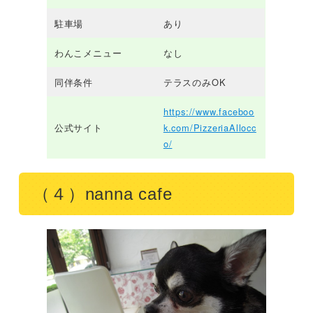
駐車場
あり
わんこメニュー
なし
同伴条件
テラスのみOK
https://www.faceboo
公式サイト
k.com/PizzeriaAllocc
o/
（４）nanna cafe