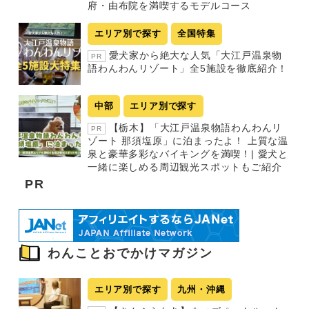
府・由布院を満喫するモデルコース
エリア別で探す
全国特集
愛犬家から絶大な人気「大江戸温泉物
PR
語わんわんリゾート」全5施設を徹底紹介！
中部
エリア別で探す
【栃木】「大江戸温泉物語わんわんリ
PR
ゾート 那須塩原」に泊まったよ！ 上質な温
泉と豪華多彩なバイキングを満喫！| 愛犬と
一緒に楽しめる周辺観光スポットもご紹介
PR
わんことおでかけマガジン
エリア別で探す
九州・沖縄