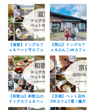
選！店内OKの和菓
とめ30選！| 自然豊
子店やドッグラン付
かな景色に包まれて
きのカフェまとめ｜
お蕎麦やピザを愛犬
実際のおでかけレポ
と楽しもう♪
ート付き
【滋賀】ドッグカフ
【岡山】ドッグカフ
ェ＆ペット可カフェ
ェ＆わんこokカフェ
22選 | 琵琶湖が見え
の写真レポートまと
るカフェやドッグラ
め16選 | 倉敷に牛窓
ン付きのカフェなど
そして蒜山の人気エ
実際の愛犬とのおで
リアの絶景カフェや
かけレポートを紹
牡蠣や海鮮・パンケ
介！
ーキを愛犬と一緒に
♪
【和歌山】和歌山の
【京都】ペット店内
ドッグカフェ＆ペッ
OKカフェ7選！嘯月
ト可カフェ17選 | 絶
のイートインや町家