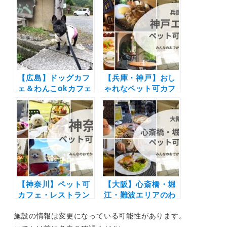
景のオーシャンビュ
カフェ・犬とお揃い
ーやお寺のレストラ
ごはんお店などご紹
ンまで実際のおでか
介！
けレポート写真付き
【広島】ドッグカフ
【兵庫・神戸】おし
ェ＆わんこokカフェ
ゃれなペット可カフ
19選 | 店内同伴でコ
ェ5選！空調完備の
ース料理や手打ちそ
屋内テラスや夜景バ
ばにお好み焼きも！
ッチリのガーデンレ
海が見える絶景カフ
ストラン
ェなど実際のおでか
けレポート写真付き
【神奈川】ペット可
【大阪】心斎橋・堀
カフェ・レストラン
江・難波エリアのわ
30選 | 愛犬と一緒に
んこOKカフェ・レ
施設の情報は変更になっている可能性があります。
中華街の食べ放題や
ストラン11選！都会
アフタヌーンティー
のオシャレな店内＆