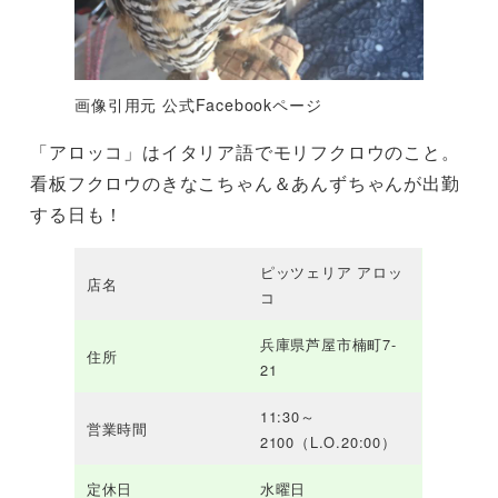
画像引用元 公式Facebookページ
「アロッコ」はイタリア語でモリフクロウのこと。
看板フクロウのきなこちゃん＆あんずちゃんが出勤
する日も！
ピッツェリア アロッ
店名
コ
兵庫県芦屋市楠町7-
住所
21
11:30～
営業時間
2100（L.O.20:00）
定休日
水曜日