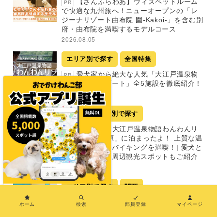
【さんふらわあ】ウィズペットルーム
PR
で快適な九州旅へ！ニューオープンの「レ
ジーナリゾート由布院 圍-Kakoi-」を含む別
府・由布院を満喫するモデルコース
2026.08.05
エリア別で探す
全国特集
愛犬家から絶大な人気「大江戸温泉物
PR
語わんわんリゾート」全5施設を徹底紹介！
2026.07.30
中部
エリア別で探す
【栃木】「大江戸温泉物語わんわんリ
PR
ゾート 那須塩原」に泊まったよ！ 上質な温
泉と豪華多彩なバイキングを満喫！| 愛犬と
一緒に楽しめる周辺観光スポットもご紹介
2026.07.30
エリア別で探す
関西
×
【和歌山】「わんわんパラダイス プレ
PR
ホーム
検索
部員登録
マイページ
ミア 南紀白浜」に泊まったよ！プライベー