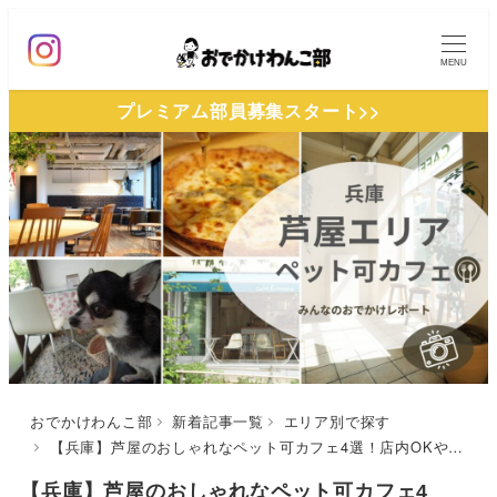
メ
イ
MENU
ン
プレミアム部員募集スタート>>
コ
ン
テ
ン
ツ
へ
移
動
おでかけわんこ部
新着記事一覧
エリア別で探す
【兵庫】芦屋のおしゃれなペット可カフェ4選！店内OKや景色のいい芦屋川沿いのカフェを紹介します！
【兵庫】芦屋のおしゃれなペット可カフェ4