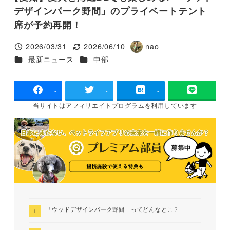
デザインパーク野間」のプライベートテント
席が予約再開！
2026/03/31
2026/06/10
nao
投稿日
更新日
著
カテゴリー
カテゴリー
最新ニュース
中部
者
-
-
-
当サイトは
アフィリエイトプログラムを
利用しています
「ウッドデザインパーク野間」ってどんなとこ？