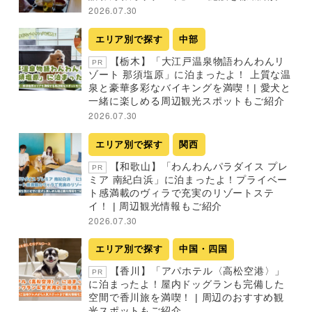
2026.07.30
エリア別で探す
中部
【栃木】「大江戸温泉物語わんわんリ
PR
ゾート 那須塩原」に泊まったよ！ 上質な温
泉と豪華多彩なバイキングを満喫！| 愛犬と
一緒に楽しめる周辺観光スポットもご紹介
2026.07.30
エリア別で探す
関西
【和歌山】「わんわんパラダイス プレ
PR
ミア 南紀白浜」に泊まったよ！プライベー
ト感満載のヴィラで充実のリゾートステ
イ！ | 周辺観光情報もご紹介
2026.07.30
エリア別で探す
中国・四国
【香川】「アパホテル〈高松空港〉」
PR
に泊まったよ！屋内ドッグランも完備した
空間で香川旅を満喫！ | 周辺のおすすめ観
光スポットもご紹介