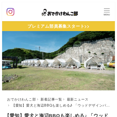
メ
イ
MENU
ン
プレミアム部員募集スタート>>
コ
ン
テ
ン
ツ
へ
移
動
おでかけわんこ部
新着記事一覧
最新ニュース
【愛知】愛犬と海辺BBQも楽しめる♪ 「ウッドデザインパーク野間」のプライベートテント席が予約再開！
【愛知】愛犬と海辺BBQも楽しめる♪ 「ウッド