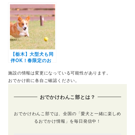
でかけレポあり）神
花見プランの販売が
戸や有馬温泉・丹波
開始 | 大型グランピ
などエリア別に紹介
ングリゾート「ブリ
リアントヴィレッジ
日光」
【栃木】大型犬も同
伴OK！春限定のお
花見プランの販売が
施設の情報は変更になっている可能性があります。
開始 | 大型グランピ
ングリゾート「ブリ
おでかけ前に各自ご確認ください。
リアントヴィレッジ
日光」
おでかけわんこ部とは？
おでかけわんこ部では、全国の「愛犬と一緒に楽しめ
るおでかけ情報」を毎日発信中！