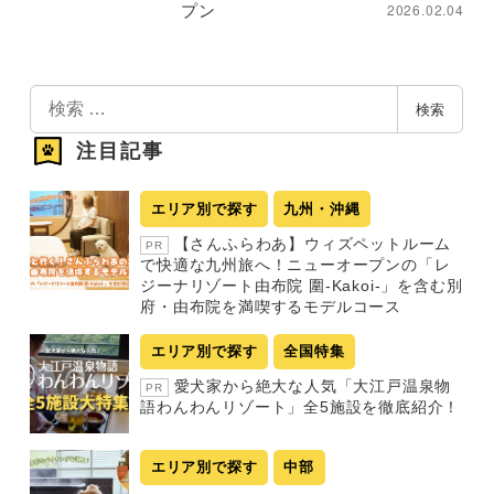
2026.02.04
プン
検
検索
索
注目記事
エリア別で探す
九州・沖縄
【さんふらわあ】ウィズペットルーム
PR
で快適な九州旅へ！ニューオープンの「レ
ジーナリゾート由布院 圍-Kakoi-」を含む別
府・由布院を満喫するモデルコース
エリア別で探す
全国特集
愛犬家から絶大な人気「大江戸温泉物
PR
語わんわんリゾート」全5施設を徹底紹介！
エリア別で探す
中部