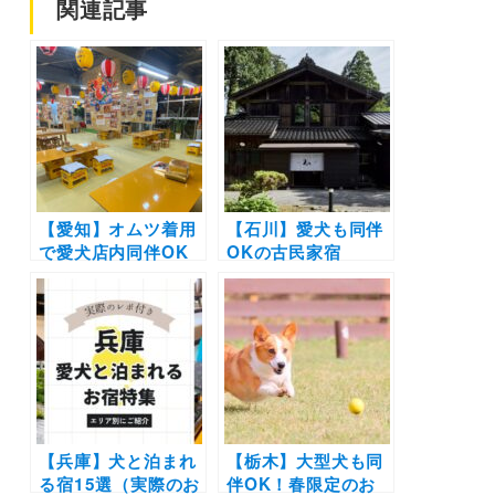
関連記事
【愛知】オムツ着用
【石川】愛犬も同伴
で愛犬店内同伴OK
OKの古民家宿
の牡蠣小屋が「ウッ
「【YADO SEN －
ドデザインパーク野
仙－ KOMATSU】」
間」に期間限定オー
が2025年7月オープ
プン！海沿いでフォ
ン！プライベートサ
トスポットも充実
ウナを完備した棟
も！
【兵庫】犬と泊まれ
【栃木】大型犬も同
る宿15選（実際のお
伴OK！春限定のお