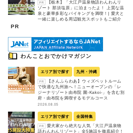
【栃木】「大江戸温泉物語わんわんリ
PR
ゾート 那須塩原」に泊まったよ！ 上質な温
泉と豪華多彩なバイキングを満喫！| 愛犬と
一緒に楽しめる周辺観光スポットもご紹介
PR
わんことおでかけマガジン
エリア別で探す
九州・沖縄
【さんふらわあ】ウィズペットルーム
PR
で快適な九州旅へ！ニューオープンの「レ
ジーナリゾート由布院 圍-Kakoi-」を含む別
府・由布院を満喫するモデルコース
2026.08.05
エリア別で探す
全国特集
愛犬家から絶大な人気「大江戸温泉物
PR
語わんわんリゾート」全5施設を徹底紹介！