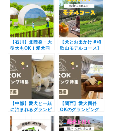
ヴィラ型コンテナホ
お花見プラン登場！
テル
桜の木があるプライ
「SEN.RETREAT
ベートガーデン付き
CHIKATSUYU」 4
客室で特別な時間を
月28日開業！
♪
【石川】北陸発・大
【犬とお出かけ #和
型犬もOK！愛犬同
歌山モデルコース】
伴専用の「和」のグ
世界遺産・熊野古道
ランピング施設
へ愛犬とおでかけ＆
「GLAMHIDE
2022年オープンの話
WITH DOG
題の宿にステイ！
KOMATSU」2022
Cafe de ricca～
年7月25日からソフ
SEN.RETREAT～高
トオープン
原霧の里～Kiranah
【中部】愛犬と一緒
【関西】愛犬同伴
に泊まれるグランピ
OKのグランピング
ング18選！富士山や
施設14選！プライベ
雲海の絶景や極上の
ートドッグラン付き
バーベキューで愛犬
やオーシャンビュー