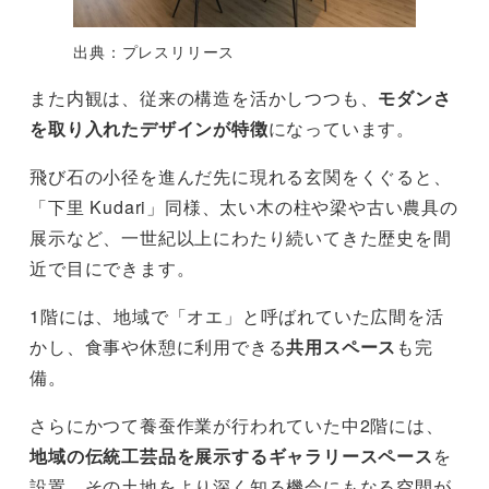
出典：プレスリリース
また内観は、従来の構造を活かしつつも、
モダンさ
を取り入れたデザインが特徴
になっています。
飛び石の小径を進んだ先に現れる玄関をくぐると、
「下里 Kudari」同様、太い木の柱や梁や古い農具の
展示など、一世紀以上にわたり続いてきた歴史を間
近で目にできます。
1階には、地域で「オエ」と呼ばれていた広間を活
かし、食事や休憩に利用できる
共用スペース
も完
備。
さらにかつて養蚕作業が行われていた中2階には、
地域の伝統工芸品を展示するギャラリースペース
を
設置。その土地をより深く知る機会にもなる空間が