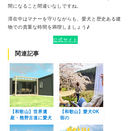
間になること間違いなしですね。
滞在中はマナーを守りながらも、愛犬と歴史ある建
物での貴重な時間を満喫しましょう♪
公式サイト
関連記事
【和歌山】世界遺
【和歌山】愛犬OK
産・熊野古道に愛犬
宿の
と楽しめるプライベ
「SEN.RETREAT
ートガーデン付きの
CHIKATSUYU」で