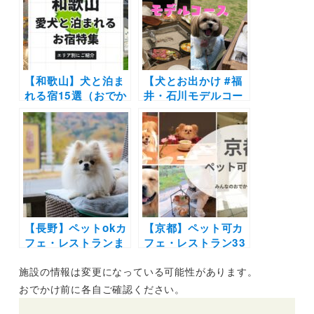
と特別な体験を♪
の新施設も！
【和歌山】犬と泊ま
【犬とお出かけ #福
れる宿15選（おでか
井・石川モデルコー
けレポあり）穴場か
ス】ワンちゃん連れ
らNEW OPENの施
専用グランピング施
設を厳選しました
設や大人気の海が見
えるカフェを大満喫
プラン！cafe Mare
～KUMA TO
KOGUMA～グラン
ハイド小松～近江市
【長野】ペットokカ
場
【京都】ペット可カ
フェ・レストランま
フェ・レストラン33
とめ30選！| 自然豊
選！店内OKの和菓
施設の情報は変更になっている可能性があります。
かな景色に包まれて
子店やドッグラン付
お蕎麦やピザを愛犬
きのカフェまとめ｜
おでかけ前に各自ご確認ください。
と楽しもう♪
実際のおでかけレポ