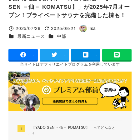
SEN －仙－ KOMATSU】」が2025年7月オー
プン！プライベートサウナを完備した棟も！
2025/07/26
2025/08/21
lisa
投稿日
更新日
著
カテゴリー
カテゴリー
最新ニュース
中部
者
-
-
-
当サイトは
アフィリエイトプログラムを
利用しています
「【YADO SEN －仙－ KOMATSU】」ってどんなと
こ？