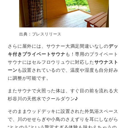
出典：プレスリリース
さらに屋外には、サウナー大満足間違いなしの
デッ
キ付きプライベートサウナ
も！専用のプライベート
サウナにはセルフロウリュウに対応した
サウナスト
ーン
も設置されているので、温度や湿度も自分好み
に調整が可能です。
またサウナで火照った体は、すぐ目の前を流れる大
杉谷川の天然水でクールダウン♪
そのままウッドデッキに設置された外気浴スペース
で、川のせせらぎや小鳥のさえずりを耳にしながら
“ととのう”という贅沢すぎる体験も味わえちゃうの