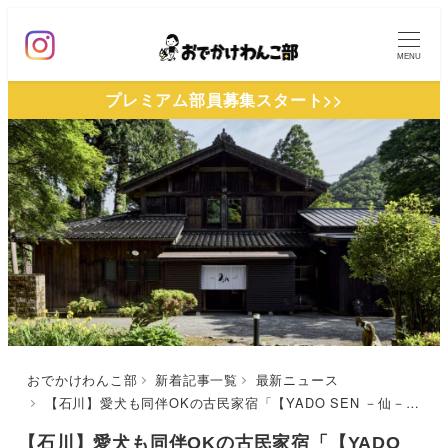
メ
イ
MENU
ン
プレミアム部員募集スタート>>
コ
ン
テ
ン
ツ
へ
移
動
おでかけわんこ部
新着記事一覧
最新ニュース
【石川】愛犬も同伴OKの古民家宿「【YADO SEN －仙－ KOMATSU】」が2025年7月オープン！プライベートサウナを完備した棟も！
【石川】愛犬も同伴OKの古民家宿「【YADO