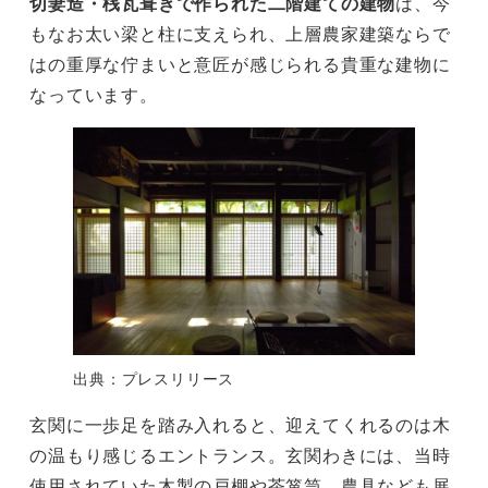
切妻造・桟瓦葺きで作られた二階建ての建物
は、今
もなお太い梁と柱に支えられ、上層農家建築ならで
はの重厚な佇まいと意匠が感じられる貴重な建物に
なっています。
出典：プレスリリース
玄関に一歩足を踏み入れると、迎えてくれるのは木
の温もり感じるエントランス。玄関わきには、当時
使用されていた木製の戸棚や茶箪笥、農具なども展