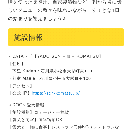
噌を使った味噌汁、自家製漬物など、朝から胃に優
しいメニューの数々を味わいながら、すてきな1日
の始まりを迎えましょう♪
施設情報
＜DATA＞「【YADO SEN －仙－ KOMATSU】」
【住所】
・下里 Kudari：石川県小松市大杉町寅110
・前家 Maeie：石川県小松市大杉町モ100
【アクセス】
【公式HP】
https://sen-komatsu.jp/
＜DOG＞愛犬情報
【施設種別】コテージ・一棟貸し
【愛犬と同室】同室宿泊OK
【愛犬と一緒に食事】レストラン同伴NG（レストランな