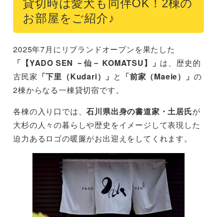
貸切時は愛犬も同伴OK！2棟の
お部屋をご紹介♪
2025年7月にリブランドオープンを果たした
「【YADO SEN －仙－ KOMATSU】」
は、歴史的
古民家
「下里（Kudari）」
と
「前家（Maeie）」
の
2棟からなる一棟貸切宿です。
各棟の入り口では、
石川県出身の書道家・土居氏
が
大杉の人々の暮らしや歴史をイメージして表現した
迫力あるロゴの暖簾がお出迎えをしてくれます。