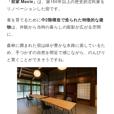
「前家 Maeie」
は、築150年以上の歴史的古民家を
リノベーションした宿です。
蚕を育てるために
中2階構造で造られた特徴的な建
物
は、外観から当時の暮らしの面影が広がる空間
に。
森林に囲まれた宿は緑が豊かな水路に面しているた
め、手つかずの自然を間近で感じながら、のんびり
と寛ぐことができそうですね。