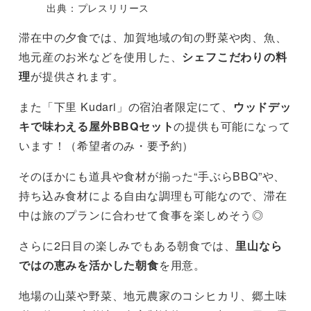
出典：プレスリリース
滞在中の夕食では、加賀地域の旬の野菜や肉、魚、
地元産のお米などを使用した、
シェフこだわりの料
理
が提供されます。
また「下里 Kudari」の宿泊者限定にて、
ウッドデッ
キで味わえる屋外BBQセット
の提供も可能になって
います！（希望者のみ・要予約）
そのほかにも道具や食材が揃った“手ぶらBBQ”や、
持ち込み食材による自由な調理も可能なので、滞在
中は旅のプランに合わせて食事を楽しめそう◎
さらに2日目の楽しみでもある朝食では、
里山なら
ではの恵みを活かした朝食
を用意。
地場の山菜や野菜、地元農家のコシヒカリ、郷土味