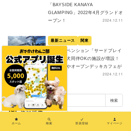
「BAYSIDE KANAYA
GLAMPING」2022年4月グランドオ
2024.12.11
ープン！
最新ニュース
関東
【千葉】ペンション「サードプレイ
ス」に愛犬同伴OKの施設が増設！
宿泊施設やオープンデッキカフェが
2024.12.11
誕生
検
検索
索
注目記事
×
ホーム
検索
部員登録
マイページ
エリア別で探す
九州・沖縄