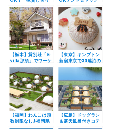
型ヴィラリゾート
ランあり！千葉県の
「俺の別荘 あさま空
元小学校をリノベし
山望」ドッグランも
たカリフォルニア風
5月新設！【2021年
グランピング「高滝
4月オープン】
湖グランピングリゾ
ート」【2021年4月
開業】
【栃木】貸別荘「S-
【東京】キンプトン
villa那須」でワーケ
新宿東京で30連泊の
ーションプラン開
ロングステイプラン
始！プライベートド
＆似顔絵ケーキ付き
ッグラン付き別荘で
「ドッグ・バースデ
愛犬とずっと一緒♪
ー」プラン登場！愛
犬と一緒にラグジュ
アリーホテル宿泊♪
【福岡】わんこは頭
【広島】ドッグラン
数制限なし♪福岡県
＆露天風呂付きコテ
にドーム型グランピ
ージで愛犬と瀬戸内