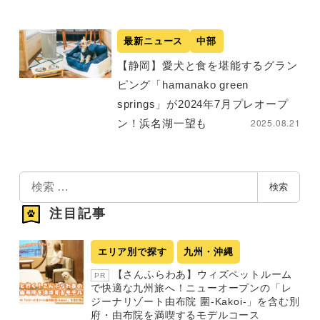
最新ニュース
中部
【静岡】愛犬と食を堪能するグラン
ピング「hamanako green
springs」が2024年7月プレオープ
2025.08.21
ン！浜名湖一望も
検
検索
索
注目記事
エリア別で探す
九州・沖縄
【さんふらわあ】ウィズペットルーム
PR
で快適な九州旅へ！ニューオープンの「レ
ジーナリゾート由布院 圍-Kakoi-」を含む別
府・由布院を満喫するモデルコース