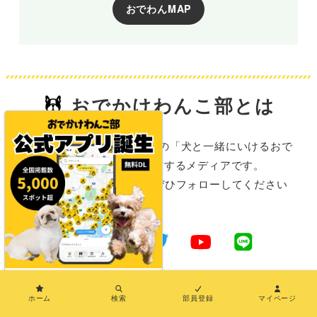
おでわんMAP
おでかけわんこ部とは
おでかけわんこ部は、全国の「犬と一緒にいけるおで
かけ施設情報」を発信するメディアです。
SNSでも情報を発信中！ぜひフォローしてください
ね。
×
ホーム
検索
部員登録
マイページ