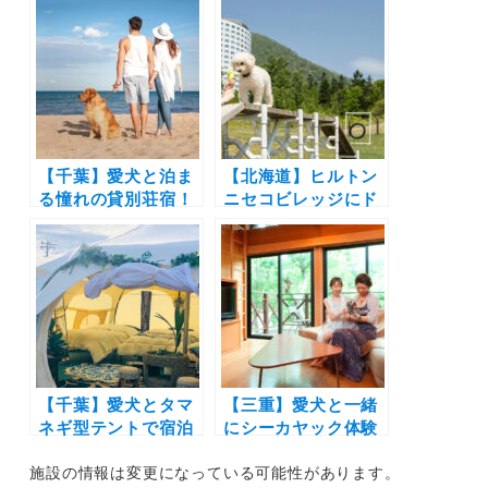
ング施設「グランド
シーサイドグランピ
ーム福岡ふくつ」開
ングを満喫！呉市に
業！【2021年8月オ
「GLAMPISPA瀬戸
ープン】
内」がオープン
（2021年9月18日グ
ランドオープン）
【千葉】愛犬と泊ま
【北海道】ヒルトン
る憧れの貸別荘宿！
ニセコビレッジにド
九十九里に天然芝ド
ッグフレンドリープ
ッグラン付き
ラン登場！愛犬用の
「Asovillage」開
ベッドやトイレ、夏
業！全棟100坪以上
季期間はドッグラン
のドッグラン付き
も無料！
（2021年8月11日オ
ープン）
【千葉】愛犬とタマ
【三重】愛犬と一緒
ネギ型テントで宿泊
にシーカヤック体験
＆併設ドッグランで
やBBQも！「都リゾ
施設の情報は変更になっている可能性があります。
たっぷり遊べるグラ
ート 奥志摩 アクア