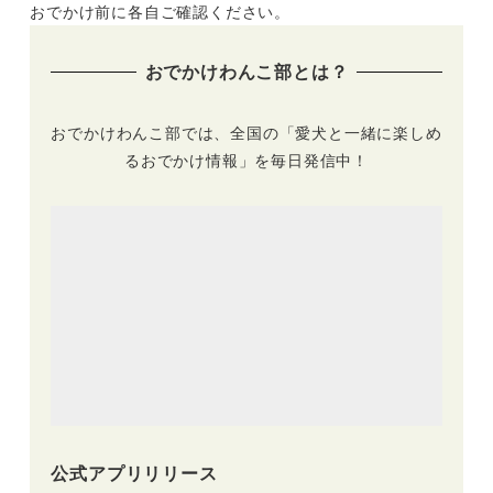
ンピング施設
フォレスト」がペッ
おでかけ前に各自ご確認ください。
「LOTUS NIGHT」
トコテージ増室記念
が南房総に開業！
プラン発売！（2021
おでかけわんこ部とは？
（2021年8月オープ
年9月1日〜30日限
ン）
定）
おでかけわんこ部では、全国の「愛犬と一緒に楽しめ
るおでかけ情報」を毎日発信中！
公式アプリリリース