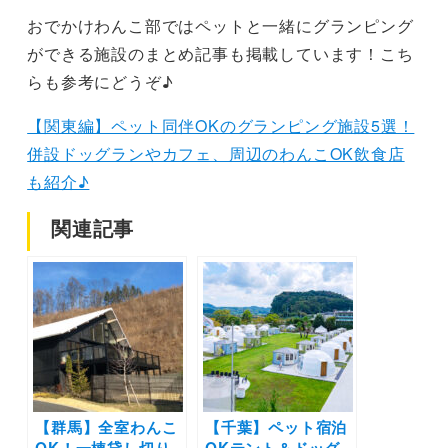
おでかけわんこ部ではペットと一緒にグランピング
ができる施設のまとめ記事も掲載しています！こち
らも参考にどうぞ♪
【関東編】ペット同伴OKのグランピング施設5選！
併設ドッグランやカフェ、周辺のわんこOK飲食店
も紹介♪
関連記事
【群馬】全室わんこ
【千葉】ペット宿泊
OK！一棟貸し切り
OKテント＆ドッグ