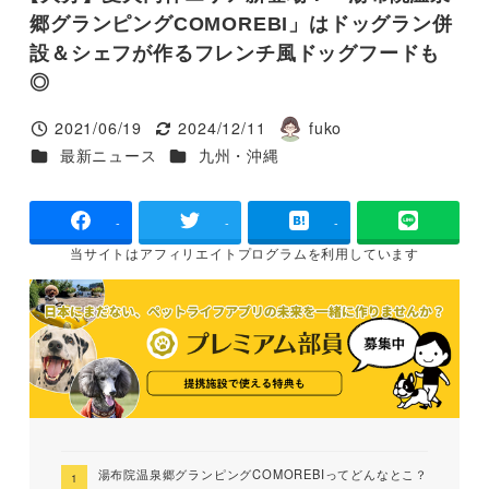
郷グランピングCOMOREBI」はドッグラン併
設＆シェフが作るフレンチ風ドッグフードも
◎
2021/06/19
2024/12/11
fuko
投稿日
更新日
著
カテゴリー
カテゴリー
最新ニュース
九州・沖縄
者
-
-
-
当サイトは
アフィリエイトプログラムを
利用しています
湯布院温泉郷グランピングCOMOREBIってどんなとこ？