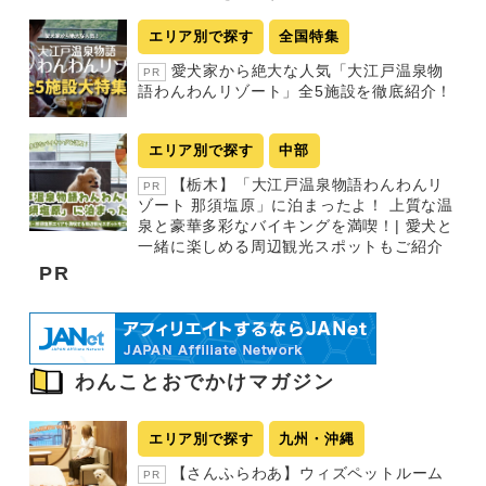
エリア別で探す
全国特集
愛犬家から絶大な人気「大江戸温泉物
PR
語わんわんリゾート」全5施設を徹底紹介！
エリア別で探す
中部
【栃木】「大江戸温泉物語わんわんリ
PR
ゾート 那須塩原」に泊まったよ！ 上質な温
泉と豪華多彩なバイキングを満喫！| 愛犬と
一緒に楽しめる周辺観光スポットもご紹介
PR
わんことおでかけマガジン
エリア別で探す
九州・沖縄
【さんふらわあ】ウィズペットルーム
PR