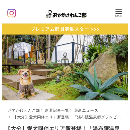
メ
イ
MENU
ン
プレミアム部員募集スタート>>
コ
ン
テ
ン
ツ
へ
移
動
おでかけわんこ部
新着記事一覧
最新ニュース
【大分】愛犬同伴エリア新登場！「湯布院温泉郷グランピングCOMOREBI」はドッグラン併設＆シェフが作るフレンチ風ドッグフードも◎
【大分】愛犬同伴エリア新登場！「湯布院温泉