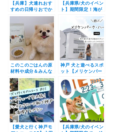
【兵庫】犬連れおす
【兵庫県/犬のイベン
すめの日帰りおでか
ト】期間限定！海が
けスポット特集（実
見えるドッグランや
際のレポあり）遊
週末はキッチンカー
ぶ・見る・体験・参
も | 「ハーバーワン
拝・買い物をジャン
ダーランド」（神戸
ル別に紹介♪
ハーバーランド高浜
岸壁）2/20～4/3開
催
このこのごはんの原
神戸 犬と遊べるスポ
材料や成分＆みんな
ット【メリケンパー
の口コミまとめて紹
ク】BE KOBEのモ
介！ 涙やけ・体臭・
ニュメントや神戸港
毛並みの悩みをもつ
を代表するお散歩ス
飼い主さんに評判の
ポット
人気国産ドッグフー
ドを調べてみたよ
【愛犬と行く神戸モ
【兵庫県/犬のイベン