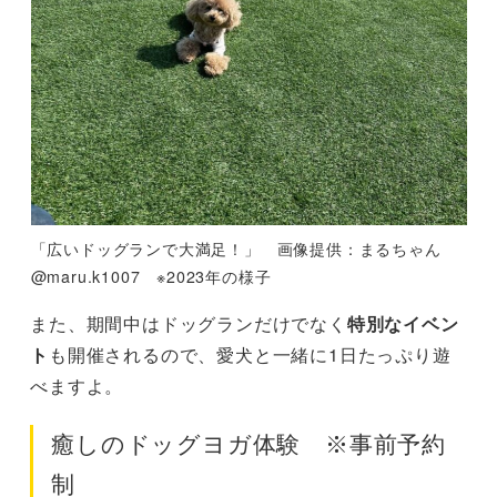
「広いドッグランで大満足！」 画像提供：まるちゃん
@maru.k1007 ※2023年の様子
また、期間中はドッグランだけでなく
特別なイベン
ト
も開催されるので、愛犬と一緒に1日たっぷり遊
べますよ。
癒しのドッグヨガ体験 ※事前予約
制