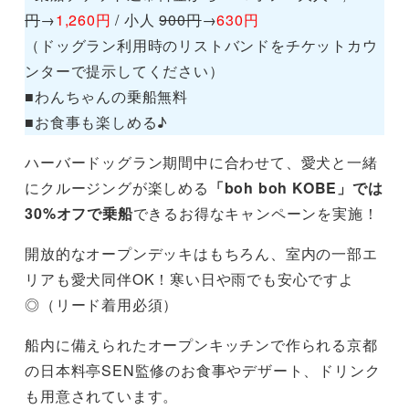
円
→
1,260円
/ 小人
900円
→
630円
（ドッグラン利用時のリストバンドをチケットカウ
ンターで提示してください）
■わんちゃんの乗船無料
■お食事も楽しめる♪
ハーバードッグラン期間中に合わせて、愛犬と一緒
にクルージングが楽しめる
「boh boh KOBE」では
30%オフで乗船
できるお得なキャンペーンを実施！
開放的なオープンデッキはもちろん、室内の一部エ
リアも愛犬同伴OK！寒い日や雨でも安心ですよ
◎（リード着用必須）
船内に備えられたオープンキッチンで作られる京都
の日本料亭SEN監修のお食事やデザート、ドリンク
も用意されています。