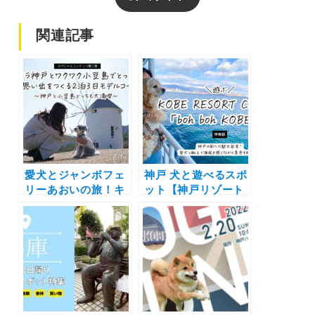
関連記事
愛犬とジャンボフェ
神戸 犬と遊べるスポ
リーあおいの旅！キ
ット【神戸リゾート
ラキラ神戸とワクワ
クルーズ「boh boh
ク小豆島の2泊3日モ
KOBE」】大型犬も
デルコース
OKのドッグフレン
ドリーシップで最高
の思い出を