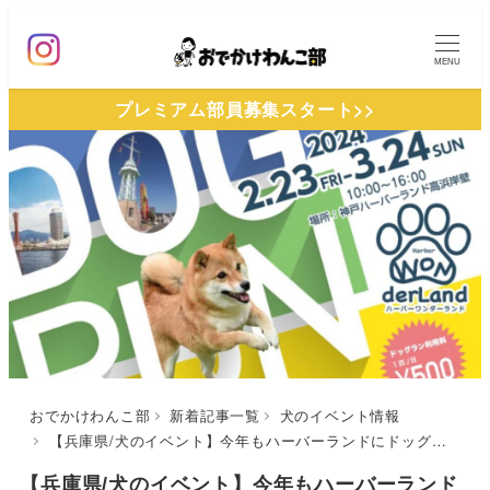
メ
イ
MENU
ン
プレミアム部員募集スタート>>
コ
ン
テ
ン
ツ
へ
移
動
おでかけわんこ部
新着記事一覧
犬のイベント情報
【兵庫県/犬のイベント】今年もハーバーランドにドッグランが期間限定オープン「ハーバーワンダーランド」（神戸ハーバーランド高浜岸壁）2/23～3/24
【兵庫県/犬のイベント】今年もハーバーランド