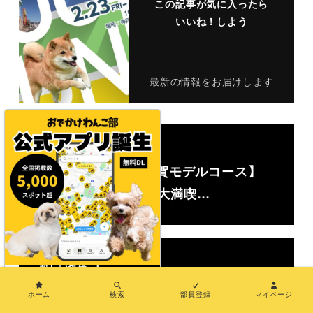
この記事が気に入ったら
いいね！しよう
最新の情報をお届けします
古い投稿
【犬とお出かけ #佐賀モデルコース】
呼子グルメや絶景を大満喫…
新しい投稿
×
【岐阜県/犬のイベント】入場無料＆ド
ホーム
検索
部員登録
マイページ
ッグランも！各日150ブ…