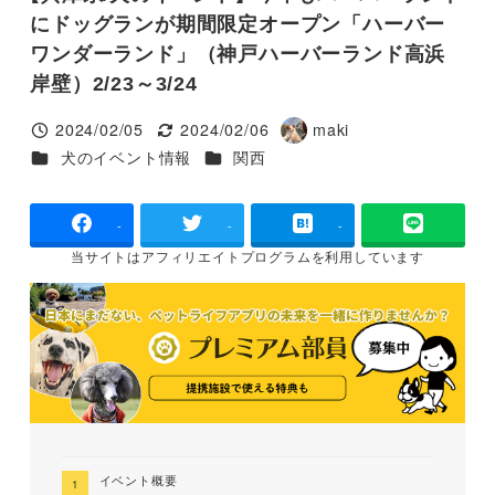
にドッグランが期間限定オープン「ハーバー
ワンダーランド」（神戸ハーバーランド高浜
岸壁）2/23～3/24
2024/02/05
2024/02/06
maki
投稿日
更新日
著
カテゴリー
カテゴリー
犬のイベント情報
関西
者
-
-
-
当サイトは
アフィリエイトプログラムを
利用しています
イベント概要