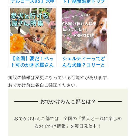
デルコース05】六甲
ト】期間限定ドッグ
有馬ロープウェー/有
ランも！愛犬と一緒
馬温泉街～六甲山サ
に楽しめる体験イベ
イレンスリゾート 空
ントも同時開催「ハ
のダイニング～
ーバーワンダーラン
bohbohkobe
ド」（神戸ハーバー
ランド高浜岸壁）
2/23～3/26
【全国】夏だ！ペッ
シェルティーってど
ト可のかき氷屋さん
んな犬種？コリーと
特集！新規オープン
の違いは？実際の暮
施設の情報は変更になっている可能性があります。
から超人気カフェま
らしについてもまと
で | 愛犬と夏を感じ
めてみた！
おでかけ前に各自ご確認ください。
よう！
おでかけわんこ部とは？
おでかけわんこ部では、全国の「愛犬と一緒に楽しめ
るおでかけ情報」を毎日発信中！