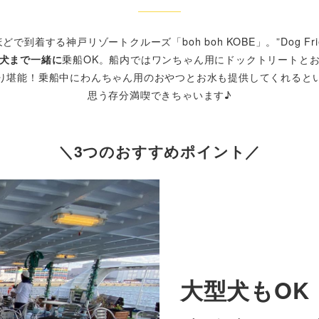
する神戸リゾートクルーズ「boh boh KOBE」。”Dog Friend
犬まで一緒に
乗船OK。船内ではワンちゃん用にドックトリートと
り堪能！乗船中にわんちゃん用のおやつとお水も提供してくれると
思う存分満喫できちゃいます♪
＼3つのおすすめポイント／
大型犬もOK