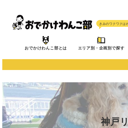
メ
イ
ン
コ
ン
テ
おでかけわんこ部とは
エリア別・企画別で探す
ン
ツ
へ
移
動
神戸リ