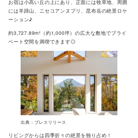
お宿は小高い丘の上にあり、正面には牧草地、周囲
には羊蹄山、ニセコアンヌプリ、昆布岳の絶景ロケ
ーション♪
約3,727.89m²（約1,000坪）の広大な敷地でプライ
ベート空間を満喫できます◎
出典：プレスリリース
リビングからは四季折々の絶景を独り占め！