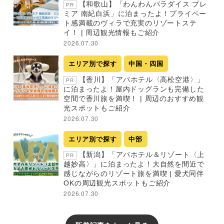
【和歌山】「わんわんパラダイス プレ
PR
ミア 南紀白浜」に泊まったよ！プライベー
ト感満載のヴィラで充実のリゾートステ
イ！ | 周辺観光情報もご紹介
2026.07.30
エリア別で探す
中国・四国
【香川】「アパホテル〈高松空港〉」
PR
に泊まったよ！屋内ドッグランも完備した
空間で香川旅を満喫！ | 周辺のおすすめ観
光スポットもご紹介
2026.07.30
エリア別で探す
中部
【新潟】「アパホテル＆リゾート〈上
PR
越妙高〉」に泊まったよ！大自然を間近で
感じながらのリゾート旅を満喫 | 愛犬同伴
OKの周辺観光スポットもご紹介
2026.07.30