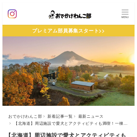
メ
イ
MENU
ン
プレミアム部員募集スタート>>
コ
ン
テ
ン
ツ
へ
移
動
おでかけわんこ部
新着記事一覧
最新ニュース
【北海道】周辺施設で愛犬とアクティビティも満喫！一棟貸しの宿「The Hilltop Niseko」が4/10にOPEN
【北海道】周辺施設で愛犬とアクティビティも