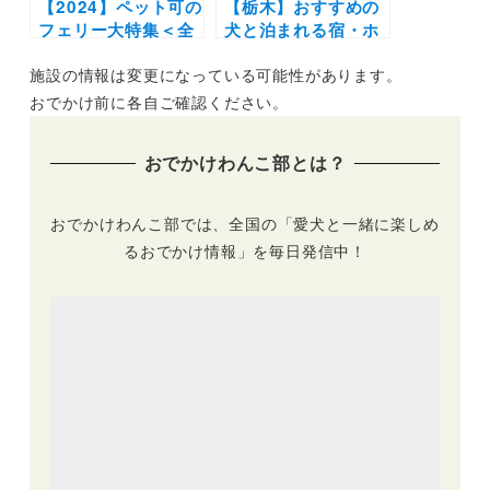
【2024】ペット可の
【栃木】おすすめの
フェリー大特集＜全
犬と泊まれる宿・ホ
24隻＞北海道から沖
テル・ヴィラ20選 |
施設の情報は変更になっている可能性があります。
縄までウィズペット
人気の那須や日光へ
ルーム・ペットルー
愛犬と旅しよう♪
おでかけ前に各自ご確認ください。
ムで愛犬と非日常の
旅へ
おでかけわんこ部とは？
おでかけわんこ部では、全国の「愛犬と一緒に楽しめ
るおでかけ情報」を毎日発信中！