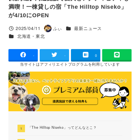
満喫！一棟貸しの宿「The Hilltop Niseko」
が4/10にOPEN
カテゴリー
2025/04/11
ふぃ
最新ニュース
投稿日
著
カテゴリー
北海道・東北
者
-
-
0
当サイトは
アフィリエイトプログラムを
利用しています
「The Hilltop Niseko」ってどんなとこ？