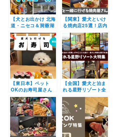
【犬とお出かけ 北海
【関東】愛犬といけ
道・ニセコ＆洞爺湖
る焼肉店25選！店内
モデルコース】ニセ
や個室OK＆ワンち
コの絶景とグルメを
ゃん用メニューがあ
楽しむ旅♪Seven
るお店もご紹介（実
Star’s Cafe
際のおでかけレポー
NISEKO～洞爺湖～
ト付き）
ヴィラ ルピシア～ス
ノードッグビレッジ
【東日本】ペット
【全国】愛犬と泊ま
OKのお寿司屋さん
れる星野リゾート全
14選！| 愛犬店内同
42施設大特集！実際
伴okや大型犬OKの
のお泊まり写真レポ
ドッグフレンドリー
や口コミも | 大切な
なお店を紹介します
ペットと特別な旅行
を楽しもう♪