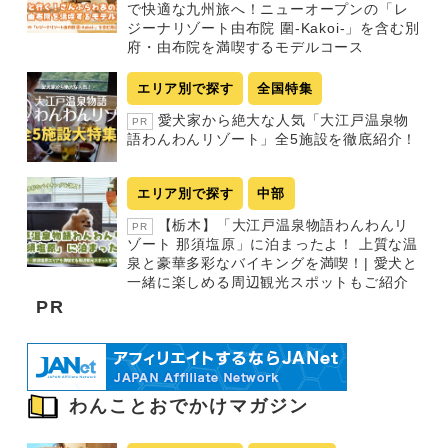
で快適な九州旅へ！ニューオープンの「レ
ジーナリゾート由布院 圍-Kakoi-」を含む別
府・由布院を満喫するモデルコース
エリア別で探す
全国特集
愛犬家から絶大な人気「大江戸温泉物
PR
語わんわんリゾート」全5施設を徹底紹介！
エリア別で探す
中部
【栃木】「大江戸温泉物語わんわんリ
PR
ゾート 那須塩原」に泊まったよ！ 上質な温
泉と豪華多彩なバイキングを満喫！| 愛犬と
一緒に楽しめる周辺観光スポットもご紹介
PR
わんことおでかけマガジン