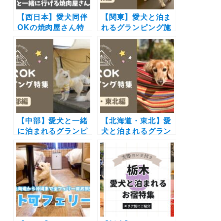
【西日本】愛犬同伴
【関東】愛犬と泊ま
OKの焼肉屋さん特
れるグランピング施
集！店内OKや愛犬
設17選！ドッグラン
用メニューが揃うお
付きや愛犬用温泉付
店を厳選
き＆豪華BBQを楽し
めるおすすめスポッ
トを紹介
【中部】愛犬と一緒
【北海道・東北】愛
に泊まれるグランピ
犬と泊まれるグラン
ング18選！富士山や
ピング施設7選
雲海の絶景や極上の
（2023年最新）モン
バーベキューで愛犬
ゴル遊牧民のゲルに
と特別な体験を♪
泊まれる宿や超ドッ
グフレンドリーな人
気リゾートまで紹介
♪