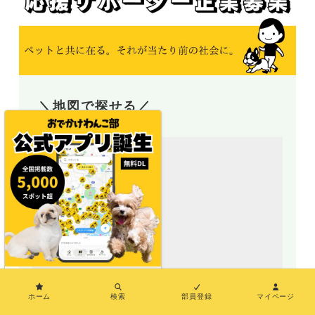
＼地図で探せる／
×
ホーム
検索
部員登録
マイページ
地図アプリ（おでわんMAP）誕生