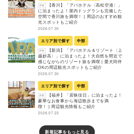
【香川】「アパホテル〈高松空港〉」
PR
に泊まったよ！屋内ドッグランも完備した
空間で香川旅を満喫！ | 周辺のおすすめ観
光スポットもご紹介
2026.07.30
エリア別で探す
中部
【新潟】「アパホテル＆リゾート〈上
PR
越妙高〉」に泊まったよ！大自然を間近で
感じながらのリゾート旅を満喫 | 愛犬同伴
OKの周辺観光スポットもご紹介
2026.07.30
エリア別で探す
中部
【福井】「若狭佳日」に泊まったよ！
PR
豪華なお食事から海辺散歩までを満
喫！ | 周辺観光情報もご紹介
2026.07.23
新着記事をもっと見る