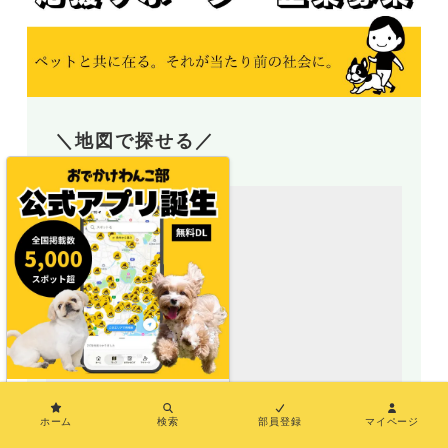
＼地図で探せる／
×
ホーム
検索
部員登録
マイページ
地図アプリ（おでわんMAP）誕生