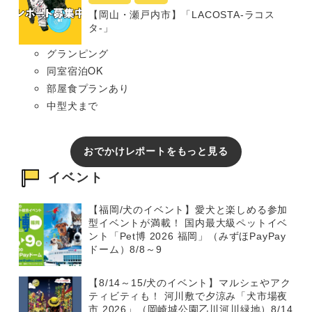
【岡山・瀬戸内市】「LACOSTA-ラコス
タ-」
グランピング
同室宿泊OK
部屋食プランあり
中型犬まで
おでかけレポートをもっと見る
イベント
【福岡/犬のイベント】愛犬と楽しめる参加
型イベントが満載！ 国内最大級ペットイベ
ント「Pet博 2026 福岡」（みずほPayPay
ドーム）8/8～9
【8/14～15/犬のイベント】マルシェやアク
ティビティも！ 河川敷で夕涼み「犬市場夜
市 2026」（岡崎城公園乙川河川緑地）8/14