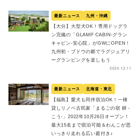
最新ニュース
九州・沖縄
【大分】大型犬OK！専用ドッグラ
ン完備の「GLAMP CABIN-グラン
キャビン-安心院」がGWにOPEN！
九州初・ブドウの郷でラグジュアリ
ーグランピングを楽しもう
2024.12.11
最新ニュース
北海道・東北
【福島】愛犬も同伴宿泊OK！一棟
貸しリノベ古民家「まるごの宿 耕 -
こう-」2022年10月26日オープン！
最大15名まで宿泊可能＆わんこが思
いっきり走れる広い庭付き♪