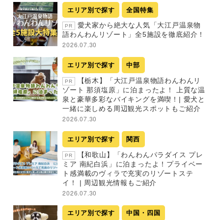
エリア別で探す
全国特集
愛犬家から絶大な人気「大江戸温泉物
PR
語わんわんリゾート」全5施設を徹底紹介！
2026.07.30
エリア別で探す
中部
【栃木】「大江戸温泉物語わんわんリ
PR
ゾート 那須塩原」に泊まったよ！ 上質な温
泉と豪華多彩なバイキングを満喫！| 愛犬と
一緒に楽しめる周辺観光スポットもご紹介
2026.07.30
エリア別で探す
関西
【和歌山】「わんわんパラダイス プレ
PR
ミア 南紀白浜」に泊まったよ！プライベー
ト感満載のヴィラで充実のリゾートステ
イ！ | 周辺観光情報もご紹介
2026.07.30
エリア別で探す
中国・四国