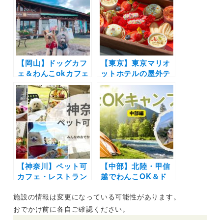
選！実際のおでかけ
ーやお寺のレストラ
レポ付き
ンまで実際のおでか
けレポート写真付き
【岡山】ドッグカフ
【東京】東京マリオ
ェ＆わんこokカフェ
ットホテルの屋外テ
の写真レポートまと
ラスで愛犬と一緒に
め16選 | 倉敷に牛窓
グラマラスなピクニ
そして蒜山の人気エ
ックランチはいか
リアの絶景カフェや
が？4月20日(水)～5
牡蠣や海鮮・パンケ
月31日(火)まで
ーキを愛犬と一緒に
♪
【神奈川】ペット可
【中部】北陸・甲信
カフェ・レストラン
越でわんこOK＆ド
30選 | 愛犬と一緒に
ッグランがあるキャ
施設の情報は変更になっている可能性があります。
中華街の食べ放題や
ンプ場5選！ドッグ
アフタヌーンティー
フリーサイトあり、
おでかけ前に各自ご確認ください。
を楽しもう♪
周辺のわんこOK飲