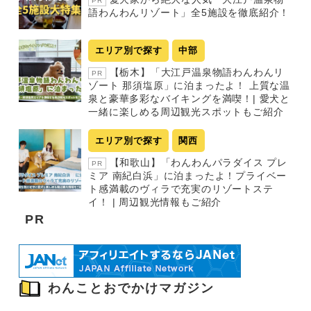
PR
語わんわんリゾート」全5施設を徹底紹介！
エリア別で探す
中部
【栃木】「大江戸温泉物語わんわんリ
PR
ゾート 那須塩原」に泊まったよ！ 上質な温
泉と豪華多彩なバイキングを満喫！| 愛犬と
一緒に楽しめる周辺観光スポットもご紹介
エリア別で探す
関西
【和歌山】「わんわんパラダイス プレ
PR
ミア 南紀白浜」に泊まったよ！プライベー
ト感満載のヴィラで充実のリゾートステ
イ！ | 周辺観光情報もご紹介
PR
わんことおでかけマガジン