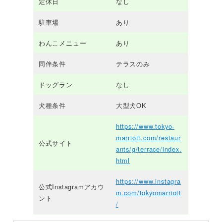
定休日
なし
駐車場
あり
わんこメニュー
あり
同伴条件
テラスのみ
ドッグラン
なし
犬種条件
大型犬OK
https://www.tokyo-
marriott.com/restaur
公式サイト
ants/g/terrace/index.
html
https://www.instagra
公式Instagramアカウ
m.com/tokyomarriott
ント
/