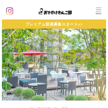
メ
イ
MENU
ン
プレミアム部員募集スタート>>
コ
ン
テ
ン
ツ
へ
移
動