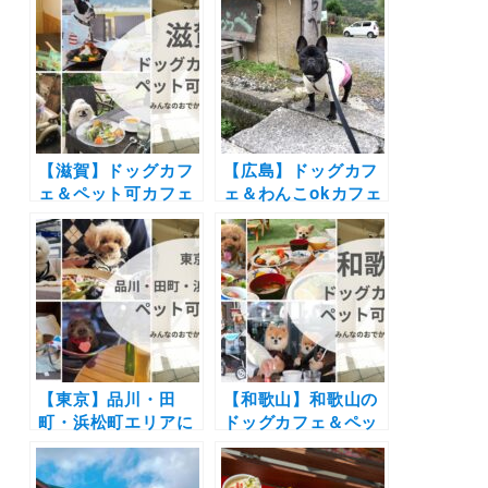
子店やドッグラン付
かな景色に包まれて
きのカフェまとめ｜
お蕎麦やピザを愛犬
実際のおでかけレポ
と楽しもう♪
ート付き
【滋賀】ドッグカフ
【広島】ドッグカフ
ェ＆ペット可カフェ
ェ＆わんこokカフェ
22選 | 琵琶湖が見え
19選 | 店内同伴でコ
るカフェやドッグラ
ース料理や手打ちそ
ン付きのカフェなど
ばにお好み焼きも！
実際の愛犬とのおで
海が見える絶景カフ
かけレポートを紹
ェなど実際のおでか
介！
けレポート写真付き
【東京】品川・田
【和歌山】和歌山の
町・浜松町エリアに
ドッグカフェ＆ペッ
あるペット可カフ
ト可カフェ17選 | 絶
ェ・レストラン10
景のオーシャンビュ