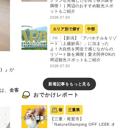
グランも完備した空間で香川旅を
満喫！ | 周辺のおすすめ観光スポ
ットもご紹介
2026.07.30
エリア別で探す
中部
【新潟】「アパホテル＆リゾ
PR
ート〈上越妙高〉」に泊まった
よ！大自然を間近で感じながらの
リゾート旅を満喫 | 愛犬同伴OKの
周辺観光スポットもご紹介
2026.07.30
根）」
が
新着記事をもっと見る
」は、
全客
おでかけレポート
宿
三重県
【三重・尾鷲市】
「NatureGlamping OFF LEEK オ