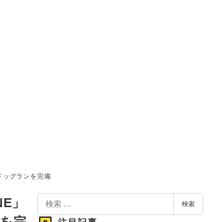
芝ドッグランを完備
検
NE」
検索
索
ンを完