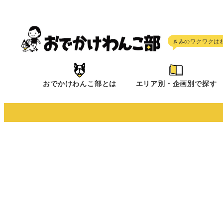
メ
イ
ン
コ
ン
テ
おでかけわんこ部とは
エリア別・企画別で探す
ン
ツ
へ
移
動