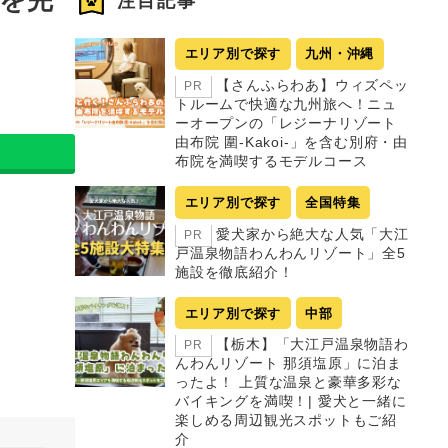
注目記事
エリア別で探す
九州・沖縄
【さんふらわあ】ウィズペッ
PR
トルームで快適な九州旅へ！ニュ
ーオープンの「レジーナリゾート
由布院 圍-Kakoi-」を含む別府・由
布院を満喫するモデルコース
エリア別で探す
全国特集
愛犬家から絶大な人気「大江
PR
戸温泉物語わんわんリゾート」全5
施設を徹底紹介！
エリア別で探す
中部
【栃木】「大江戸温泉物語わ
PR
んわんリゾート 那須塩原」に泊ま
ったよ！ 上質な温泉と豪華多彩な
バイキングを満喫！| 愛犬と一緒に
楽しめる周辺観光スポットもご紹
介