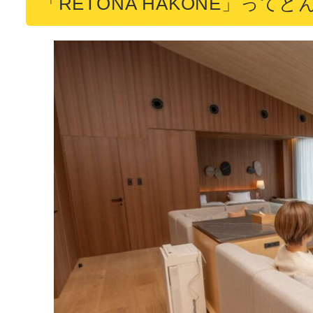
「RETONA HAKONE」って