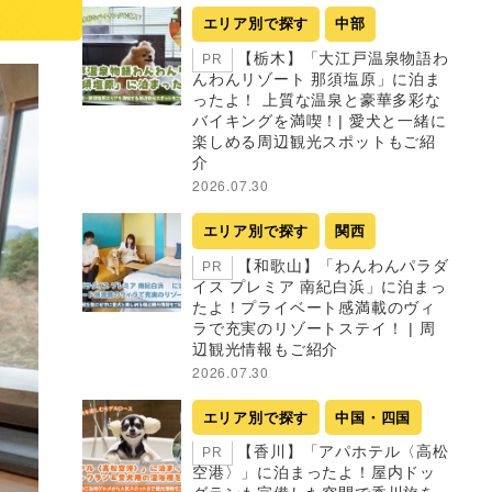
エリア別で探す
中部
【栃木】「大江戸温泉物語わ
PR
んわんリゾート 那須塩原」に泊ま
ったよ！ 上質な温泉と豪華多彩な
バイキングを満喫！| 愛犬と一緒に
楽しめる周辺観光スポットもご紹
介
2026.07.30
エリア別で探す
関西
【和歌山】「わんわんパラダ
PR
イス プレミア 南紀白浜」に泊まっ
たよ！プライベート感満載のヴィ
ラで充実のリゾートステイ！ | 周
辺観光情報もご紹介
2026.07.30
エリア別で探す
中国・四国
【香川】「アパホテル〈高松
PR
空港〉」に泊まったよ！屋内ドッ