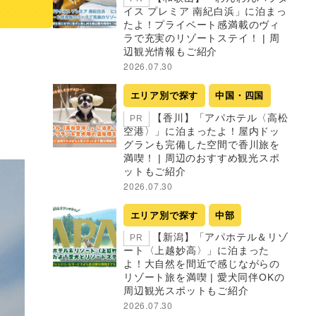
イス プレミア 南紀白浜」に泊まっ
たよ！プライベート感満載のヴィ
ラで充実のリゾートステイ！ | 周
辺観光情報もご紹介
2026.07.30
エリア別で探す
中国・四国
【香川】「アパホテル〈高松
PR
空港〉」に泊まったよ！屋内ドッ
グランも完備した空間で香川旅を
満喫！ | 周辺のおすすめ観光スポ
ットもご紹介
2026.07.30
エリア別で探す
中部
【新潟】「アパホテル＆リゾ
PR
ート〈上越妙高〉」に泊まった
よ！大自然を間近で感じながらの
リゾート旅を満喫 | 愛犬同伴OKの
周辺観光スポットもご紹介
2026.07.30