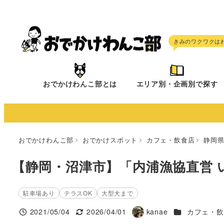
メ
イ
ン
コ
ン
テ
おでかけわんこ部とは
エリア別・企画別で探す
ン
ツ
へ
移
おでかけわんこ部
おでかけスポット
カフェ・飲食店
静岡
動
【静岡・沼津市】「内浦漁協直営 
駐車場あり
テラスOK
大型犬まで
施設ジャンル
2021/05/04
2026/04/01
kanae
カフェ・飲
投稿日
更新日
著