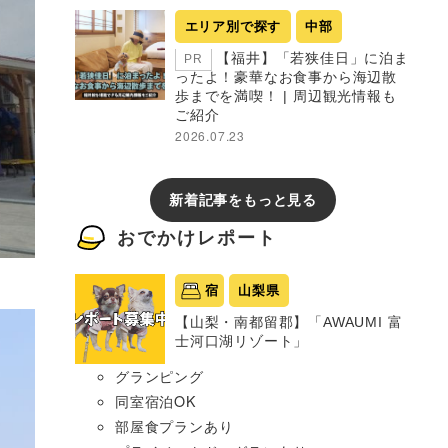
エリア別で探す
中部
【福井】「若狭佳日」に泊ま
PR
ったよ！豪華なお食事から海辺散
歩までを満喫！ | 周辺観光情報も
ご紹介
2026.07.23
新着記事をもっと見る
おでかけレポート
宿
山梨県
【山梨・南都留郡】「AWAUMI 富
士河口湖リゾート」
グランピング
同室宿泊OK
部屋食プランあり