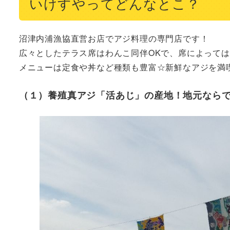
いけすやってどんなとこ？
沼津内浦漁協直営お店でアジ料理の専門店です！

広々としたテラス席はわんこ同伴OKで、席によっては
メニューは定食や丼など種類も豊富☆新鮮なアジを満
（１）養殖真アジ「活あじ」の産地！地元なら