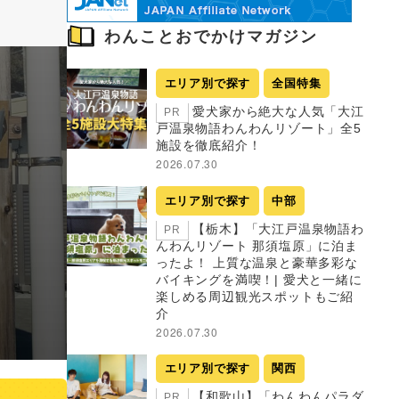
わんことおでかけマガジン
エリア別で探す
全国特集
愛犬家から絶大な人気「大江
PR
戸温泉物語わんわんリゾート」全5
施設を徹底紹介！
2026.07.30
エリア別で探す
中部
【栃木】「大江戸温泉物語わ
PR
んわんリゾート 那須塩原」に泊ま
ったよ！ 上質な温泉と豪華多彩な
バイキングを満喫！| 愛犬と一緒に
楽しめる周辺観光スポットもご紹
介
2026.07.30
エリア別で探す
関西
【和歌山】「わんわんパラダ
PR