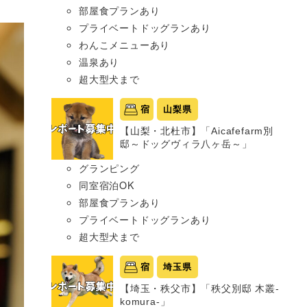
部屋食プランあり
プライベートドッグランあり
わんこメニューあり
温泉あり
超大型犬まで
宿
山梨県
【山梨・北杜市】「Aicafefarm別
邸～ドッグヴィラ八ヶ岳～」
グランピング
同室宿泊OK
部屋食プランあり
プライベートドッグランあり
超大型犬まで
宿
埼玉県
【埼玉・秩父市】「秩父別邸 木叢-
komura-」