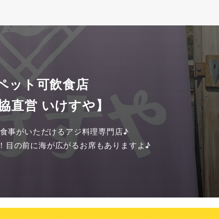
 ペット可飲食店
協直営 いけすや】
食事がいただけるアジ料理専門店♪

！目の前に海が広がるお席もありますよ♪