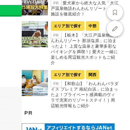
愛犬家から絶大な人気「大江
PR
戸温泉物語わんわんリゾート」全5
施設を徹底紹介！
エリア別で探す
中部
【栃木】「大江戸温泉物語わ
PR
んわんリゾート 那須塩原」に泊ま
ったよ！ 上質な温泉と豪華多彩な
バイキングを満喫！| 愛犬と一緒に
楽しめる周辺観光スポットもご紹
介
エリア別で探す
関西
【和歌山】「わんわんパラダ
PR
イス プレミア 南紀白浜」に泊まっ
たよ！プライベート感満載のヴィ
ラで充実のリゾートステイ！ | 周
辺観光情報もご紹介
PR