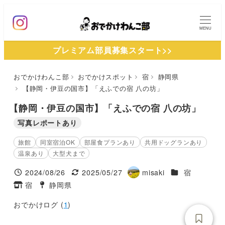
メ
イ
MENU
ン
プレミアム部員募集スタート>>
コ
ン
おでかけわんこ部
おでかけスポット
宿
静岡県
テ
【静岡・伊豆の国市】「えふでの宿 八の坊」
ン
ツ
【静岡・伊豆の国市】「えふでの宿 八の坊」
へ
写真レポートあり
移
旅館
同室宿泊OK
部屋食プランあり
共用ドッグランあり
動
温泉あり
大型犬まで
施設ジャンル
2024/08/26
2025/05/27
misaki
宿
投稿日
更新日
著
宿
静岡県
タグ
タグ
者
おでかけログ (
1
)