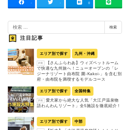
-
-
0
検
検索
索
注目記事
エリア別で探す
九州・沖縄
【さんふらわあ】ウィズペットルーム
PR
で快適な九州旅へ！ニューオープンの「レ
ジーナリゾート由布院 圍-Kakoi-」を含む別
府・由布院を満喫するモデルコース
エリア別で探す
全国特集
愛犬家から絶大な人気「大江戸温泉物
PR
語わんわんリゾート」全5施設を徹底紹介！
エリア別で探す
中部