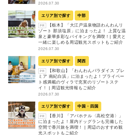
2026.07.30
エリア別で探す
中部
【栃木】「大江戸温泉物語わんわんリ
PR
ゾート 那須塩原」に泊まったよ！ 上質な温
泉と豪華多彩なバイキングを満喫！| 愛犬と
一緒に楽しめる周辺観光スポットもご紹介
2026.07.30
エリア別で探す
関西
【和歌山】「わんわんパラダイス プレ
PR
ミア 南紀白浜」に泊まったよ！プライベー
ト感満載のヴィラで充実のリゾートステ
イ！ | 周辺観光情報もご紹介
2026.07.30
エリア別で探す
中国・四国
【香川】「アパホテル〈高松空港〉」
PR
に泊まったよ！屋内ドッグランも完備した
空間で香川旅を満喫！ | 周辺のおすすめ観
光スポットもご紹介