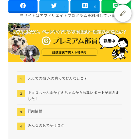
-
-
0
当サイトは
アフィリエイトプログラムを
利用しています
えふでの宿 八の坊ってどんなとこ？
キョロちゃん＆かずえちゃんから写真レポートが届きま
した！
詳細情報
みんなのおでかけログ