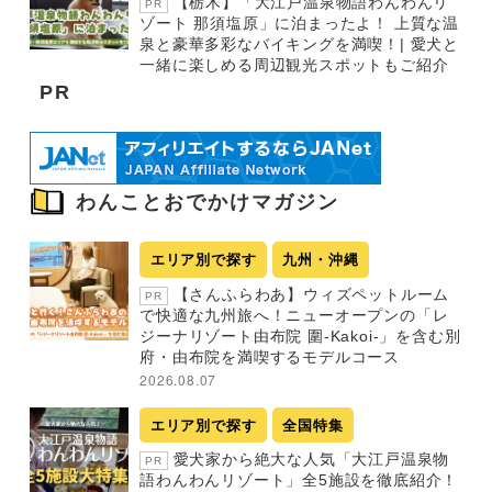
【栃木】「大江戸温泉物語わんわんリ
PR
ゾート 那須塩原」に泊まったよ！ 上質な温
泉と豪華多彩なバイキングを満喫！| 愛犬と
一緒に楽しめる周辺観光スポットもご紹介
PR
わんことおでかけマガジン
エリア別で探す
九州・沖縄
【さんふらわあ】ウィズペットルーム
PR
で快適な九州旅へ！ニューオープンの「レ
ジーナリゾート由布院 圍-Kakoi-」を含む別
府・由布院を満喫するモデルコース
2026.08.07
エリア別で探す
全国特集
愛犬家から絶大な人気「大江戸温泉物
PR
語わんわんリゾート」全5施設を徹底紹介！