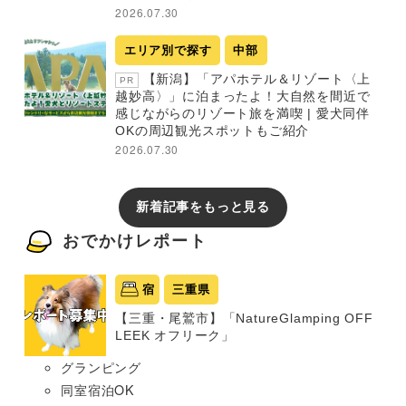
2026.07.30
エリア別で探す
中部
【新潟】「アパホテル＆リゾート〈上
PR
越妙高〉」に泊まったよ！大自然を間近で
感じながらのリゾート旅を満喫 | 愛犬同伴
OKの周辺観光スポットもご紹介
2026.07.30
新着記事をもっと見る
おでかけレポート
宿
三重県
【三重・尾鷲市】「NatureGlamping OFF
LEEK オフリーク」
グランピング
同室宿泊OK