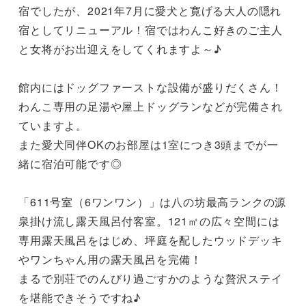
宿でしたが、2021年7月に愛犬と寛げる大人の隠れ
宿としてリニューアル！宿ではわんこ好きのご主人
と女将がお出迎えをしてくれますよ～♪

館内にはドッグファーストな設備が盛りだくさん！
わんこ専用の足湯や屋上ドッグランなどが完備され
ていますよ。

また愛犬同伴OKのお部屋は1室につき3頭までが一
緒に宿泊可能です◎

「611号室（6ワンワン）」は八の坊最高ランクの源
泉掛け流し露天風呂付客室。121㎡の広々空間には
専用露天風呂をはじめ、坪庭を配したウッドデッキ
やワンちゃん用の露天風呂を完備！

まるで別荘でのんびり過ごすかのような贅沢ステイ
を堪能できそうですね♪
