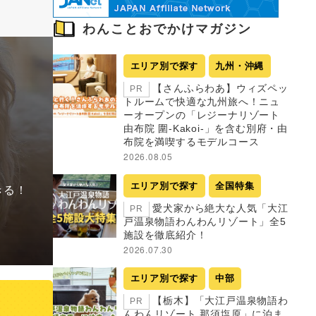
わんことおでかけマガジン
エリア別で探す
九州・沖縄
【さんふらわあ】ウィズペッ
PR
トルームで快適な九州旅へ！ニュ
ーオープンの「レジーナリゾート
由布院 圍-Kakoi-」を含む別府・由
布院を満喫するモデルコース
2026.08.05
エリア別で探す
全国特集
きる！
愛犬家から絶大な人気「大江
PR
戸温泉物語わんわんリゾート」全5
施設を徹底紹介！
2026.07.30
エリア別で探す
中部
【栃木】「大江戸温泉物語わ
PR
んわんリゾート 那須塩原」に泊ま