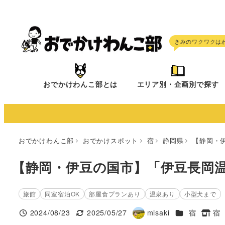
メ
イ
ン
コ
ン
テ
おでかけわんこ部とは
エリア別・企画別で探す
ン
ツ
へ
移
おでかけわんこ部
おでかけスポット
宿
静岡県
【静岡・
動
【静岡・伊豆の国市】「伊豆長岡温
旅館
同室宿泊OK
部屋食プランあり
温泉あり
小型犬まで
施設ジャンル
2024/08/23
2025/05/27
misaki
宿
宿
投稿日
更新日
著
タグ