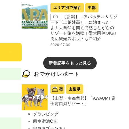
エリア別で探す
中部
【新潟】「アパホテル＆リゾ
PR
ート〈上越妙高〉」に泊まった
よ！大自然を間近で感じながらの
リゾート旅を満喫 | 愛犬同伴OKの
周辺観光スポットもご紹介
2026.07.30
新着記事をもっと見る
おでかけレポート
宿
山梨県
【山梨・南都留郡】「AWAUMI 富
士河口湖リゾート」
グランピング
同室宿泊OK
部屋食プランあり