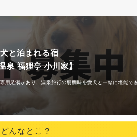
 犬と泊まれる宿
温泉 福狸亭 小川家】
る専用足湯があり、温泉旅行の醍醐味を愛犬と一緒に堪能で
てどんなとこ？