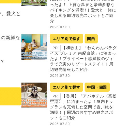
ったよ！ 上質な温泉と豪華多彩な
バイキングを満喫！| 愛犬と一緒に
で、愛犬と
楽しめる周辺観光スポットもご紹
介
2026.07.30
湾の新鮮な
エリア別で探す
関西
【和歌山】「わんわんパラダ
PR
イス プレミア 南紀白浜」に泊まっ
たよ！プライベート感満載のヴィ
？

ラで充実のリゾートステイ！ | 周
辺観光情報もご紹介
2026.07.30
エリア別で探す
中国・四国
【香川】「アパホテル〈高松
PR
空港〉」に泊まったよ！屋内ドッ
グランも完備した空間で香川旅を
満喫！ | 周辺のおすすめ観光スポ
ットもご紹介
2026.07.30