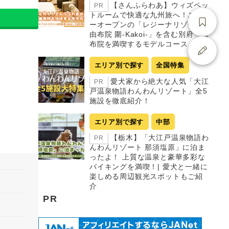
【さんふらわあ】ウィズペッ
PR
トルームで快適な九州旅へ！ニュ
ーオープンの「レジーナリゾート
由布院 圍-Kakoi-」を含む別府・由
布院を満喫するモデルコース
エリア別で探す
全国特集
愛犬家から絶大な人気「大江
PR
戸温泉物語わんわんリゾート」全5
施設を徹底紹介！
エリア別で探す
中部
【栃木】「大江戸温泉物語わ
PR
んわんリゾート 那須塩原」に泊ま
ったよ！ 上質な温泉と豪華多彩な
バイキングを満喫！| 愛犬と一緒に
楽しめる周辺観光スポットもご紹
介
PR