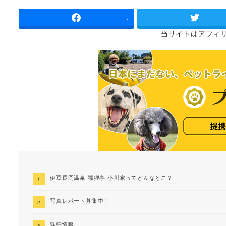
者
-
当サイトは
アフィ
伊豆長岡温泉 福狸亭 小川家ってどんなとこ？
写真レポート募集中！
詳細情報