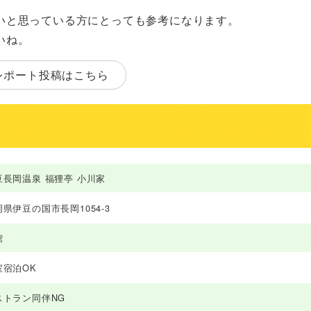
いと思っている方にとっても参考になります。
いね。
レポート投稿はこちら
豆長岡温泉 福狸亭 小川家
県伊豆の国市長岡1054-3
館
室宿泊OK
ストラン同伴NG