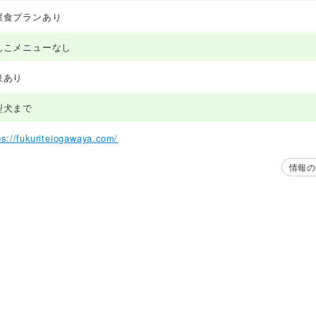
屋食プランあり
んこメニューなし
泉あり
型犬まで
ps://fukuriteiogawaya.com/
情報の