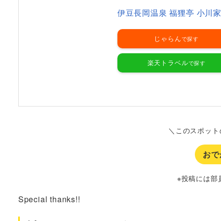
伊豆長岡温泉 福狸亭 小川
じゃらん
楽天トラベル
＼このスポット
おで
※投稿には部
Special thanks!!