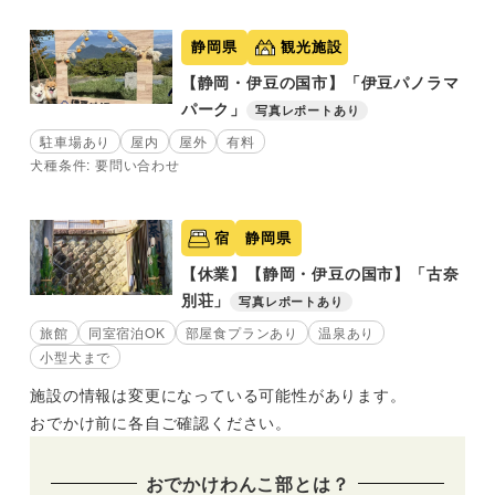
静岡県
観光施設
【静岡・伊豆の国市】「伊豆パノラマ
パーク」
写真レポートあり
駐車場あり
屋内
屋外
有料
犬種条件: 要問い合わせ
宿
静岡県
【休業】【静岡・伊豆の国市】「古奈
別荘」
写真レポートあり
旅館
同室宿泊OK
部屋食プランあり
温泉あり
小型犬まで
施設の情報は変更になっている可能性があります。
おでかけ前に各自ご確認ください。
おでかけわんこ部とは？