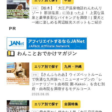
エリア別で探す
中部
【栃木】「大江戸温泉物語わんわんリ
PR
ゾート 那須塩原」に泊まったよ！ 上質な温
泉と豪華多彩なバイキングを満喫！| 愛犬と
一緒に楽しめる周辺観光スポットもご紹介
PR
わんことおでかけマガジン
エリア別で探す
九州・沖縄
【さんふらわあ】ウィズペットルーム
PR
で快適な九州旅へ！ニューオープンの「レ
ジーナリゾート由布院 圍-Kakoi-」を含む別
府・由布院を満喫するモデルコース
2026.08.05
エリア別で探す
全国特集