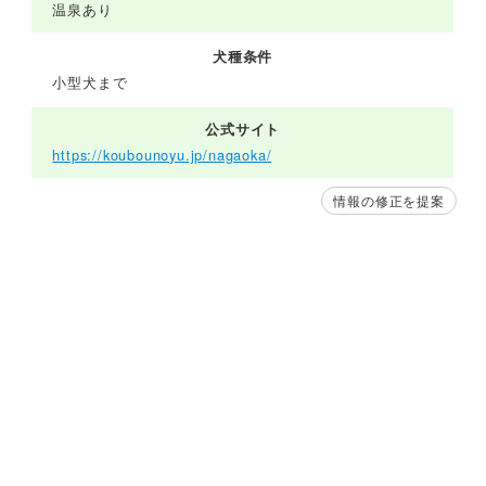
温泉あり
犬種条件
小型犬まで
公式サイト
https://koubounoyu.jp/nagaoka/
情報の修正を提案