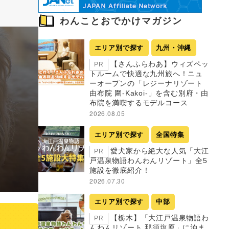
わんことおでかけマガジン
エリア別で探す
九州・沖縄
【さんふらわあ】ウィズペッ
PR
トルームで快適な九州旅へ！ニュ
ーオープンの「レジーナリゾート
由布院 圍-Kakoi-」を含む別府・由
布院を満喫するモデルコース
2026.08.05
エリア別で探す
全国特集
愛犬家から絶大な人気「大江
PR
戸温泉物語わんわんリゾート」全5
施設を徹底紹介！
2026.07.30
エリア別で探す
中部
【栃木】「大江戸温泉物語わ
PR
んわんリゾート 那須塩原」に泊ま