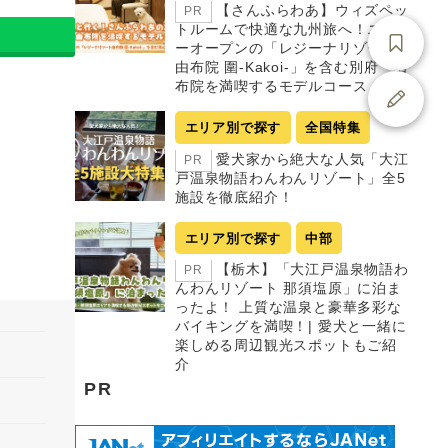
【さんふらわあ】ウィズペッ
PR
トルームで快適な九州旅へ！ニュ
ーオープンの「レジーナリゾート
由布院 圍-Kakoi-」を含む別府・由
布院を満喫するモデルコース
エリア別で探す
全国特集
愛犬家から絶大な人気「大江
PR
戸温泉物語わんわんリゾート」全5
施設を徹底紹介！
エリア別で探す
中部
【栃木】「大江戸温泉物語わ
PR
んわんリゾート 那須塩原」に泊ま
ったよ！ 上質な温泉と豪華多彩な
バイキングを満喫！| 愛犬と一緒に
楽しめる周辺観光スポットもご紹
介
PR