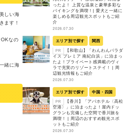
ったよ！ 上質な温泉と豪華多彩な
バイキングを満喫！| 愛犬と一緒に
美しい海
楽しめる周辺観光スポットもご紹
ます！

介
2026.07.30
OKなの
エリア別で探す
関西
【和歌山】「わんわんパラダ
PR
イス プレミア 南紀白浜」に泊まっ
たよ！プライベート感満載のヴィ
一緒に海
ラで充実のリゾートステイ！ | 周
辺観光情報もご紹介
2026.07.30
エリア別で探す
中国・四国
【香川】「アパホテル〈高松
PR
空港〉」に泊まったよ！屋内ドッ
グランも完備した空間で香川旅を
満喫！ | 周辺のおすすめ観光スポ
ットもご紹介
2026.07.30