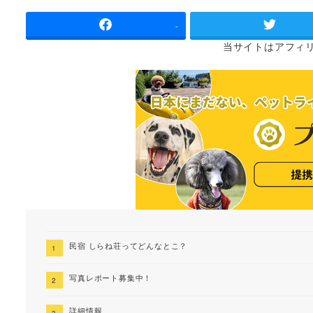
者
-
当サイトは
アフィ
民宿 しらね荘ってどんなとこ？
写真レポート募集中！
詳細情報