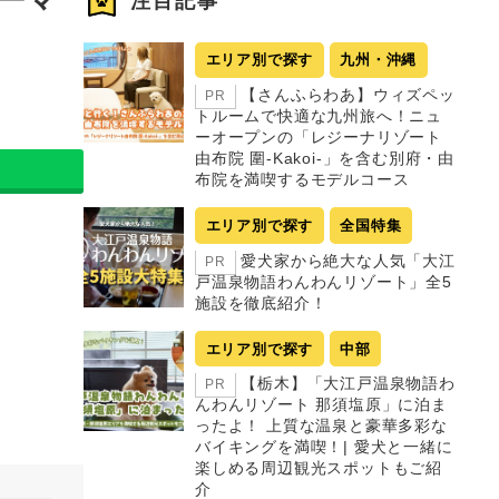
注目記事
エリア別で探す
九州・沖縄
【さんふらわあ】ウィズペッ
PR
トルームで快適な九州旅へ！ニュ
ーオープンの「レジーナリゾート
由布院 圍-Kakoi-」を含む別府・由
布院を満喫するモデルコース
エリア別で探す
全国特集
愛犬家から絶大な人気「大江
PR
戸温泉物語わんわんリゾート」全5
施設を徹底紹介！
エリア別で探す
中部
【栃木】「大江戸温泉物語わ
PR
んわんリゾート 那須塩原」に泊ま
ったよ！ 上質な温泉と豪華多彩な
バイキングを満喫！| 愛犬と一緒に
楽しめる周辺観光スポットもご紹
介