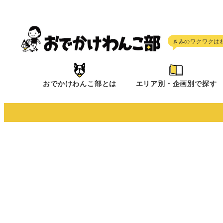
メ
イ
ン
コ
ン
テ
おでかけわんこ部とは
エリア別・企画別で探す
ン
ツ
へ
移
動