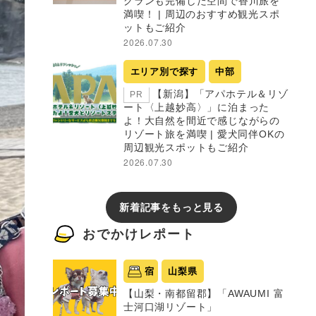
グランも完備した空間で香川旅を
満喫！ | 周辺のおすすめ観光スポ
ットもご紹介
2026.07.30
エリア別で探す
中部
【新潟】「アパホテル＆リゾ
PR
ート〈上越妙高〉」に泊まった
よ！大自然を間近で感じながらの
リゾート旅を満喫 | 愛犬同伴OKの
周辺観光スポットもご紹介
2026.07.30
新着記事をもっと見る
おでかけレポート
宿
山梨県
【山梨・南都留郡】「AWAUMI 富
士河口湖リゾート」