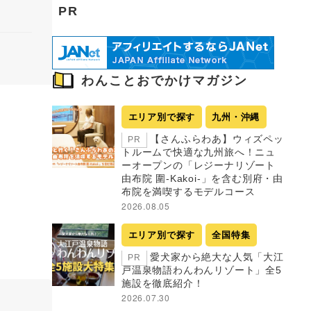
PR
わんことおでかけマガジン
エリア別で探す
九州・沖縄
【さんふらわあ】ウィズペッ
PR
トルームで快適な九州旅へ！ニュ
ーオープンの「レジーナリゾート
由布院 圍-Kakoi-」を含む別府・由
布院を満喫するモデルコース
2026.08.05
エリア別で探す
全国特集
愛犬家から絶大な人気「大江
PR
戸温泉物語わんわんリゾート」全5
施設を徹底紹介！
2026.07.30