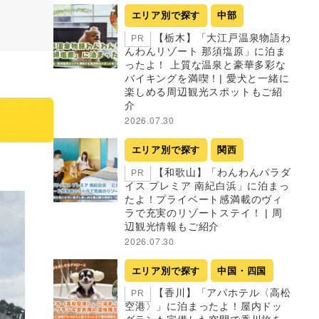
エリア別で探す
中部
【栃木】「大江戸温泉物語わ
PR
んわんリゾート 那須塩原」に泊ま
ったよ！ 上質な温泉と豪華多彩な
バイキングを満喫！| 愛犬と一緒に
楽しめる周辺観光スポットもご紹
介
2026.07.30
エリア別で探す
関西
【和歌山】「わんわんパラダ
PR
イス プレミア 南紀白浜」に泊まっ
たよ！プライベート感満載のヴィ
ラで充実のリゾートステイ！ | 周
辺観光情報もご紹介
2026.07.30
エリア別で探す
中国・四国
【香川】「アパホテル〈高松
PR
空港〉」に泊まったよ！屋内ドッ