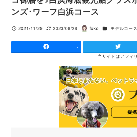
ンズ･ワーフ白浜コース
カテゴリー
2021/11/29
2023/08/28
fuko
モデルコー
投稿日
更新日
著
者
-
当サイトは
アフィ