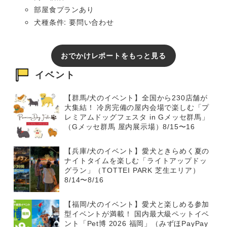
部屋食プランあり
犬種条件: 要問い合わせ
おでかけレポートをもっと見る
イベント
【群馬/犬のイベント】全国から230店舗が
大集結！ 冷房完備の屋内会場で楽しむ「プ
レミアムドッグフェスタ in Gメッセ群馬」
（Gメッセ群馬 屋内展示場）8/15〜16
【兵庫/犬のイベント】愛犬ときらめく夏の
ナイトタイムを楽しむ「ライトアップドッ
グラン」（TOTTEI PARK 芝生エリア）
8/14〜8/16
【福岡/犬のイベント】愛犬と楽しめる参加
型イベントが満載！ 国内最大級ペットイベ
ント「Pet博 2026 福岡」（みずほPayPay