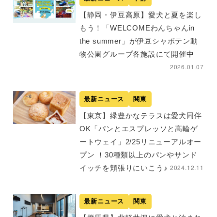
【静岡・伊豆高原】愛犬と夏を楽し
もう！「WELCOMEわんちゃんin
the summer」が伊豆シャボテン動
物公園グループ各施設にて開催中
2026.01.07
最新ニュース
関東
【東京】緑豊かなテラスは愛犬同伴
OK「パンとエスプレッソと高輪ゲ
ートウェイ」2/25リニューアルオー
プン ！30種類以上のパンやサンド
2024.12.11
イッチを頬張りにいこう♪
最新ニュース
関東