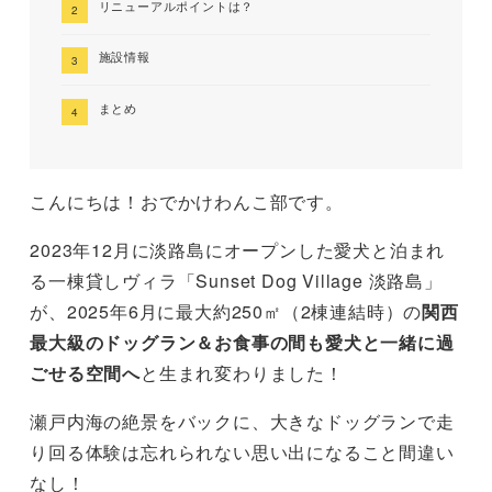
リニューアルポイントは？
施設情報
まとめ
こんにちは！おでかけわんこ部です。
2023年12月に淡路島にオープンした愛犬と泊まれ
る一棟貸しヴィラ「Sunset Dog Village 淡路島」
が、2025年6月に最大約250㎡（2棟連結時）の
関西
最大級のドッグラン＆お食事の間も愛犬と一緒に過
ごせる空間へ
と生まれ変わりました！
瀬戸内海の絶景をバックに、大きなドッグランで走
り回る体験は忘れられない思い出になること間違い
なし！