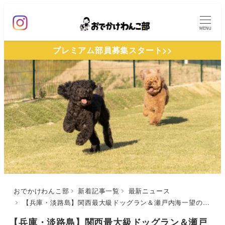
メ
イ
MENU
ン
プレミアム部員募集スタート>>
コ
ン
テ
ン
ツ
へ
移
動
おでかけわんこ部
新着記事一覧
最新ニュース
【兵庫・淡路島】関西最大級ドッグラン＆瀬戸内海一望の絶景ビューが進化！「Sunset Dog Village 淡路島」がリニューアル
【兵庫・淡路島】関西最大級ドッグラン＆瀬戸