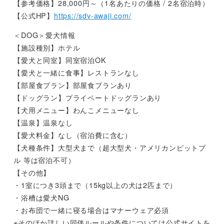
【参考価格】28,000円～（1名あたりの価格 / 2名宿泊時）
【公式HP】
https://sdv-awaji.com/
＜DOG＞愛犬情報
【施設種別】ホテル
【愛犬と同室】同室宿泊OK
【愛犬と一緒に食事】レストランなし
【部屋食プラン】部屋食プランあり
【ドッグラン】プライベートドッグランあり
【犬用メニュー】わんこメニューなし
【温泉】温泉なし
【愛犬料金】なし（宿泊費に含む）
【犬種条件】大型犬まで（超大型犬・アメリカンピットブ
ル 等は宿泊不可）
【その他】
・1室につき3頭まで（15kg以上の犬は2匹まで）
・浴槽は愛犬NG
・お布団で一緒に寝る場合はマナーウェア必須
※そのほか詳しい同伴ルールや条件については公式サイトを