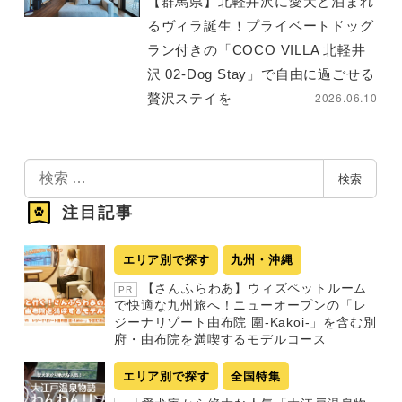
【群馬県】北軽井沢に愛犬と泊まれ
るヴィラ誕生！プライベートドッグ
ラン付きの「COCO VILLA 北軽井
沢 02-Dog Stay」で自由に過ごせる
2026.06.10
贅沢ステイを
検
検索
索
注目記事
エリア別で探す
九州・沖縄
【さんふらわあ】ウィズペットルーム
PR
で快適な九州旅へ！ニューオープンの「レ
ジーナリゾート由布院 圍-Kakoi-」を含む別
府・由布院を満喫するモデルコース
エリア別で探す
全国特集