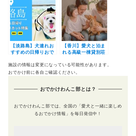
雲海の絶景や極上の
の星空を満喫！北欧
バーベキューで愛犬
風グランピング施設
と特別な体験を♪
「mokki ～
stardust luxury
glamping achi
village～」2022年8
月オープン！
【淡路島】犬連れお
【香川】愛犬と泊ま
すすめの日帰りおで
れる高級一棟貸別荘
かけスポット特集！
「Village
施設の情報は変更になっている可能性があります。
ペットと一緒に食事
Premiere」2024年
や体験・観光を満喫
4月オープン！ドッ
おでかけ前に各自ご確認ください。
しよう♪穴場施設も
グランやカラオケル
紹介
ームも
おでかけわんこ部とは？
おでかけわんこ部では、全国の「愛犬と一緒に楽しめ
るおでかけ情報」を毎日発信中！