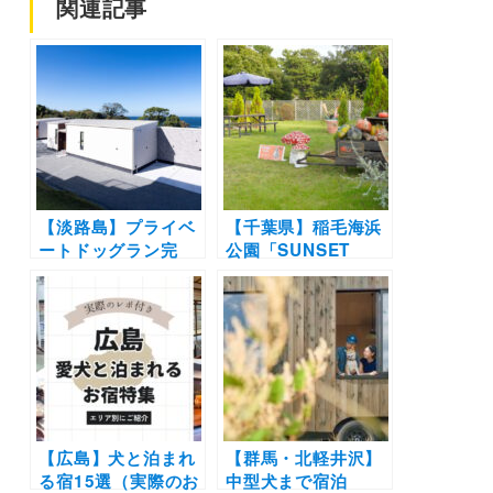
関連記事
【淡路島】プライベ
【千葉県】稲⽑海浜
ートドッグラン完
公園「SUNSET
備！愛犬OKの一棟
BEACH PARK DOG
貸しヴィラ
HILLS INAGE」内
「Sunset Dog
にドッグランプレオ
Village 淡路島」
ープン！サイズ別の
2023年12月オープ
ドッグランやフォト
ン
スポットエリアも
【広島】犬と泊まれ
【群馬・北軽井沢】
る宿15選（実際のお
中型犬まで宿泊