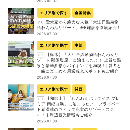
2026.08.07
エリア別で探す
全国特集
愛犬家から絶大な人気「大江戸温泉物
PR
語わんわんリゾート」全5施設を徹底紹介！
2026.07.30
エリア別で探す
中部
【栃木】「大江戸温泉物語わんわんリ
PR
ゾート 那須塩原」に泊まったよ！ 上質な温
泉と豪華多彩なバイキングを満喫！| 愛犬と
一緒に楽しめる周辺観光スポットもご紹介
2026.07.30
エリア別で探す
関西
【和歌山】「わんわんパラダイス プレ
PR
ミア 南紀白浜」に泊まったよ！プライベー
ト感満載のヴィラで充実のリゾートステ
イ！ | 周辺観光情報もご紹介
2026.07.30