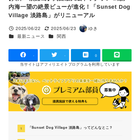
内海一望の絶景ビューが進化！「Sunset Dog
Village 淡路島」がリニューアル
2025/06/22
2025/06/23
ゆき
投稿日
更新日
著
カテゴリー
カテゴリー
最新ニュース
関西
者
-
-
0
当サイトは
アフィリエイトプログラムを
利用しています
「Sunset Dog Village 淡路島」ってどんなとこ？