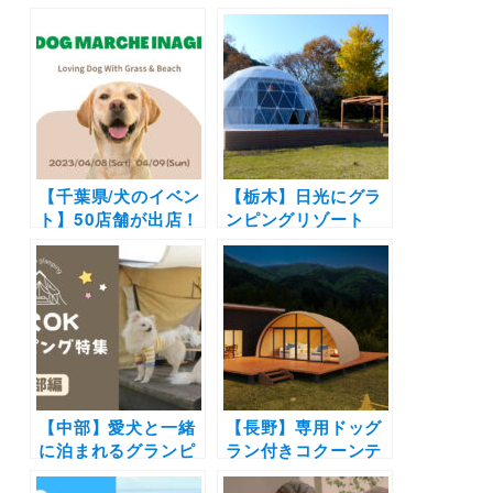
でかけレポあり）大
OK！プライベート
型犬OKやドッグラ
ドッグランも完備し
ン付きのコテージな
た「YADOKARI
どエリア別にご紹介
VILLAGE 北軽井
沢」が2025年7月4
日（金）にオープン
【千葉県/犬のイベン
【栃木】日光にグラ
ト】50店舗が出店！
ンピングリゾート
都市型リゾートパー
「brilliant-village
クで初ドッグマルシ
Nikko」2023年2月
ェイベント「DOG
オープン予定 | 広大
MARCHE INAGE」
なプライベートドッ
を開催！（SUNSET
グラン付き♩
BEACH PARK
INAGE）4/8-4/9
【中部】愛犬と一緒
【長野】専用ドッグ
に泊まれるグランピ
ラン付きコクーンテ
ング18選！富士山や
ントで愛犬と日本一