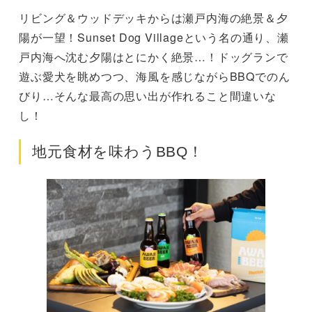
リビング＆ウッドデッキからは瀬戸内海の絶景＆夕
陽が一望！Sunset Dog Villageという名の通り、瀬
戸内海へ沈む夕陽はとにかく絶景…！ドッグランで
遊ぶ愛犬を眺めつつ、海風を感じながらBBQでのん
びり…そんな最高の思い出が作れること間違いな
し！
地元食材を味わうBBQ！