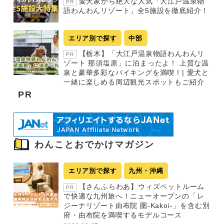
愛犬家から絶大な人気「大江戸温泉物
PR
語わんわんリゾート」全5施設を徹底紹介！
エリア別で探す
中部
【栃木】「大江戸温泉物語わんわんリ
PR
ゾート 那須塩原」に泊まったよ！ 上質な温
泉と豪華多彩なバイキングを満喫！| 愛犬と
一緒に楽しめる周辺観光スポットもご紹介
PR
わんことおでかけマガジン
エリア別で探す
九州・沖縄
【さんふらわあ】ウィズペットルーム
PR
で快適な九州旅へ！ニューオープンの「レ
ジーナリゾート由布院 圍-Kakoi-」を含む別
府・由布院を満喫するモデルコース