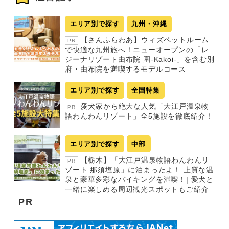
エリア別で探す
九州・沖縄
【さんふらわあ】ウィズペットルーム
PR
で快適な九州旅へ！ニューオープンの「レ
ジーナリゾート由布院 圍-Kakoi-」を含む別
府・由布院を満喫するモデルコース
エリア別で探す
全国特集
愛犬家から絶大な人気「大江戸温泉物
PR
語わんわんリゾート」全5施設を徹底紹介！
エリア別で探す
中部
【栃木】「大江戸温泉物語わんわんリ
PR
ゾート 那須塩原」に泊まったよ！ 上質な温
泉と豪華多彩なバイキングを満喫！| 愛犬と
一緒に楽しめる周辺観光スポットもご紹介
PR