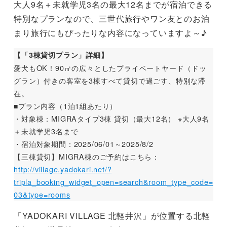
大人9名＋未就学児3名の最大12名までが宿泊できる
特別なプランなので、三世代旅行やワン友とのお泊
まり旅行にもぴったりな内容になっていますよ～♪
【「3棟貸切プラン」詳細】
愛犬もOK！90㎡の広々としたプライベートヤード（ドッ
グラン）付きの客室を3棟すべて貸切で過ごす、特別な滞
在。
■プラン内容（1泊1組あたり）
・対象棟：MIGRAタイプ3棟 貸切（最大12名） ※大人9名
＋未就学児3名まで
・宿泊対象期間：2025/06/01～2025/8/2
【三棟貸切】MIGRA棟のご予約はこちら：
http://village.yadokari.net/?
tripla_booking_widget_open=search&room_type_code=
03&type=rooms
「YADOKARI VILLAGE 北軽井沢」が位置する北軽