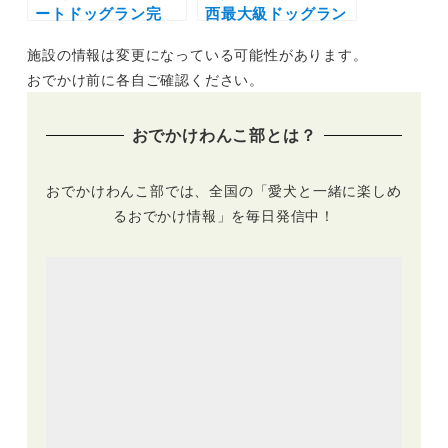
ートドッグラン完
西最大級ドッグラン
備！愛犬OKの一棟
＆瀬戸内海一望の絶
施設の情報は変更になっている可能性があります。
貸しヴィラ
景ビューが進化！
「Sunset Dog
「Sunset Dog
おでかけ前に各自ご確認ください。
Village 淡路島」
Village 淡路島」が
2023年12月オープ
リニューアル
おでかけわんこ部とは？
ン
おでかけわんこ部では、全国の「愛犬と一緒に楽しめ
るおでかけ情報」を毎日発信中！