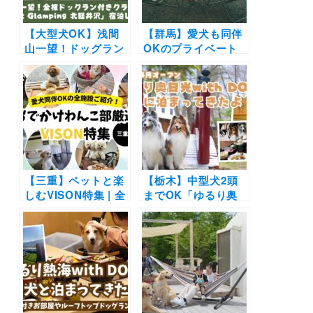
【大型犬OK】浅間
【群馬】愛犬も同伴
山一望！ドッグラン
OKのプライベート
付きグランピング
サウナガーデンが
「Dot Glamping 北
「Dot Glamping 北
軽井沢」に泊まって
軽井沢」に誕生！半
きたよ〜愛犬とリフ
額で利用できるお得
レッシュの旅〜
なキャンペーンも開
催中
【三重】ペットと楽
【栃木】中型犬2頭
しむVISON特集 | 全
までOK「ゆるり奥
施設の詳細を写真付
日光with DOGS」に
きで紹介します
泊まってきたよ！中
庭ドッグランやフォ
トブースなど館内で
の和の楽しみ満載！