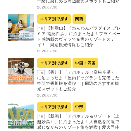
一緒に楽しめる周辺観光スポットもご紹介
2026.07.30
エリア別で探す
関西
【和歌山】「わんわんパラダイス プレ
PR
ミア 南紀白浜」に泊まったよ！プライベー
ト感満載のヴィラで充実のリゾートステ
イ！ | 周辺観光情報もご紹介
2026.07.30
エリア別で探す
中国・四国
【香川】「アパホテル〈高松空港〉」
PR
に泊まったよ！屋内ドッグランも完備した
空間で香川旅を満喫！ | 周辺のおすすめ観
光スポットもご紹介
2026.07.30
エリア別で探す
中部
【新潟】「アパホテル＆リゾート〈上
PR
越妙高〉」に泊まったよ！大自然を間近で
感じながらのリゾート旅を満喫 | 愛犬同伴