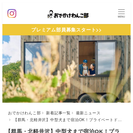
メ
イ
MENU
ン
プレミアム部員募集スタート>>
コ
ン
テ
ン
ツ
へ
移
動
おでかけわんこ部
新着記事一覧
最新ニュース
【群馬・北軽井沢】中型犬まで宿泊OK！プライベートドッグランも完備した「YADOKARI VILLAGE 北軽井沢」が2025年7月4日（金）にオープン
【群馬・北軽井沢】中型犬まで宿泊OK！プラ