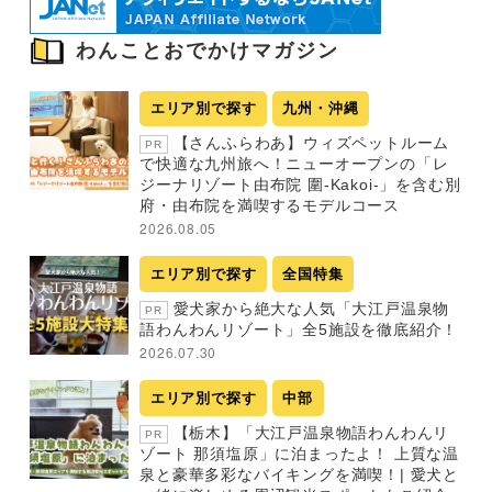
わんことおでかけマガジン
エリア別で探す
九州・沖縄
【さんふらわあ】ウィズペットルーム
PR
で快適な九州旅へ！ニューオープンの「レ
ジーナリゾート由布院 圍-Kakoi-」を含む別
府・由布院を満喫するモデルコース
2026.08.05
エリア別で探す
全国特集
愛犬家から絶大な人気「大江戸温泉物
PR
語わんわんリゾート」全5施設を徹底紹介！
2026.07.30
エリア別で探す
中部
【栃木】「大江戸温泉物語わんわんリ
PR
ゾート 那須塩原」に泊まったよ！ 上質な温
泉と豪華多彩なバイキングを満喫！| 愛犬と