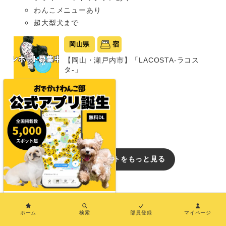
わんこメニューあり
超大型犬まで
岡山県
宿
【岡山・瀬戸内市】「LACOSTA-ラコス
タ-」
グランピング
同室宿泊OK
部屋食プランあり
中型犬まで
おでかけレポートをもっと見る
イベント
×
【兵庫/犬のイベント】愛犬ときらめく夏の
ナイトタイムを楽しむ「ライトアップドッ
ホーム
検索
部員登録
マイページ
グラン」（TOTTEI PARK 芝生エリア）