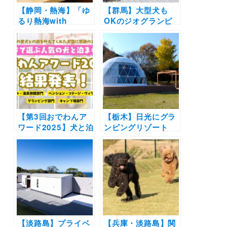
【静岡・熱海】「ゆ
【群馬】大型犬も
るり熱海with
OKのジオグランピ
DOGS」に愛犬と泊
ング「Dot
まってきたよ！露天
Glamping 北軽井
風呂付きお部屋やル
沢」がリニューアル
ーフトップドッグラ
オープン！専用ドッ
ンを大満喫
グラン付きサイトも
【第3回おでわんア
【栃木】日光にグラ
ワード2025】犬と泊
ンピングリゾート
まれる人気の宿ラン
「brilliant-village
キング結果発表（4
Nikko」2023年2月
部門別）〜飼い主さ
オープン予定 | 広大
んからの推薦コメン
なプライベートドッ
トも〜
グラン付き♩
【淡路島】プライベ
【兵庫・淡路島】関