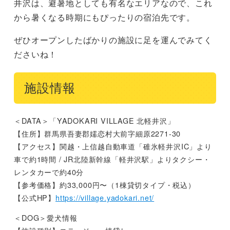
井沢は、避暑地としても有名なエリアなので、これ
から暑くなる時期にもぴったりの宿泊先です。
ぜひオープンしたばかりの施設に足を運んでみてく
ださいね！
施設情報
＜DATA＞「YADOKARI VILLAGE 北軽井沢」
【住所】群馬県吾妻郡嬬恋村大前字細原2271-30
【アクセス】関越・上信越自動車道「碓氷軽井沢IC」より
車で約1時間 / JR北陸新幹線「軽井沢駅」よりタクシー・
レンタカーで約40分
【参考価格】約33,000円〜（1棟貸切タイプ・税込）
【公式HP】
https://village.yadokari.net/
＜DOG＞愛犬情報