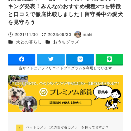
キング発表！みんなのおすすめ機種3つを特徴
と口コミで徹底比較しました | 留守番中の愛犬
を見守ろう
2021/11/30
2023/09/30
maki
投稿日
更新日
著
カテゴリー
カテゴリー
犬との暮らし
おうちグッズ
者
-
-
-
当サイトは
アフィリエイトプログラムを
利用しています
ペットカメラ（犬の留守番カメラ）を持ってますか？