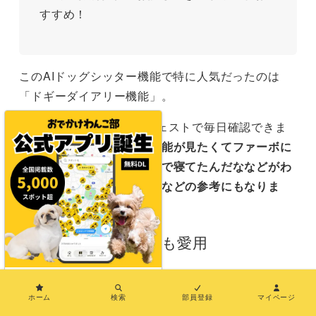
すすめ！
このAIドッグシッター機能で特に人気だったのは
「ドギーダイアリー機能」。
愛犬の1日の動きをダイジェストで毎日確認できま
す。
「ドギーダイアリー機能が見たくてファーボに
しました。あ、今日はここで寝てたんだななどがわ
かるので可愛いし温度管理などの参考にもなりま
す」
との声がありました。
おでわんスタッフも愛用
×
ホーム
検索
部員登録
マイページ