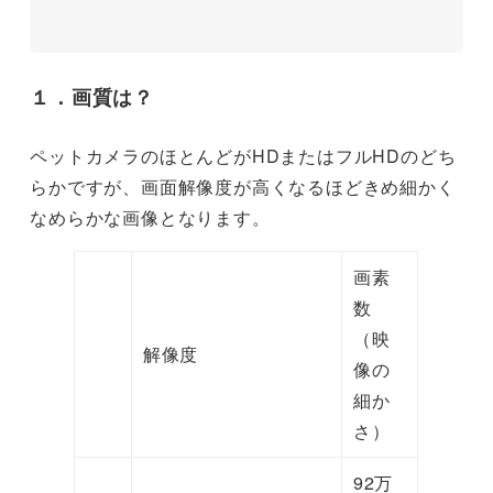
１
．画質
は？
ペットカメラのほとんどがHDまたはフルHDのどち
らかですが、画面解像度が高くなるほどきめ細かく
なめらかな画像となります。
画素
数
（映
解像度
像の
細か
さ）
92万