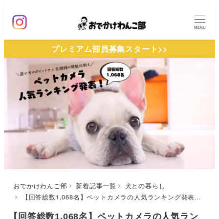
メ
イ
MENU
ン
プレミアム部員募集スタート>>
コ
ン
テ
ン
ツ
へ
移
動
おでかけわんこ部
新着記事一覧
犬との暮らし
【回答総数1,068名】ペットカメラの人気ランキング発表！みんなのおすすめ機種3つを特徴と口コミで徹底比較しました | 留守番中の愛犬を見守ろう
【回答総数1,068名】ペットカメラの人気ラン