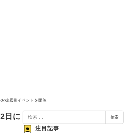
界初のお披露目イベントを開催
検
22日に
検索
索
注目記事