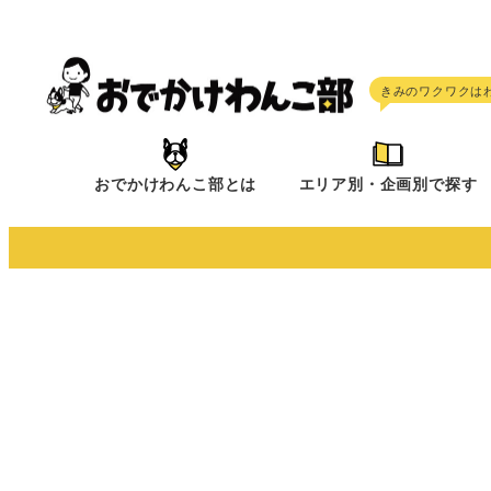
メ
イ
ン
コ
ン
テ
おでかけわんこ部とは
エリア別・企画別で探す
ン
ツ
へ
移
動