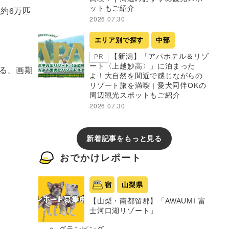
ットもご紹介
約6万匹
2026.07.30
エリア別で探す
中部
！
【新潟】「アパホテル＆リゾ
PR
ート〈上越妙高〉」に泊まった
る、画期
よ！大自然を間近で感じながらの
リゾート旅を満喫 | 愛犬同伴OKの
周辺観光スポットもご紹介
2026.07.30
新着記事をもっと見る
おでかけレポート
宿
山梨県
【山梨・南都留郡】「AWAUMI 富
士河口湖リゾート」
グランピング