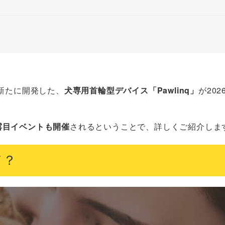
が新たに開発した、
犬専用首輪型デバイス「Pawlinq」
が202
露目イベントも開催
されるということで、詳しくご紹介しま
て？