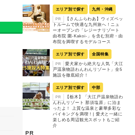
エリア別で探す
九州・沖縄
【さんふらわあ】ウィズペッ
PR
トルームで快適な九州旅へ！ニュ
ーオープンの「レジーナリゾート
由布院 圍-Kakoi-」を含む別府・由
布院を満喫するモデルコース
エリア別で探す
全国特集
愛犬家から絶大な人気「大江
PR
戸温泉物語わんわんリゾート」全5
施設を徹底紹介！
エリア別で探す
中部
【栃木】「大江戸温泉物語わ
PR
んわんリゾート 那須塩原」に泊ま
ったよ！ 上質な温泉と豪華多彩な
バイキングを満喫！| 愛犬と一緒に
楽しめる周辺観光スポットもご紹
介
PR