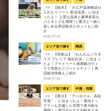
【栃木】「大江戸温泉物語わ
PR
んわんリゾート 那須塩原」に泊ま
ったよ！ 上質な温泉と豪華多彩な
バイキングを満喫！| 愛犬と一緒に
楽しめる周辺観光スポットもご紹
介
2026.07.30
エリア別で探す
関西
【和歌山】「わんわんパラダ
PR
イス プレミア 南紀白浜」に泊まっ
たよ！プライベート感満載のヴィ
ラで充実のリゾートステイ！ | 周
辺観光情報もご紹介
2026.07.30
エリア別で探す
中国・四国
【香川】「アパホテル〈高松
PR
空港〉」に泊まったよ！屋内ドッ
グランも完備した空間で香川旅を
満喫！ | 周辺のおすすめ観光スポ