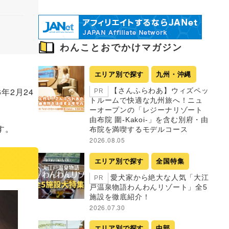
わんことおでかけマガジン
エリア別で探す
九州・沖縄
6年2月24
【さんふらわあ】ウィズペッ
PR
トルームで快適な九州旅へ！ニュ
ーオープンの「レジーナリゾート
由布院 圍-Kakoi-」を含む別府・由
す。
布院を満喫するモデルコース
2026.08.05
エリア別で探す
全国特集
愛犬家から絶大な人気「大江
PR
戸温泉物語わんわんリゾート」全5
施設を徹底紹介！
2026.07.30
エリア別で探す
中部