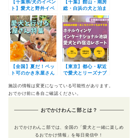
【千葉県/犬のイベン
【千葉】館山・南房
ト】愛犬と野外イベ
総・白浜の犬と泊ま
ントに行こう♪ドッ
れるドッグラン付き
グタイムレースも開
コテージ5選を実際
催！「第12回 ワン
のおでかけ写真付き
Oneday at 柏の葉T-
で紹介！海の近くで
SITE」（10/9-
愛犬ともっと仲良く
10/10開催）
なろう♪
【全国】夏だ！ペッ
【東京】都心・駅近
ト可のかき氷屋さん
で愛犬とリーズナブ
特集！新規オープン
ルに泊まろう！ホテ
施設の情報は変更になっている可能性があります。
から超人気カフェま
ルウィングインター
で | 愛犬と夏を感じ
ナショナル池袋の宿
おでかけ前に各自ご確認ください。
よう！
泊体験レポート〜漫
画読み放題などおこ
おでかけわんこ部とは？
もりステイにもおす
すめ〜
おでかけわんこ部では、全国の「愛犬と一緒に楽しめ
るおでかけ情報」を毎日発信中！