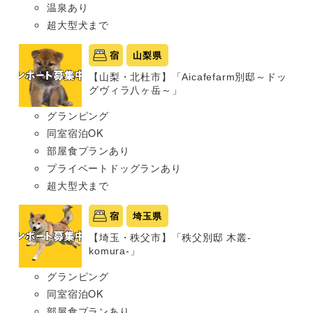
温泉あり
超大型犬まで
宿
山梨県
【山梨・北杜市】「Aicafefarm別邸～ドッ
グヴィラ八ヶ岳～」
グランピング
同室宿泊OK
部屋食プランあり
プライベートドッグランあり
超大型犬まで
宿
埼玉県
【埼玉・秩父市】「秩父別邸 木叢-
komura-」
グランピング
同室宿泊OK
部屋食プランあり