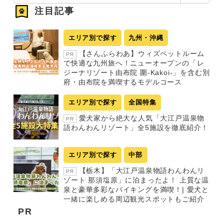
注目記事
エリア別で探す
九州・沖縄
【さんふらわあ】ウィズペットルーム
PR
で快適な九州旅へ！ニューオープンの「レ
ジーナリゾート由布院 圍-Kakoi-」を含む別
府・由布院を満喫するモデルコース
エリア別で探す
全国特集
愛犬家から絶大な人気「大江戸温泉物
PR
語わんわんリゾート」全5施設を徹底紹介！
エリア別で探す
中部
【栃木】「大江戸温泉物語わんわんリ
PR
ゾート 那須塩原」に泊まったよ！ 上質な温
泉と豪華多彩なバイキングを満喫！| 愛犬と
一緒に楽しめる周辺観光スポットもご紹介
PR