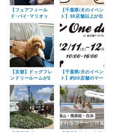
【フェアフィール
【千葉県/犬のイベン
ド･バイ･マリオッ
ト】30店舗以上が出
ト】国内初の「Dog
店！アスレチックレ
Friendly Room」が
ースや
ドッグダンス
広島・岡山に登場！
ショー
も同時開催！
2024年5月1日
「第15回 ワン
（水）より予約開始
Oneday at 柏の葉T-
SITE」（柏の葉 T-
SITE）12/17-12/18
【京都】ドッグフレ
【千葉県/犬のイベン
ンドリールームが2
ト】約30店舗のマー
施設に新設！「フェ
ケットやドッグダン
アフィールド･バイ･
ス体験会も！「ワン
マリオット 道の駅プ
Oneday at 柏の葉T-
ロジェクト」にて販
SITE」（柏の葉T-
売を開始
SITE）12/11・12開
催