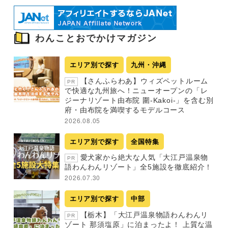
わんことおでかけマガジン
エリア別で探す
九州・沖縄
【さんふらわあ】ウィズペットルーム
PR
で快適な九州旅へ！ニューオープンの「レ
ジーナリゾート由布院 圍-Kakoi-」を含む別
府・由布院を満喫するモデルコース
2026.08.05
エリア別で探す
全国特集
愛犬家から絶大な人気「大江戸温泉物
PR
語わんわんリゾート」全5施設を徹底紹介！
2026.07.30
エリア別で探す
中部
【栃木】「大江戸温泉物語わんわんリ
PR
ゾート 那須塩原」に泊まったよ！ 上質な温