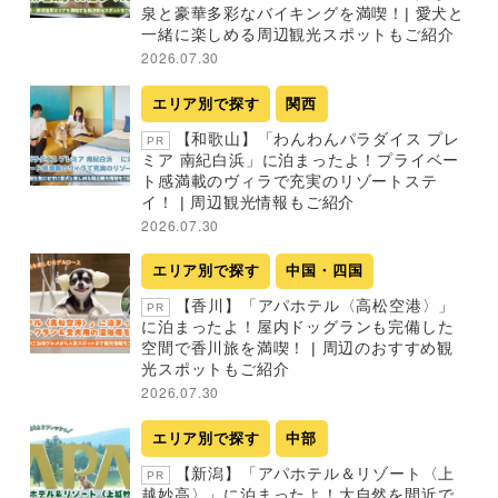
泉と豪華多彩なバイキングを満喫！| 愛犬と
一緒に楽しめる周辺観光スポットもご紹介
2026.07.30
エリア別で探す
関西
【和歌山】「わんわんパラダイス プレ
PR
ミア 南紀白浜」に泊まったよ！プライベー
ト感満載のヴィラで充実のリゾートステ
イ！ | 周辺観光情報もご紹介
2026.07.30
エリア別で探す
中国・四国
【香川】「アパホテル〈高松空港〉」
PR
に泊まったよ！屋内ドッグランも完備した
空間で香川旅を満喫！ | 周辺のおすすめ観
光スポットもご紹介
2026.07.30
エリア別で探す
中部
【新潟】「アパホテル＆リゾート〈上
PR
越妙高〉」に泊まったよ！大自然を間近で