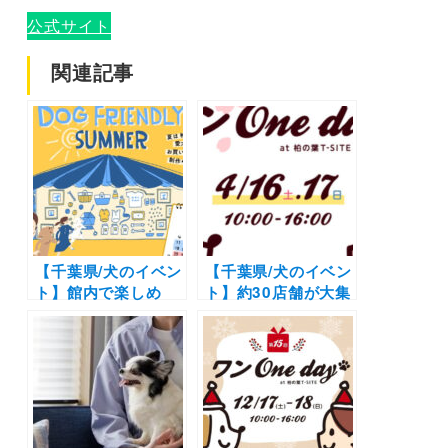
公式サイト
関連記事
【千葉県/犬のイベン
【千葉県/犬のイベン
ト】館内で楽しめ
ト】約30店舗が大集
る！DOG MARKET
結！無料のドッグト
や愛犬と一緒にワー
レーニング相談会も
クショップも
| 「第14回 ワン
♪「DOG FRIENDLY
Oneday at 柏の葉T-
SUMMER」（柏の
SITE」（柏の葉T-
葉T-SITE）7/7〜8/4
SITE）4/16・17開
開催
催！