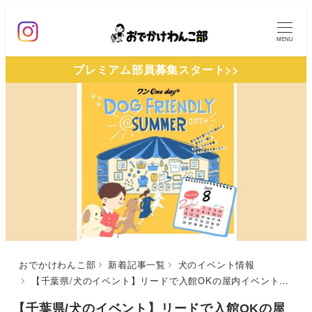
メ
イ
MENU
ン
プレミアム部員募集スタート>>
コ
ン
テ
ン
ツ
へ
移
動
おでかけわんこ部
新着記事一覧
犬のイベント情報
【千葉県/犬のイベント】リードで入館OKの屋内イベント「DOG FRIENDLY SUMMER2024」（柏の葉T-SITE）8/1〜8/14
【千葉県/犬のイベント】リードで入館OKの屋