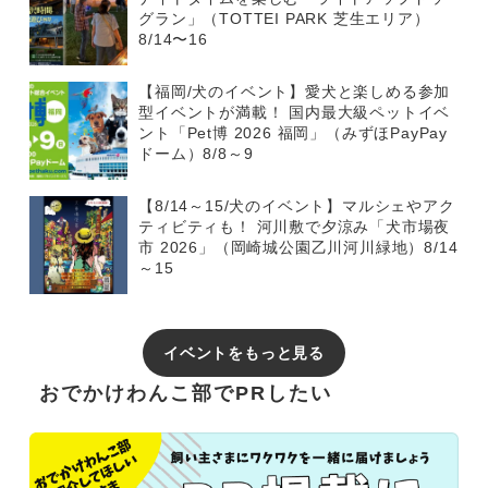
グラン」（TOTTEI PARK 芝生エリア）
8/14〜16
【福岡/犬のイベント】愛犬と楽しめる参加
型イベントが満載！ 国内最大級ペットイベ
ント「Pet博 2026 福岡」（みずほPayPay
ドーム）8/8～9
【8/14～15/犬のイベント】マルシェやアク
ティビティも！ 河川敷で夕涼み「犬市場夜
市 2026」（岡崎城公園乙川河川緑地）8/14
～15
イベントをもっと見る
おでかけわんこ部でPRしたい