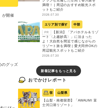
グランも完備した空間で香川旅を
満喫！ | 周辺のおすすめ観光スポ
ットもご紹介
8」が開催
2026.07.30
エリア別で探す
中部
【新潟】「アパホテル＆リゾ
PR
ート〈上越妙高〉」に泊まった
よ！大自然を間近で感じながらの
リゾート旅を満喫 | 愛犬同伴OKの
周辺観光スポットもご紹介
2026.07.30
めのグッズ
新着記事をもっと見る
おでかけレポート
宿
山梨県
【山梨・南都留郡】「AWAUMI 富
士河口湖リゾート」
犬にぴっ