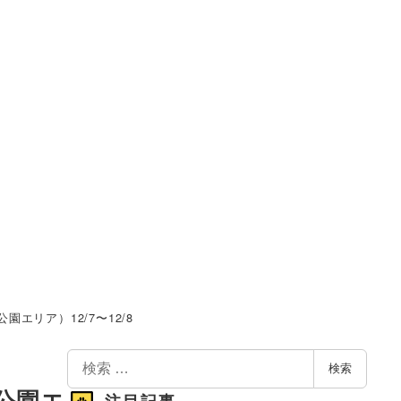
園エリア）12/7〜12/8
検
検索
索
接公園エ