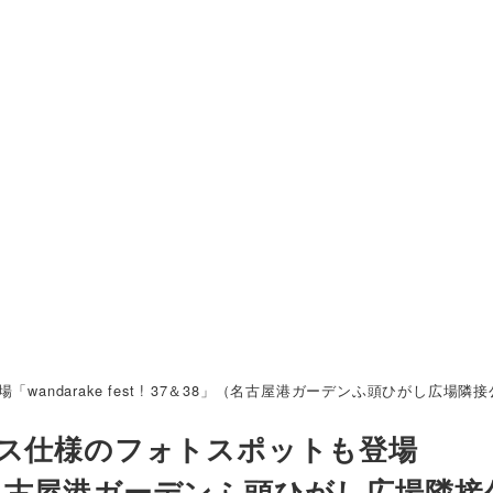
darake fest ! 37＆38」（名古屋港ガーデンふ頭ひがし広場隣接公
マス仕様のフォトスポットも登場
7＆38」（名古屋港ガーデンふ頭ひがし広場隣