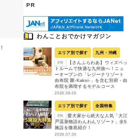
PR
わんことおでかけマガジン
！
エリア別で探す
九州・沖縄
【さんふらわあ】ウィズペッ
PR
トルームで快適な九州旅へ！ニュ
ーオープンの「レジーナリゾート
由布院 圍-Kakoi-」を含む別府・由
布院を満喫するモデルコース
2026.08.05
エリア別で探す
全国特集
愛犬家から絶大な人気「大江
PR
戸温泉物語わんわんリゾート」全5
施設を徹底紹介！
2026.07.30