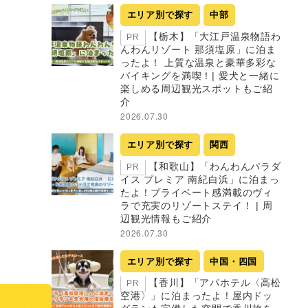
エリア別で探す
中部
【栃木】「大江戸温泉物語わ
PR
んわんリゾート 那須塩原」に泊ま
ったよ！ 上質な温泉と豪華多彩な
バイキングを満喫！| 愛犬と一緒に
楽しめる周辺観光スポットもご紹
介
2026.07.30
エリア別で探す
関西
【和歌山】「わんわんパラダ
PR
イス プレミア 南紀白浜」に泊まっ
たよ！プライベート感満載のヴィ
ラで充実のリゾートステイ！ | 周
辺観光情報もご紹介
2026.07.30
エリア別で探す
中国・四国
【香川】「アパホテル〈高松
PR
空港〉」に泊まったよ！屋内ドッ