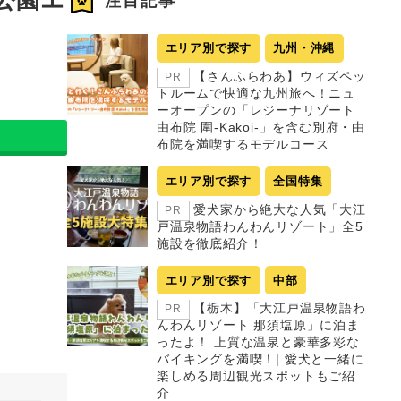
注目記事
エリア別で探す
九州・沖縄
【さんふらわあ】ウィズペッ
PR
トルームで快適な九州旅へ！ニュ
ーオープンの「レジーナリゾート
由布院 圍-Kakoi-」を含む別府・由
布院を満喫するモデルコース
エリア別で探す
全国特集
愛犬家から絶大な人気「大江
PR
戸温泉物語わんわんリゾート」全5
施設を徹底紹介！
エリア別で探す
中部
【栃木】「大江戸温泉物語わ
PR
んわんリゾート 那須塩原」に泊ま
ったよ！ 上質な温泉と豪華多彩な
バイキングを満喫！| 愛犬と一緒に
楽しめる周辺観光スポットもご紹
介