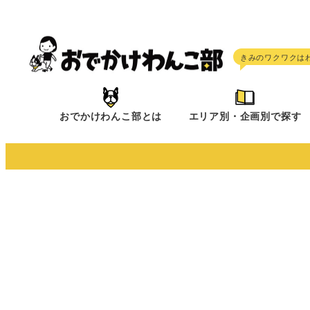
メ
イ
ン
コ
ン
テ
おでかけわんこ部とは
エリア別・企画別で探す
ン
ツ
へ
移
動