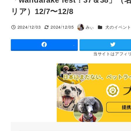
リア）12/7〜12/8
カテゴリー
2024/12/03
2024/12/05
みぃ
犬のイベン
投稿日
更新日
著
者
-
当サイトは
アフィ