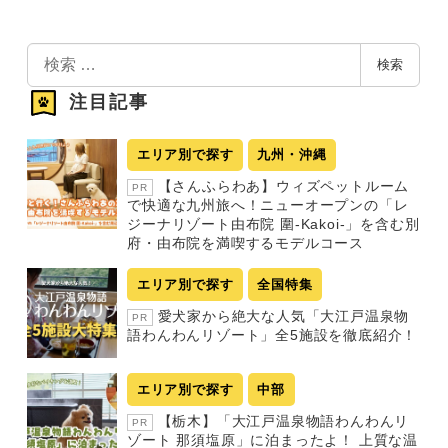
検
検索
索
注目記事
エリア別で探す
九州・沖縄
【さんふらわあ】ウィズペットルーム
PR
で快適な九州旅へ！ニューオープンの「レ
ジーナリゾート由布院 圍-Kakoi-」を含む別
府・由布院を満喫するモデルコース
エリア別で探す
全国特集
愛犬家から絶大な人気「大江戸温泉物
PR
語わんわんリゾート」全5施設を徹底紹介！
エリア別で探す
中部
【栃木】「大江戸温泉物語わんわんリ
PR
ゾート 那須塩原」に泊まったよ！ 上質な温