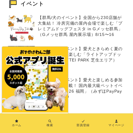
イベント
【群馬/犬のイベント】全国から230店舗が
大集結！ 冷房完備の屋内会場で楽しむ「プ
レミアムドッグフェスタ in Gメッセ群馬」
（Gメッセ群馬 屋内展示場）8/15〜16
【兵庫/犬のイベント】愛犬ときらめく夏の
ナイトタイムを楽しむ「ライトアップドッ
グラン」（TOTTEI PARK 芝生エリア）
8/14〜8/16
【福岡/犬のイベント】愛犬と楽しめる参加
型イベントが満載！ 国内最大級ペットイベ
ント「Pet博 2026 福岡」（みずほPayPay
ドーム）8/8～9
×
イベントをもっと見る
ホーム
検索
部員登録
マイページ
おでかけわんこ部でPRしたい