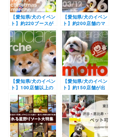
【愛知県/犬のイベン
【愛知県/犬のイベン
ト】約220ブースが
ト】約200店舗のマ
出店
ルシェが集結！犬種
「wandarake25」
別オフ会や撮影スポ
クリスマススペシャ
ットなどイベント満
ルイベント！犬種別
載！「wandarake​
オフ会も同時開催！
26」（名古屋ガーデ
（名古屋港ガーデン
ンふ頭ひがし広場）
ふ頭ひがし広場）
3/12
12/11
【愛知県/犬のイベン
【愛知県/犬のイベン
ト】100店舗以上の
ト】約150店舗が出
日本最大のワンコの
店！一日愛犬と一緒
マルシェ！
に楽しめるマルシェ
「wandarake 21」
イベント♪ハロウィ
（名古屋港ガーデン
ンや体験イベントも
ふ頭ひがし広場）
開催！「motto!
12/12（日）開催！
wandarake」（名
古屋港ガーデンふ頭