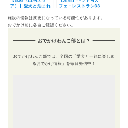
ア）】愛犬と泊まれ
フェ・レストラン33
る宿11選！温泉付き
選！店内OKの和菓
施設の情報は変更になっている可能性があります。
のリゾートホテルか
子店やドッグラン付
らペットフレンドリ
きのカフェまとめ｜
おでかけ前に各自ご確認ください。
ーなペンションまで
実際のおでかけレポ
を厳選（実際のおで
ート付き
おでかけわんこ部とは？
かけレポートあり）
おでかけわんこ部では、全国の「愛犬と一緒に楽しめ
るおでかけ情報」を毎日発信中！