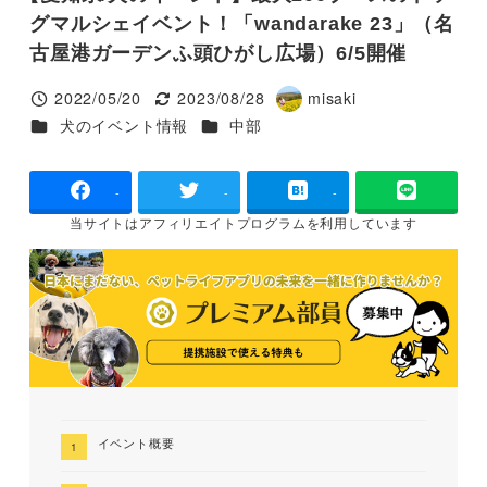
グマルシェイベント！「wandarake​ 23」（名
古屋港ガーデンふ頭ひがし広場）6/5開催
2022/05/20
2023/08/28
misaki
投稿日
更新日
著
カテゴリー
カテゴリー
犬のイベント情報
中部
者
-
-
-
当サイトは
アフィリエイトプログラムを
利用しています
イベント概要