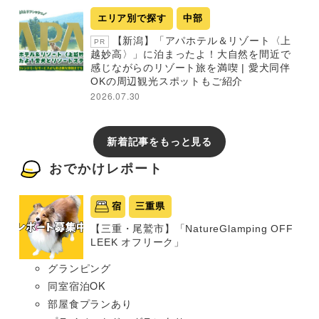
エリア別で探す
中部
【新潟】「アパホテル＆リゾート〈上
PR
越妙高〉」に泊まったよ！大自然を間近で
感じながらのリゾート旅を満喫 | 愛犬同伴
OKの周辺観光スポットもご紹介
2026.07.30
新着記事をもっと見る
おでかけレポート
宿
三重県
【三重・尾鷲市】「NatureGlamping OFF
LEEK オフリーク」
グランピング
同室宿泊OK
部屋食プランあり