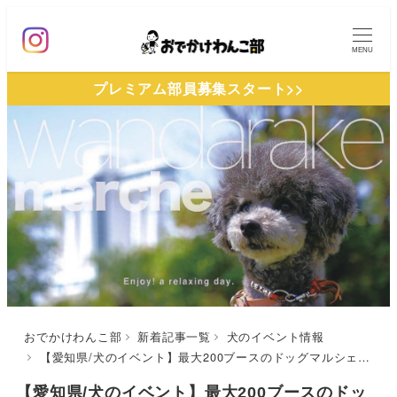
メ
イ
MENU
ン
プレミアム部員募集スタート>>
コ
ン
テ
ン
ツ
へ
移
動
おでかけわんこ部
新着記事一覧
犬のイベント情報
【愛知県/犬のイベント】最大200ブースのドッグマルシェイベント！「wandarake​ 23」（名古屋港ガーデンふ頭ひがし広場）6/5開催
【愛知県/犬のイベント】最大200ブースのドッ