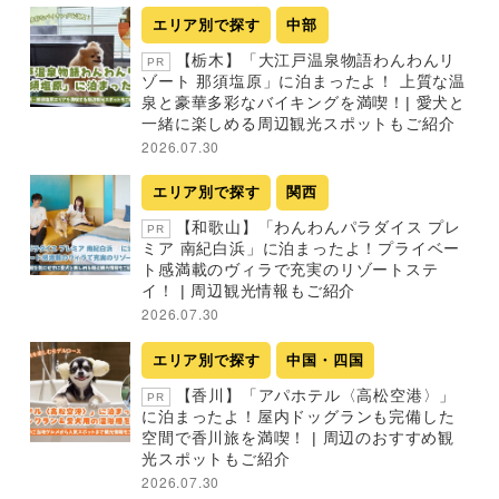
エリア別で探す
中部
【栃木】「大江戸温泉物語わんわんリ
PR
ゾート 那須塩原」に泊まったよ！ 上質な温
泉と豪華多彩なバイキングを満喫！| 愛犬と
一緒に楽しめる周辺観光スポットもご紹介
2026.07.30
エリア別で探す
関西
【和歌山】「わんわんパラダイス プレ
PR
ミア 南紀白浜」に泊まったよ！プライベー
ト感満載のヴィラで充実のリゾートステ
イ！ | 周辺観光情報もご紹介
2026.07.30
エリア別で探す
中国・四国
【香川】「アパホテル〈高松空港〉」
PR
に泊まったよ！屋内ドッグランも完備した
空間で香川旅を満喫！ | 周辺のおすすめ観
光スポットもご紹介
2026.07.30