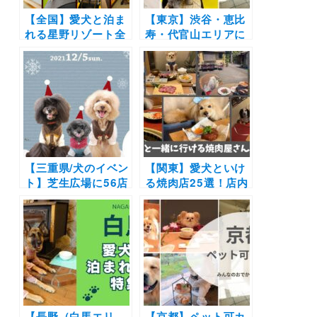
ひがし広場）10/30
【全国】愛犬と泊ま
【東京】渋谷・恵比
れる星野リゾート全
寿・代官山エリアに
42施設大特集！実際
あるペット可カフ
のお泊まり写真レポ
ェ・レストラン19
や口コミも | 大切な
選！実際のおでかけ
ペットと特別な旅行
レポ付き
を楽しもう♪
【三重県/犬のイベン
【関東】愛犬といけ
ト】芝生広場に56店
る焼肉店25選！店内
舗集結！先着100名
や個室OK＆ワンち
に必ず当たるプレゼ
ゃん用メニューがあ
ント企画も♪「わん
るお店もご紹介（実
マルクリスマスマー
際のおでかけレポー
ケット2021 inアク
ト付き）
アイグニス」（アク
アイグニス 芝生広
場）12/5開催
【長野（白馬エリ
【京都】ペット可カ