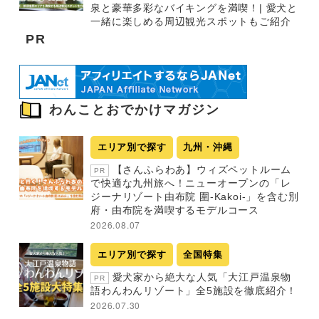
泉と豪華多彩なバイキングを満喫！| 愛犬と
一緒に楽しめる周辺観光スポットもご紹介
PR
わんことおでかけマガジン
エリア別で探す
九州・沖縄
【さんふらわあ】ウィズペットルーム
PR
で快適な九州旅へ！ニューオープンの「レ
ジーナリゾート由布院 圍-Kakoi-」を含む別
府・由布院を満喫するモデルコース
2026.08.07
エリア別で探す
全国特集
愛犬家から絶大な人気「大江戸温泉物
PR
語わんわんリゾート」全5施設を徹底紹介！
2026.07.30