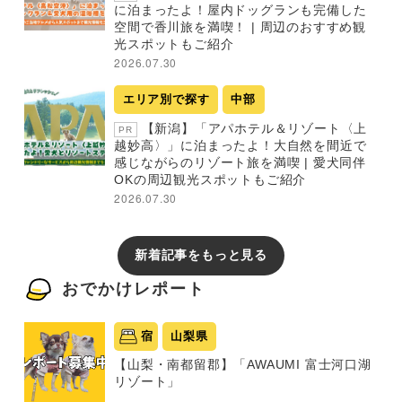
に泊まったよ！屋内ドッグランも完備した
空間で香川旅を満喫！ | 周辺のおすすめ観
光スポットもご紹介
2026.07.30
エリア別で探す
中部
【新潟】「アパホテル＆リゾート〈上
PR
越妙高〉」に泊まったよ！大自然を間近で
感じながらのリゾート旅を満喫 | 愛犬同伴
OKの周辺観光スポットもご紹介
2026.07.30
新着記事をもっと見る
おでかけレポート
宿
山梨県
【山梨・南都留郡】「AWAUMI 富士河口湖
リゾート」