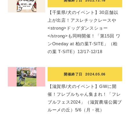
【千葉県/犬のイベント】30店舗以
上が出店！アスレチックレースや
<strong>ドッグダンスショー
</strong>も同時開催！「第15回 ワ
ンOneday at 柏の葉T-SITE」（柏
の葉 T-SITE）12/17-12/18
開催終了日
2024.05.06
【滋賀県/犬のイベント】GWに開
催！フレブルちゃん集まれ！「フレ
ブルフェス2024」（滋賀農場公園ブ
ルーメの丘）5/6（月・祝）