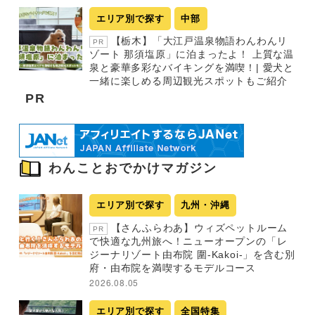
エリア別で探す
中部
【栃木】「大江戸温泉物語わんわんリ
PR
ゾート 那須塩原」に泊まったよ！ 上質な温
泉と豪華多彩なバイキングを満喫！| 愛犬と
一緒に楽しめる周辺観光スポットもご紹介
PR
わんことおでかけマガジン
エリア別で探す
九州・沖縄
【さんふらわあ】ウィズペットルーム
PR
で快適な九州旅へ！ニューオープンの「レ
ジーナリゾート由布院 圍-Kakoi-」を含む別
府・由布院を満喫するモデルコース
2026.08.05
エリア別で探す
全国特集