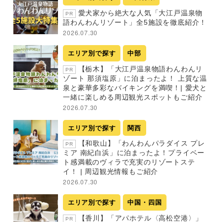
愛犬家から絶大な人気「大江戸温泉物
PR
語わんわんリゾート」全5施設を徹底紹介！
2026.07.30
エリア別で探す
中部
【栃木】「大江戸温泉物語わんわんリ
PR
ゾート 那須塩原」に泊まったよ！ 上質な温
泉と豪華多彩なバイキングを満喫！| 愛犬と
一緒に楽しめる周辺観光スポットもご紹介
2026.07.30
エリア別で探す
関西
【和歌山】「わんわんパラダイス プレ
PR
ミア 南紀白浜」に泊まったよ！プライベー
ト感満載のヴィラで充実のリゾートステ
イ！ | 周辺観光情報もご紹介
2026.07.30
エリア別で探す
中国・四国
【香川】「アパホテル〈高松空港〉」
PR