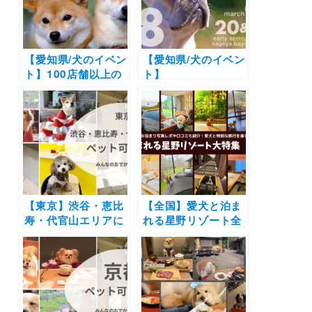
開催！「motto!
遊びエリアなど1日
wandarake」（名
中楽しめる♪
古屋港ガーデンふ頭
ひがし広場）10/30
【愛知県/犬のイベン
【愛知県/犬のイベン
ト】100店舗以上の
ト】
日本最大のワンコの
「wanndarake」
マルシェ！
（Meker’s Pier 隣
「wandarake 21」
接エリア）
（名古屋港ガーデン
ふ頭ひがし広場）
12/12（日）開催！
【東京】渋谷・恵比
【全国】愛犬と泊ま
寿・代官山エリアに
れる星野リゾート全
あるペット可カフ
42施設大特集！実際
ェ・レストラン19
のお泊まり写真レポ
選！実際のおでかけ
や口コミも | 大切な
レポ付き
ペットと特別な旅行
を楽しもう♪