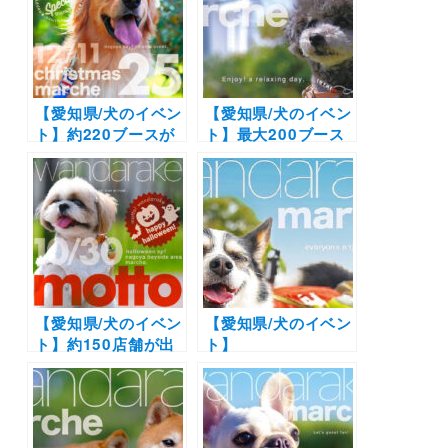
【愛知県/犬のイベン
【愛知県/犬のイベン
ト】約220ブースが
ト】最大200ブース
出店
のドッグマルシェイ
「wandarake25」
ベント！
クリスマススペシャ
「wandarake​ 23」
ルイベント！犬種別
（名古屋港ガーデン
オフ会も同時開催！
ふ頭ひがし広場）
（名古屋港ガーデン
6/5開催
ふ頭ひがし広場）
12/11
【愛知県/犬のイベン
【愛知県/犬のイベン
ト】約150店舗が出
ト】
店！一日愛犬と一緒
「wanndarake」
に楽しめるマルシェ
（「Maker’s Pier」
イベント♪ハロウィ
メイカーズ ピア）に
ンや体験イベントも
行こう！プールや水