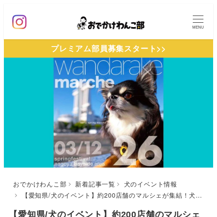
メ
イ
MENU
ン
プレミアム部員募集スタート>>
コ
ン
テ
ン
ツ
へ
移
動
おでかけわんこ部
新着記事一覧
犬のイベント情報
【愛知県/犬のイベント】約200店舗のマルシェが集結！犬種別オフ会や撮影スポットなどイベント満載！「wandarake​26」（名古屋ガーデンふ頭ひがし広場）3/12
【愛知県/犬のイベント】約200店舗のマルシェ