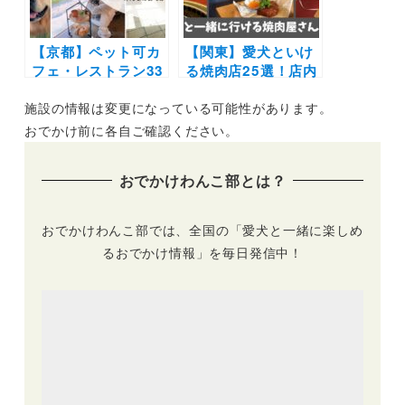
【京都】ペット可カ
【関東】愛犬といけ
フェ・レストラン33
る焼肉店25選！店内
選！店内OKの和菓
や個室OK＆ワンち
施設の情報は変更になっている可能性があります。
子店やドッグラン付
ゃん用メニューがあ
きのカフェまとめ｜
るお店もご紹介（実
おでかけ前に各自ご確認ください。
実際のおでかけレポ
際のおでかけレポー
ート付き
ト付き）
おでかけわんこ部とは？
おでかけわんこ部では、全国の「愛犬と一緒に楽しめ
るおでかけ情報」を毎日発信中！