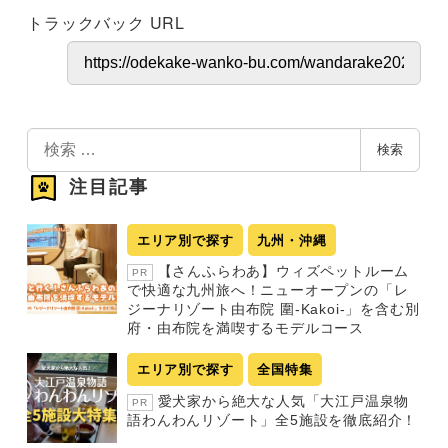
トラックバック URL
検
検索
索
注目記事
エリア別で探す
九州・沖縄
【さんふらわあ】ウィズペットルーム
PR
で快適な九州旅へ！ニューオープンの「レ
ジーナリゾート由布院 圍-Kakoi-」を含む別
府・由布院を満喫するモデルコース
エリア別で探す
全国特集
愛犬家から絶大な人気「大江戸温泉物
PR
語わんわんリゾート」全5施設を徹底紹介！