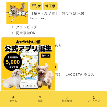
宿
埼玉県
【埼玉・秩父市】「秩父別邸 木叢-
komura-」
グランピング
同室宿泊OK
部屋食プランあり
プライベートドッグランあり
わんこメニューあり
超大型犬まで
岡山県
宿
【岡山・瀬戸内市】「LACOSTA-ラコス
タ-」
グランピング
同室宿泊OK
×
部屋食プランあり
ホーム
検索
部員登録
マイページ
中型犬まで