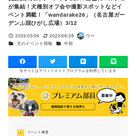
が集結！犬種別オフ会や撮影スポットなどイ
ベント満載！「wandarake​26」（名古屋ガー
デンふ頭ひがし広場）3/12
2023/03/06
2023/08/28
ウー
投稿日
更新日
著
カテゴリー
カテゴリー
犬のイベント情報
中部
者
-
-
-
当サイトは
アフィリエイトプログラムを
利用しています
イベント概要