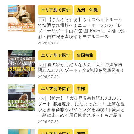
エリア別で探す
九州・沖縄
【さんふらわあ】ウィズペットルーム
PR
で快適な九州旅へ！ニューオープンの「レ
ジーナリゾート由布院 圍-Kakoi-」を含む別
府・由布院を満喫するモデルコース
2026.08.07
エリア別で探す
全国特集
愛犬家から絶大な人気「大江戸温泉物
PR
語わんわんリゾート」全5施設を徹底紹介！
2026.07.30
エリア別で探す
中部
【栃木】「大江戸温泉物語わんわんリ
PR
ゾート 那須塩原」に泊まったよ！ 上質な温
泉と豪華多彩なバイキングを満喫！| 愛犬と
一緒に楽しめる周辺観光スポットもご紹介
2026.07.30
エリア別で探す
関西