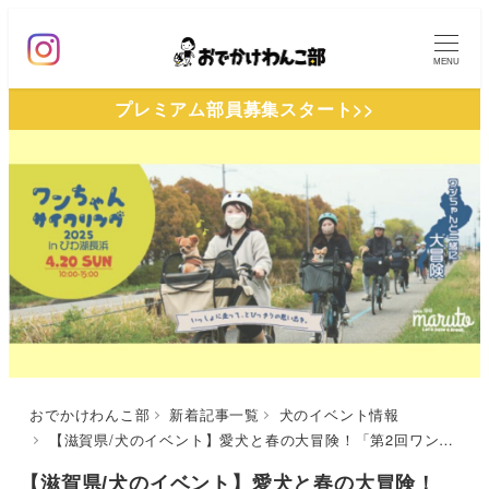
メ
イ
MENU
ン
プレミアム部員募集スタート>>
コ
ン
テ
ン
ツ
へ
移
動
おでかけわんこ部
新着記事一覧
犬のイベント情報
【滋賀県/犬のイベント】愛犬と春の大冒険！「第2回ワンちゃんサイクリングinびわ湖長浜」（豊公園）4/20
【滋賀県/犬のイベント】愛犬と春の大冒険！