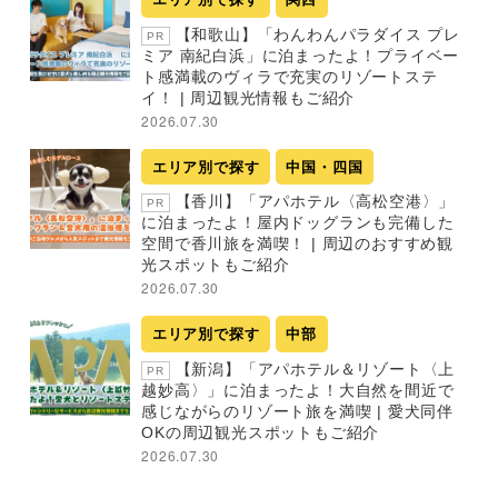
【和歌山】「わんわんパラダイス プレ
PR
ミア 南紀白浜」に泊まったよ！プライベー
ト感満載のヴィラで充実のリゾートステ
イ！ | 周辺観光情報もご紹介
2026.07.30
エリア別で探す
中国・四国
【香川】「アパホテル〈高松空港〉」
PR
に泊まったよ！屋内ドッグランも完備した
空間で香川旅を満喫！ | 周辺のおすすめ観
光スポットもご紹介
2026.07.30
エリア別で探す
中部
【新潟】「アパホテル＆リゾート〈上
PR
越妙高〉」に泊まったよ！大自然を間近で
感じながらのリゾート旅を満喫 | 愛犬同伴
OKの周辺観光スポットもご紹介
2026.07.30