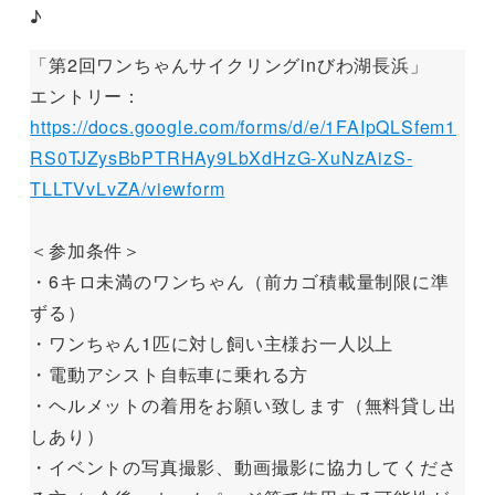
♪
「第2回ワンちゃんサイクリングinびわ湖長浜」
エントリー：
https://docs.google.com/forms/d/e/1FAIpQLSfem1
RS0TJZysBbPTRHAy9LbXdHzG-XuNzAizS-
TLLTVvLvZA/viewform
＜参加条件＞
・6キロ未満のワンちゃん（前カゴ積載量制限に準
ずる）
・ワンちゃん1匹に対し飼い主様お一人以上
・電動アシスト自転車に乗れる方
・ヘルメットの着用をお願い致します（無料貸し出
しあり）
・イベントの写真撮影、動画撮影に協力してくださ