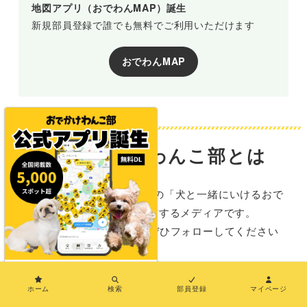
地図アプリ（おでわんMAP）誕生
新規部員登録で誰でも無料でご利用いただけます
おでわんMAP
おでかけわんこ部とは
おでかけわんこ部は、全国の「犬と一緒にいけるおで
かけ施設情報」を発信するメディアです。
SNSでも情報を発信中！ぜひフォローしてください
ね。
×
ホーム
検索
部員登録
マイページ