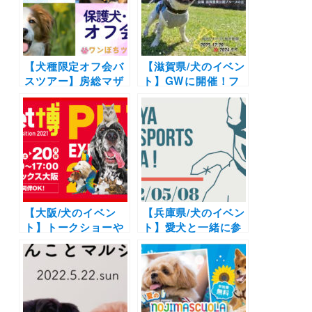
場）10/26,27
アウトレットパーク
滋賀竜王 vol.4」
（P7駐車場特設会
場）9/23・24開催！
【犬種限定オフ会バ
【滋賀県/犬のイベン
スツアー】房総マザ
ト】GWに開催！フ
ー牧場などを巡る
レブルちゃん集ま
「ワンぽちツアー
れ！「フレブルフェ
ズ」の開催決定！ 日
ス2024」（滋賀農場
本犬・巻き尾犬 & 保
公園ブルーメの丘）
護犬・雑種犬の集い
5/6（月・祝）
| 9月7日より予約受
付開始
【大阪/犬のイベン
【兵庫県/犬のイベン
ト】トークショーや
ト】愛犬と一緒に参
愛犬と一緒に楽しむ
加できる運動会＆物
ゲーム・ショップも
販ブースも！「アシ
いっぱい！|「Pet
ヤドッグスポーツフ
博」（インテックス
ェスタ」（ミズノス
大阪4号館）
ポーツプラザ潮芦