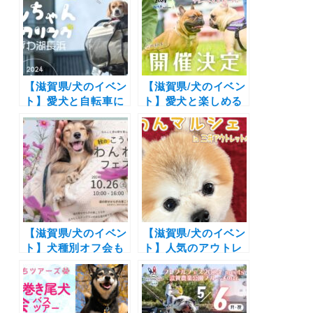
【滋賀県/犬のイベン
【滋賀県/犬のイベン
ト】愛犬と自転車に
ト】愛犬と楽しめる
乗って人気のカフェ
コンテンツから撮影
へ「ワンちゃんサイ
会まで♪「フレブル
クリング in びわ湖
フェス 2024 meets
長浜」参加受付スタ
滋賀農業公園ブルー
ート
メの丘 Autumn」
（滋賀農業公園ブル
ーメの丘）11/17
【滋賀県/犬のイベン
【滋賀県/犬のイベン
ト】犬種別オフ会も
ト】人気のアウトレ
開催「道の駅こうら
ットで愛犬とショッ
わんわんフェスタ」
ピングやドッグラン
（道の駅せせらぎの
イベント！「わんわ
里こうらの芝生広
んマルシェ in 三井