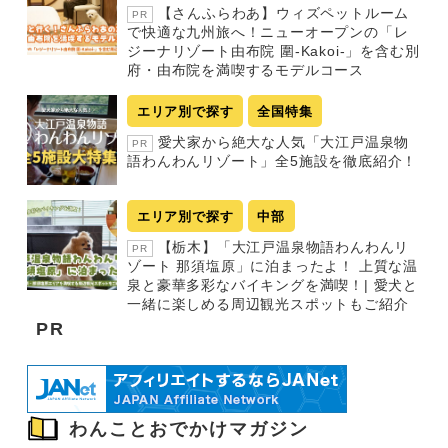
【さんふらわあ】ウィズペットルーム
PR
で快適な九州旅へ！ニューオープンの「レ
ジーナリゾート由布院 圍-Kakoi-」を含む別
府・由布院を満喫するモデルコース
エリア別で探す
全国特集
愛犬家から絶大な人気「大江戸温泉物
PR
語わんわんリゾート」全5施設を徹底紹介！
エリア別で探す
中部
【栃木】「大江戸温泉物語わんわんリ
PR
ゾート 那須塩原」に泊まったよ！ 上質な温
泉と豪華多彩なバイキングを満喫！| 愛犬と
一緒に楽しめる周辺観光スポットもご紹介
PR
わんことおでかけマガジン