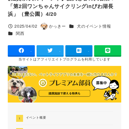
「第2回ワンちゃんサイクリングinびわ湖長
浜」（豊公園）4/20
カテゴリー
2025/04/02
かっきー
犬のイベント情報
投稿日
著
カテゴリー
関西
者
-
-
-
当サイトは
アフィリエイトプログラムを
利用しています
イベント概要