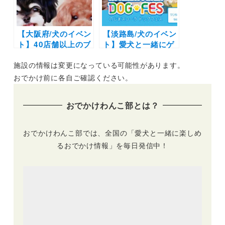
屋）5/8開催！
【大阪府/犬のイベン
【淡路島/犬のイベン
ト】40店舗以上のブ
ト】愛犬と一緒にゲ
ースや写真撮影会の
ーム大会やドッグラ
施設の情報は変更になっている可能性があります。
イベントも！「わん
ン・マルシェも！
ことマルシェ4th」
「のじまスコーラド
おでかけ前に各自ご確認ください。
（安満遺跡公園 サン
ッグフェス」（のじ
スター広場）5/22開
まスコーラ）7/24開
おでかけわんこ部とは？
催
催
おでかけわんこ部では、全国の「愛犬と一緒に楽しめ
るおでかけ情報」を毎日発信中！