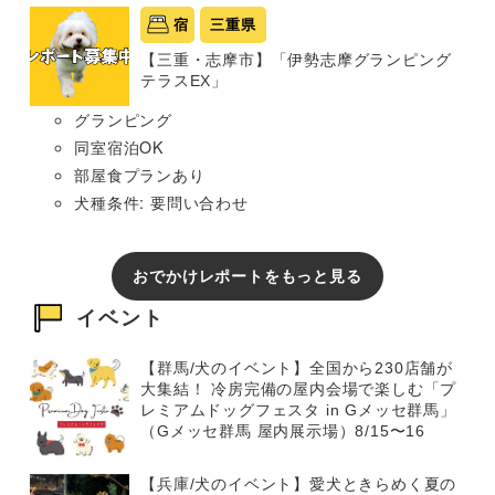
宿
三重県
【三重・志摩市】「伊勢志摩グランピング
テラスEX」
グランピング
同室宿泊OK
部屋食プランあり
犬種条件: 要問い合わせ
おでかけレポートをもっと見る
イベント
【群馬/犬のイベント】全国から230店舗が
大集結！ 冷房完備の屋内会場で楽しむ「プ
レミアムドッグフェスタ in Gメッセ群馬」
（Gメッセ群馬 屋内展示場）8/15〜16
【兵庫/犬のイベント】愛犬ときらめく夏の